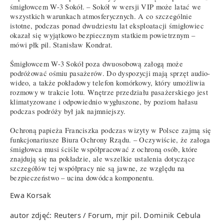
śmigłowcem W-3 Sokół. – Sokół w wersji VIP może latać we
wszystkich warunkach atmosferycznych. A co szczególnie
istotne, podczas ponad dwudziestu lat eksploatacji śmigłowiec
okazał się wyjątkowo bezpiecznym statkiem powietrznym –
mówi płk pil. Stanisław Kondrat.
Śmigłowcem W-3 Sokół poza dwuosobową załogą może
podróżować ośmiu pasażerów. Do dyspozycji mają sprzęt audio-
wideo, a także pokładowy telefon komórkowy, który umożliwia
rozmowy w trakcie lotu. Wnętrze przedziału pasażerskiego jest
klimatyzowane i odpowiednio wygłuszone, by poziom hałasu
podczas podróży był jak najmniejszy.
Ochroną papieża Franciszka podczas wizyty w Polsce zajmą się
funkcjonariusze Biura Ochrony Rządu. – Oczywiście, że załoga
śmigłowca musi ściśle współpracować z ochroną osób, które
znajdują się na pokładzie, ale wszelkie ustalenia dotyczące
szczegółów tej współpracy nie są jawne, ze względu na
bezpieczeństwo – ucina dowódca komponentu.
Ewa Korsak
autor zdjęć: Reuters / Forum, mjr pil. Dominik Cebula