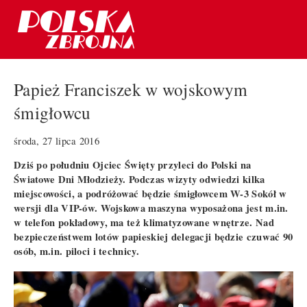
Papież Franciszek w wojskowym
śmigłowcu
środa, 27 lipca 2016
Dziś po południu Ojciec Święty przyleci do Polski na
Światowe Dni Młodzieży. Podczas wizyty odwiedzi kilka
miejscowości, a podróżować będzie śmigłowcem W-3 Sokół w
wersji dla VIP-ów. Wojskowa maszyna wyposażona jest m.in.
w telefon pokładowy, ma też klimatyzowane wnętrze. Nad
bezpieczeństwem lotów papieskiej delegacji będzie czuwać 90
osób, m.in. piloci i technicy.