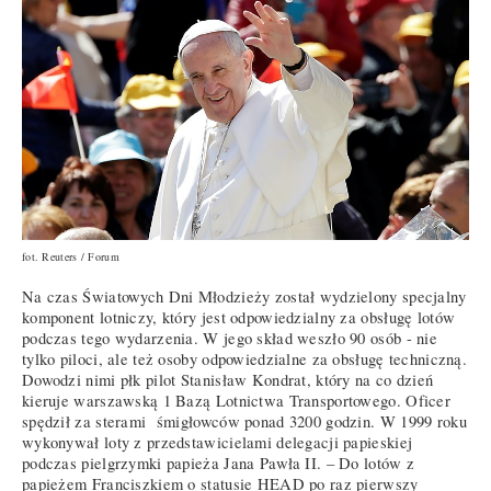
fot. Reuters / Forum
Na czas Światowych Dni Młodzieży został wydzielony specjalny
komponent lotniczy, który jest odpowiedzialny za obsługę lotów
podczas tego wydarzenia. W jego skład weszło 90 osób - nie
tylko piloci, ale też osoby odpowiedzialne za obsługę techniczną.
Dowodzi nimi płk pilot Stanisław Kondrat, który na co dzień
kieruje warszawską 1 Bazą Lotnictwa Transportowego. Oficer
spędził za sterami śmigłowców ponad 3200 godzin. W 1999 roku
wykonywał loty z przedstawicielami delegacji papieskiej
podczas pielgrzymki papieża Jana Pawła II. – Do lotów z
papieżem Franciszkiem o statusie HEAD po raz pierwszy