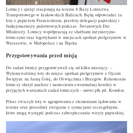
Lotnicy i sprzęt stacjonują na terenie 8 Bazy Lotnictwa
Transportowego w krakowskich Balicach. Będą odpowiadać za
loty z papieżem Franciszkiem, przeloty delegacji papieskiej i
funkcjonariuszy państwowych podczas Światowych Dni
Młodzieży. Lotnicy współpracują ze służbami inżynieryjno-
lotniczymi oraz logistykami w miejscach spotkań pielgrzymów w
Warszawie, w Małopolsce i na Śląsku.
Przygotowywania przed misją
Do zadań lotnicy przygotowywali się od kilku miesięcy. –
Wykonywaliśmy loty do miejsc spotkań pielgrzymów z Ojcem
Świętym: na Jasną Górę, do Oświęcimia i Brzegów. Rekonesans
lotniczy służył analizie i naniesieniu ewentualnej korekty w
przyjętych wariantach zadań lotniczych – mówi płk pil. Kondrat.
Piloci ćwiczyli loty w ugrupowaniu z elementami lądowania w
terenie oraz procedury związane z sytuacjami szczególnymi,
które mogą wystąpić podczas zabezpieczania wizyty papieskiej.