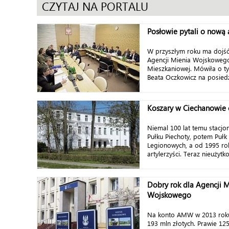
CZYTAJ NA PORTALU
Posłowie pytali o nową
W przyszłym roku ma dojść
Agencji Mienia Wojskowego
Mieszkaniowej. Mówiła o 
Beata Oczkowicz na posiedz
Koszary w Ciechanowie 
Niemal 100 lat temu stacjon
Pułku Piechoty, potem Puł
Legionowych, a od 1995 ro
artylerzyści. Teraz nieużytk
Dobry rok dla Agencji M
Wojskowego
Na konto AMW w 2013 roku
193 mln złotych. Prawie 12