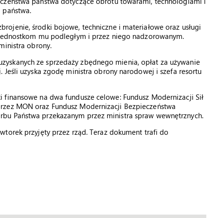
eczeństwa państwa dotyczące obrotu towarami, technologiami i
a państwa.
ojenie, środki bojowe, techniczne i materiałowe oraz usługi
z jednostkom mu podległym i przez niego nadzorowanym.
ministra obrony.
zyskanych ze sprzedaży zbędnego mienia, opłat za używanie
 Jeśli uzyska zgodę ministra obrony narodowej i szefa resortu
 finansowe na dwa fundusze celowe: Fundusz Modernizacji Sił
przez MON oraz Fundusz Modernizacji Bezpieczeństwa
rbu Państwa przekazanym przez ministra spraw wewnętrznych.
torek przyjęty przez rząd. Teraz dokument trafi do