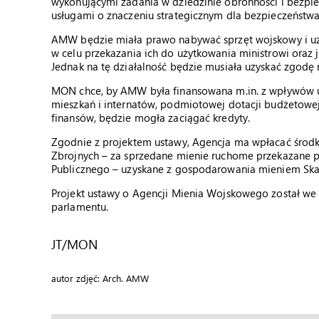
wykonującymi zadania w dziedzinie obronności i bezpi
usługami o znaczeniu strategicznym dla bezpieczeństw
AMW będzie miała prawo nabywać sprzęt wojskowy i uzbr
w celu przekazania ich do użytkowania ministrowi ora
Jednak na tę działalność będzie musiała uzyskać zgodę 
MON chce, by AMW była finansowana m.in. z wpływów u
mieszkań i internatów, podmiotowej dotacji budżetowej.
finansów, będzie mogła zaciągać kredyty.
Zgodnie z projektem ustawy, Agencja ma wpłacać środki
Zbrojnych – za sprzedane mienie ruchome przekazane 
Publicznego – uzyskane z gospodarowania mieniem Ska
Projekt ustawy o Agencji Mienia Wojskowego został we w
parlamentu.
JT/MON
autor zdjęć: Arch. AMW