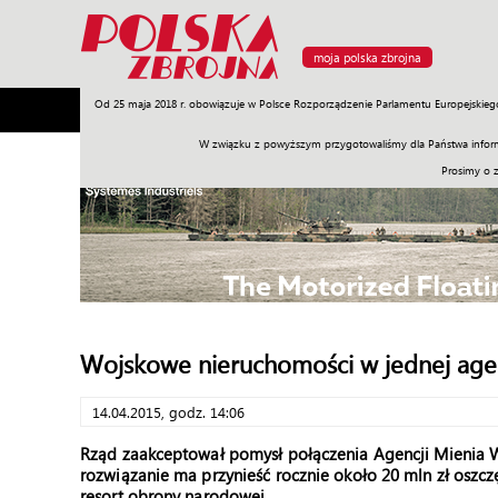
moja polska zbrojna
Od 25 maja 2018 r. obowiązuje w Polsce Rozporządzenie Parlamentu Europejskieg
Armia
Poligon
Sprzęt
Misje
Polityka
Prawo
W związku z powyższym przygotowaliśmy dla Państwa inform
Prosimy o 
Wojskowe nieruchomości w jednej agen
14.04.2015, godz. 14:06
Rząd zaakceptował pomysł połączenia Agencji Mienia 
rozwiązanie ma przynieść rocznie około 20 mln zł oszc
resort obrony narodowej.