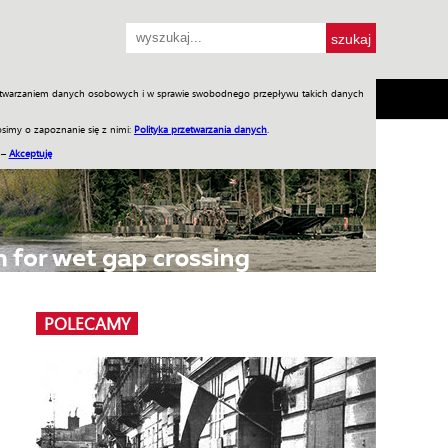
przetwarzaniem danych osobowych i w sprawie swobodnego przepływu takich danych
SH
SKLEP
Jednodniówki
Praca w WIW
simy o zapoznanie się z nimi:
Polityka przetwarzania danych
.
 –
Akceptuję
POLECAMY