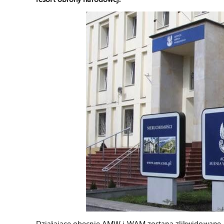
Działające obecnie AMW i WAM zostaną zlikwidowane, a