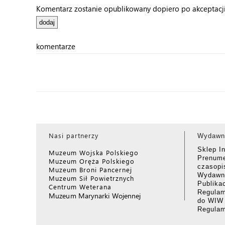
Komentarz zostanie opublikowany dopiero po akceptacji 
komentarze
Nasi partnerzy
Wydawn
Sklep I
Muzeum Wojska Polskiego
Prenume
Muzeum Oręża Polskiego
czasop
Muzeum Broni Pancernej
Wydawni
Muzeum Sił Powietrznych
Publika
Centrum Weterana
Regulam
Muzeum Marynarki Wojennej
do WIW
Regula