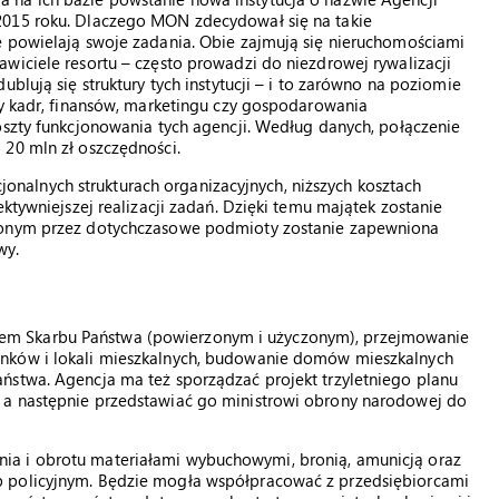
2015 roku. Dlaczego MON zdecydował się na takie
e powielają swoje zadania. Obie zajmują się nieruchomościami
wiciele resortu – często prowadzi do niezdrowej rywalizacji
blują się struktury tych instytucji – i to zarówno na poziomie
ły kadr, finansów, marketingu czy gospodarowania
oszty funkcjonowania tych agencji. Według danych, połączenie
 20 mln zł oszczędności.
alnych strukturach organizacyjnych, niższych kosztach
ektywniejszej realizacji zadań. Dzięki temu majątek zostanie
dzonym przez dotychczasowe podmioty zostanie zapewniona
wy.
em Skarbu Państwa (powierzonym i użyczonym), przejmowanie
ynków i lokali mieszkalnych, budowanie domów mieszkalnych
ństwa. Agencja ma też sporządzać projekt trzyletniego planu
 a następnie przedstawiać go ministrowi obrony narodowej do
ia i obrotu materiałami wybuchowymi, bronią, amunicją oraz
b policyjnym. Będzie mogła współpracować z przedsiębiorcami