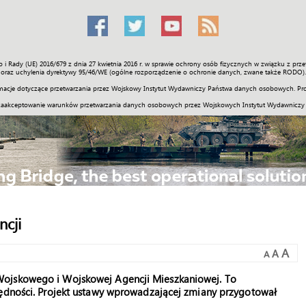
o i Rady (UE) 2016/679 z dnia 27 kwietnia 2016 r. w sprawie ochrony osób fizycznych w związku z 
Świat
Społeczność
Sport
Historia
Galerie
Wideo
ENGLI
oraz uchylenia dyrektywy 95/46/WE (ogólne rozporządzenie o ochronie danych, zwane także RODO).
acje dotyczące przetwarzania przez Wojskowy Instytut Wydawniczy Państwa danych osobowych. Pro
zaakceptowanie warunków przetwarzania danych osobowych przez Wojskowych Instytut Wydawniczy
cji
A
A
A
Wojskowego i Wojskowej Agencji Mieszkaniowej. To
zędności. Projekt ustawy wprowadzającej zmiany przygotował