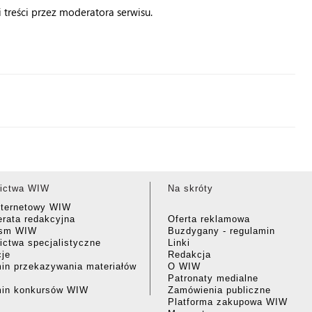
treści przez moderatora serwisu.
ictwa WIW
Na skróty
nternetowy WIW
rata redakcyjna
Oferta reklamowa
ism WIW
Buzdygany - regulamin
ctwa specjalistyczne
Linki
cje
Redakcja
in przekazywania materiałów
O WIW
Patronaty medialne
min konkursów WIW
Zamówienia publiczne
Platforma zakupowa WIW