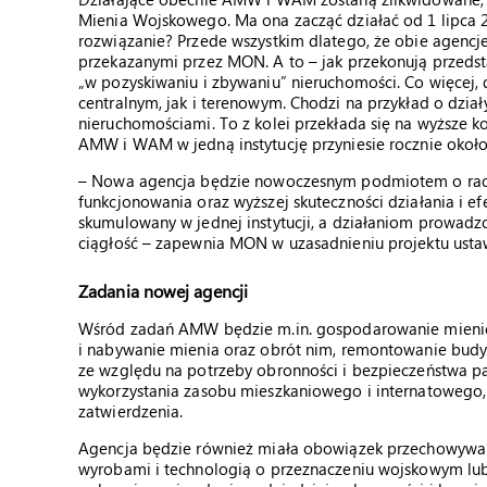
Mienia Wojskowego. Ma ona zacząć działać od 1 lipca 
rozwiązanie? Przede wszystkim dlatego, że obie agencj
przekazanymi przez MON. A to – jak przekonują przedsta
„w pozyskiwaniu i zbywaniu” nieruchomości. Co więcej, du
centralnym, jak i terenowym. Chodzi na przykład o dzia
nieruchomościami. To z kolei przekłada się na wyższe k
AMW i WAM w jedną instytucję przyniesie rocznie około
– Nowa agencja będzie nowoczesnym podmiotem o racjon
funkcjonowania oraz wyższej skuteczności działania i ef
skumulowany w jednej instytucji, a działaniom prowa
ciągłość – zapewnia MON w uzasadnieniu projektu usta
Zadania nowej agencji
Wśród zadań AMW będzie m.in. gospodarowanie mieni
i nabywanie mienia oraz obrót nim, remontowanie bud
ze względu na potrzeby obronności i bezpieczeństwa pa
wykorzystania zasobu mieszkaniowego i internatowego,
zatwierdzenia.
Agencja będzie również miała obowiązek przechowywan
wyrobami i technologią o przeznaczeniu wojskowym lu