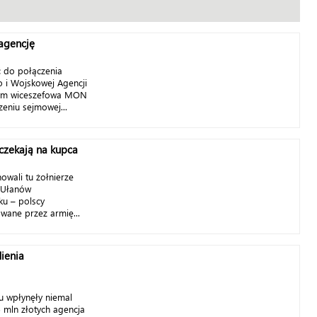
 agencję
 do połączenia
 i Wojskowej Agencji
tym wiceszefowa MON
eniu sejmowej...
czekają na kupca
owali tu żołnierze
k Ułanów
ku – polscy
owane przez armię...
ienia
 wpłynęły niemal
5 mln złotych agencja