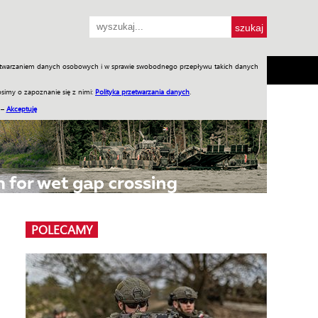
przetwarzaniem danych osobowych i w sprawie swobodnego przepływu takich danych
SH
SKLEP
Jednodniówki
Praca w WIW
simy o zapoznanie się z nimi:
Polityka przetwarzania danych
.
 –
Akceptuję
POLECAMY