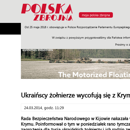
moja polska zbrojna
Od 25 maja 2018 r. obowiązuje w Polsce Rozporządzenie Parlamentu Europejskieg
Armia
Poligon
Sprzęt
Misje
Polityka
Prawo
W związku z powyższym przygotowaliśmy dla Państwa inform
Prosimy o 
Ukraińscy żołnierze wycofują się z Kry
24.03.2014, godz. 11:29
Rada Bezpieczeństwa Narodowego w Kijowie nakazała wy
Krymu. Poinformował o tym w poniedziałek rano tymcza
zagrożenia dla życia ukraińskich żołnierzy i ich rodzin 