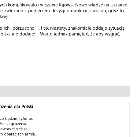
wych komplikowało milczenie Kijowa. Nowe władze na Ukrainie
e zwlekano z podjęciem decyzji o ewakuacji wojska, gdyż to
kwę.
 ich „porzucono”… i to, niestety, znakomicie oddaje sytuację
olski, ale dodaje: – Warto jednak pamiętać, że aby wygrać,
żenia dla Polski
co będzie, tylko od
żne zagrożenia.
owocześniejsza i
 operacjach armia...