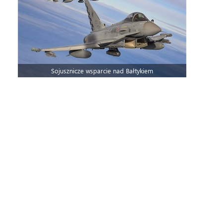
Sojusznicze wsparcie nad Bałtykiem