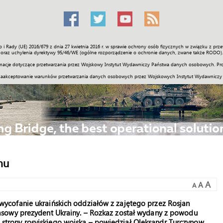
o i Rady (UE) 2016/679 z dnia 27 kwietnia 2016 r. w sprawie ochrony osób fizycznych w związku z 
Świat
Społeczność
Sport
Historia
Galerie
Wideo
ENGLI
oraz uchylenia dyrektywy 95/46/WE (ogólne rozporządzenie o ochronie danych, zwane także RODO).
acje dotyczące przetwarzania przez Wojskowy Instytut Wydawniczy Państwa danych osobowych. Pro
zaakceptowanie warunków przetwarzania danych osobowych przez Wojskowych Instytut Wydawniczy
mu
A
A
A
cofanie ukraińskich oddziałów z zajętego przez Rosjan
sowy prezydent Ukrainy. – Rozkaz został wydany z powodu
ze strony rosyjskiego wojska – powiedział Oleksandr Turczynow.