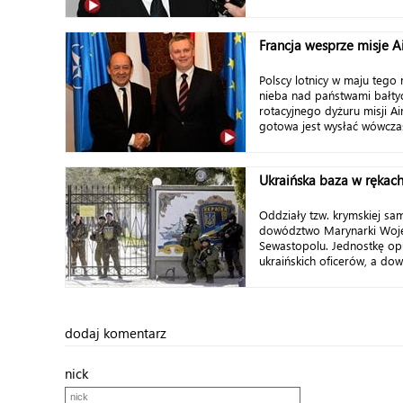
Francja wesprze misje Ai
Polscy lotnicy w maju tego 
nieba nad państwami bałty
rotacyjnego dyżuru misji Air
gotowa jest wysłać wówczas 
Ukraińska baza w rękac
Oddziały tzw. krymskiej sa
dowództwo Marynarki Woje
Sewastopolu. Jednostkę op
ukraińskich oficerów, a dow
dodaj komentarz
nick