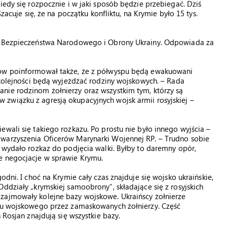
iedy się rozpocznie i w jaki sposób będzie przebiegać. Dziś
Szacuje się, że na początku konfliktu, na Krymie było 15 tys.
da Bezpieczeństwa Narodowego i Obrony Ukrainy. Odpowiada za
now poinformował także, że z półwyspu będą ewakuowani
j kolejności będą wyjeżdżać rodziny wojskowych. – Rada
nie rodzinom żołnierzy oraz wszystkim tym, którzy są
związku z agresją okupacyjnych wojsk armii rosyjskiej –
wali się takiego rozkazu. Po prostu nie było innego wyjścia –
owarzyszenia Oficerów Marynarki Wojennej RP. – Trudno sobie
, wydało rozkaz do podjęcia walki. Byłby to daremny opór,
e negocjacje w sprawie Krymu.
odni. I choć na Krymie cały czas znajduje się wojsko ukraińskie,
ddziały „krymskiej samoobrony”, składające się z rosyjskich
zajmowały kolejne bazy wojskowe. Ukraińscy żołnierze
ętu wojskowego przez zamaskowanych żołnierzy. Część
 Rosjan znajdują się wszystkie bazy.