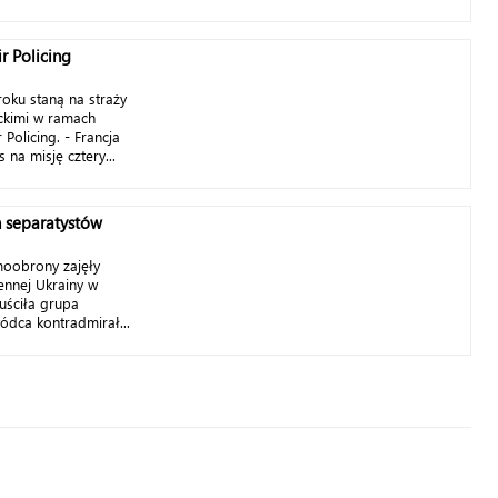
r Policing
roku staną na straży
ckimi w ramach
 Policing. - Francja
na misję cztery...
h separatystów
moobrony zajęły
nnej Ukrainy w
uściła grupa
ódca kontradmirał...