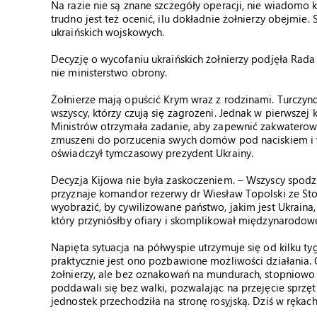
Na razie nie są znane szczegóły operacji, nie wiadomo k
trudno jest też ocenić, ilu dokładnie żołnierzy obejmie. 
ukraińskich wojskowych.
Decyzję o wycofaniu ukraińskich żołnierzy podjęła Ra
nie ministerstwo obrony.
Żołnierze mają opuścić Krym wraz z rodzinami. Turczy
wszyscy, którzy czują się zagrożeni. Jednak w pierwsze
Ministrów otrzymała zadanie, aby zapewnić zakwaterowa
zmuszeni do porzucenia swych domów pod naciskiem i w 
oświadczył tymczasowy prezydent Ukrainy.
Decyzja Kijowa nie była zaskoczeniem. – Wszyscy spodzie
przyznaje komandor rezerwy dr Wiesław Topolski ze St
wyobrazić, by cywilizowane państwo, jakim jest Ukraina
który przyniósłby ofiary i skomplikował międzynarodow
Napięta sytuacja na półwyspie utrzymuje się od kilku tyg
praktycznie jest ono pozbawione możliwości działania. O
żołnierzy, ale bez oznakowań na mundurach, stopniowo 
poddawali się bez walki, pozwalając na przejęcie sprz
jednostek przechodziła na stronę rosyjską. Dziś w rękach