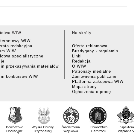
ictwa WIW
Na skróty
nternetowy WIW
rata redakcyjna
Oferta reklamowa
ism WIW
Buzdygany - regulamin
ctwa specjalistyczne
Linki
cje
Redakcja
in przekazywania materiałów
O WIW
Patronaty medialne
min konkursów WIW
Zamówienia publiczne
Platforma zakupowa WIW
Mapa strony
Ogłoszenia o pracę
Dowództwo
Wojska Obrony
Żandarmeria
Dowództwo
Inspektora
Operacyjne
Terytorialnej
Wojskowa
Garnizonu
Wsparcia 