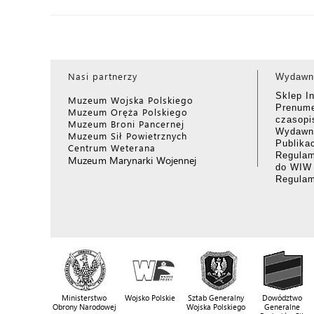
Nasi partnerzy
Wydawn
Sklep I
Muzeum Wojska Polskiego
Prenume
Muzeum Oręża Polskiego
czasop
Muzeum Broni Pancernej
Wydawni
Muzeum Sił Powietrznych
Publika
Centrum Weterana
Regulam
Muzeum Marynarki Wojennej
do WIW
Regula
Ministerstwo
Wojsko Polskie
Sztab Generalny
Dowództwo
Obrony Narodowej
Wojska Polskiego
Generalne