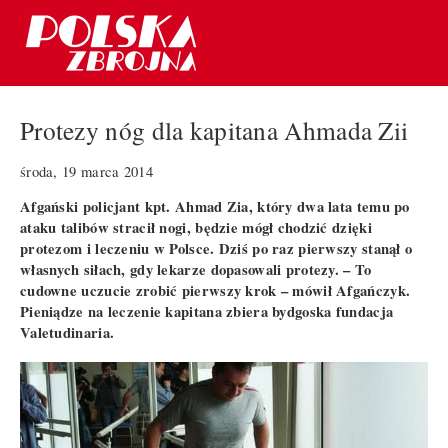
Protezy nóg dla kapitana Ahmada Zii
środa, 19 marca 2014
Afgański policjant kpt. Ahmad Zia, który dwa lata temu po
ataku talibów stracił nogi, będzie mógł chodzić dzięki
protezom i leczeniu w Polsce. Dziś po raz pierwszy stanął o
własnych siłach, gdy lekarze dopasowali protezy. – To
cudowne uczucie zrobić pierwszy krok – mówił Afgańczyk.
Pieniądze na leczenie kapitana zbiera bydgoska fundacja
Valetudinaria.