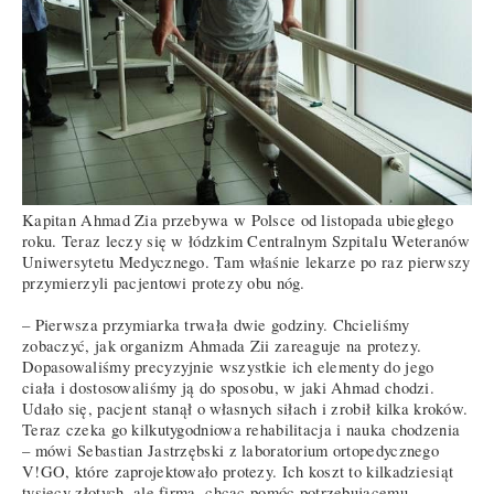
Kapitan Ahmad Zia przebywa w Polsce od listopada ubiegłego
roku. Teraz leczy się w łódzkim Centralnym Szpitalu Weteranów
Uniwersytetu Medycznego. Tam właśnie lekarze po raz pierwszy
przymierzyli pacjentowi protezy obu nóg.
– Pierwsza przymiarka trwała dwie godziny. Chcieliśmy
zobaczyć, jak organizm Ahmada Zii zareaguje na protezy.
Dopasowaliśmy precyzyjnie wszystkie ich elementy do jego
ciała i dostosowaliśmy ją do sposobu, w jaki Ahmad chodzi.
Udało się, pacjent stanął o własnych siłach i zrobił kilka kroków.
Teraz czeka go kilkutygodniowa rehabilitacja i nauka chodzenia
– mówi Sebastian Jastrzębski z laboratorium ortopedycznego
V!GO, które zaprojektowało protezy. Ich koszt to kilkadziesiąt
tysięcy złotych, ale firma, chcąc pomóc potrzebującemu,