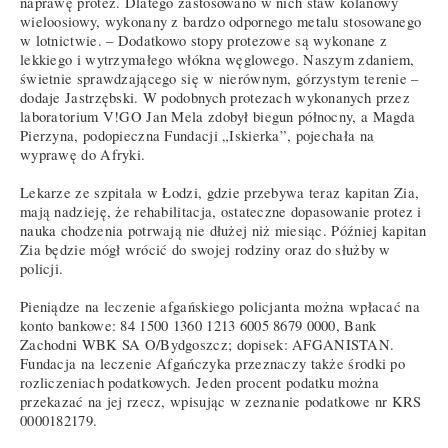
naprawę protez. Dlatego zastosowano w nich staw kolanowy
wieloosiowy, wykonany z bardzo odpornego metalu stosowanego
w lotnictwie. – Dodatkowo stopy protezowe są wykonane z
lekkiego i wytrzymałego włókna węglowego. Naszym zdaniem,
świetnie sprawdzającego się w nierównym, górzystym terenie –
dodaje Jastrzębski. W podobnych protezach wykonanych przez
laboratorium V!GO Jan Mela zdobył biegun północny, a Magda
Pierzyna, podopieczna Fundacji „Iskierka”, pojechała na
wyprawę do Afryki.
Lekarze ze szpitala w Łodzi, gdzie przebywa teraz kapitan Zia,
mają nadzieję, że rehabilitacja, ostateczne dopasowanie protez i
nauka chodzenia potrwają nie dłużej niż miesiąc. Później kapitan
Zia będzie mógł wrócić do swojej rodziny oraz do służby w
policji.
Pieniądze na leczenie afgańskiego policjanta można wpłacać na
konto bankowe: 84 1500 1360 1213 6005 8679 0000, Bank
Zachodni WBK SA O/Bydgoszcz; dopisek: AFGANISTAN.
Fundacja na leczenie Afgańczyka przeznaczy także środki po
rozliczeniach podatkowych. Jeden procent podatku można
przekazać na jej rzecz, wpisując w zeznanie podatkowe nr KRS
0000182179.