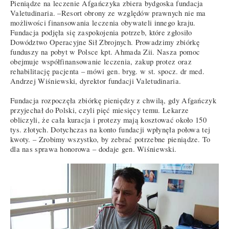
Pieniądze na leczenie Afgańczyka zbiera bydgoska fundacja
Valetudinaria. –Resort obrony ze względów prawnych nie ma
możliwości finansowania leczenia obywateli innego kraju.
Fundacja podjęła się zaspokojenia potrzeb, które zgłosiło
Dowództwo Operacyjne Sił Zbrojnych. Prowadzimy zbiórkę
funduszy na pobyt w Polsce kpt. Ahmada Zii. Nasza pomoc
obejmuje współfinansowanie leczenia, zakup protez oraz
rehabilitację pacjenta – mówi gen. bryg. w st. spocz. dr med.
Andrzej Wiśniewski, dyrektor fundacji Valetudinaria.
Fundacja rozpoczęła zbiórkę pieniędzy z chwilą, gdy Afgańczyk
przyjechał do Polski, czyli pięć miesięcy temu. Lekarze
obliczyli, że cała kuracja i protezy mają kosztować około 150
tys. złotych. Dotychczas na konto fundacji wpłynęła połowa tej
kwoty. – Zrobimy wszystko, by zebrać potrzebne pieniądze. To
dla nas sprawa honorowa – dodaje gen. Wiśniewski.