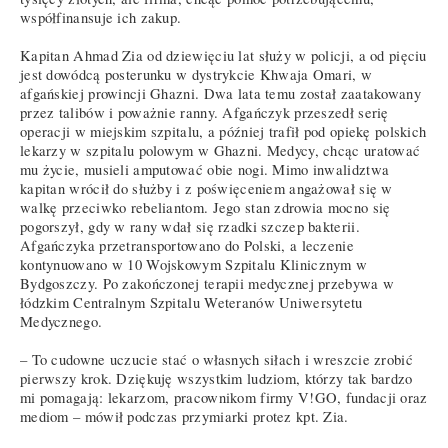
współfinansuje ich zakup.
Kapitan Ahmad Zia od dziewięciu lat służy w policji, a od pięciu
jest dowódcą posterunku w dystrykcie Khwaja Omari, w
afgańskiej prowincji Ghazni. Dwa lata temu został zaatakowany
przez talibów i poważnie ranny. Afgańczyk przeszedł serię
operacji w miejskim szpitalu, a później trafił pod opiekę polskich
lekarzy w szpitalu polowym w Ghazni. Medycy, chcąc uratować
mu życie, musieli amputować obie nogi. Mimo inwalidztwa
kapitan wrócił do służby i z poświęceniem angażował się w
walkę przeciwko rebeliantom. Jego stan zdrowia mocno się
pogorszył, gdy w rany wdał się rzadki szczep bakterii.
Afgańczyka przetransportowano do Polski, a leczenie
kontynuowano w 10 Wojskowym Szpitalu Klinicznym w
Bydgoszczy. Po zakończonej terapii medycznej przebywa w
łódzkim Centralnym Szpitalu Weteranów Uniwersytetu
Medycznego.
– To cudowne uczucie stać o własnych siłach i wreszcie zrobić
pierwszy krok. Dziękuję wszystkim ludziom, którzy tak bardzo
mi pomagają: lekarzom, pracownikom firmy V!GO, fundacji oraz
mediom – mówił podczas przymiarki protez kpt. Zia.