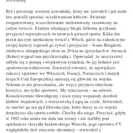
Był i pozostaje wzorem zawodnika, który nie zawodził i jak mało
kto, potrafił sprostać oczekiwaniom kibiców. Świetnie
zorganizowany, wszechstronnie utalentowany, szanowany na
całym świecie. Erudyta władający biegle kilkoma językami,
przyjaciel największych światowych gwiazd sportu. Kilka dni
przed naszym spotkaniem wrócił z Włoch, gdzie na zakończenie
swojej kariery zaprosił go rywal i przyjaciel – Ivano Brugnetti,
zdobywca olimpijskiego złota na 20 km na igrzyskach w Atenach
(Robert wygrał tam pięćdziesiątkę). Opowiadał, że uroczystość
odbyła się z pompą i wojskowym rytuałem, bo jej bohater jest
sportowcem-żołnierzem. Zauważył również, że największe
sukcesy sportowe we Włoszech, Francji, Niemczech i innych
krajach Unii Europejskiej opierają się głównie na wojsku.
Nikomu to nie przeszkadza, ale wręcz przynosi określone
korzyści, nie tylko sportowe. My tymczasem – na odwrót.
Konsekwentnie likwidujemy i niszczymy wspaniały dorobek
klubów wojskowych, z warszawską Legią na czele. Stwierdził,
że martwi go ten pęd likwidacyjny, który burzy to co wojsko
dotychczas dla sportu zrobiło. Choćby dla niego. Przecież, gdyby
w 1992 roku armia nie dała mu szansy i nie trafiłby pod
opiekuńcze skrzydła krakowskiego Wawelu, jego sportowe CV
wyglądałoby dziś znacznie skromniej – stwierdził z