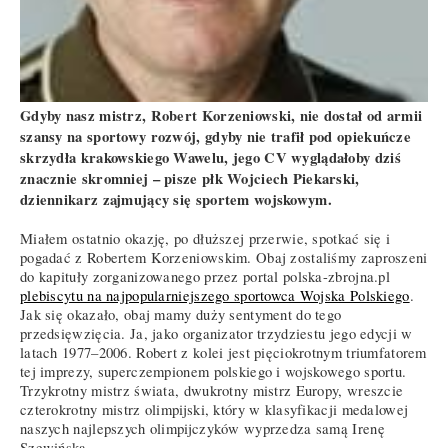
Gdyby nasz mistrz, Robert Korzeniowski, nie dostał od armii
szansy na sportowy rozwój, gdyby nie trafił pod opiekuńcze
skrzydła krakowskiego Wawelu, jego CV wyglądałoby dziś
znacznie skromniej – pisze płk Wojciech Piekarski,
dziennikarz zajmujący się sportem wojskowym.
Miałem ostatnio okazję, po dłuższej przerwie, spotkać się i
pogadać z Robertem Korzeniowskim. Obaj zostaliśmy zaproszeni
do kapituły zorganizowanego przez portal polska-zbrojna.pl
plebiscytu na najpopularniejszego sportowca Wojska Polskiego
.
Jak się okazało, obaj mamy duży sentyment do tego
przedsięwzięcia. Ja, jako organizator trzydziestu jego edycji w
latach 1977–2006. Robert z kolei jest pięciokrotnym triumfatorem
tej imprezy, superczempionem polskiego i wojskowego sportu.
Trzykrotny mistrz świata, dwukrotny mistrz Europy, wreszcie
czterokrotny mistrz olimpijski, który w klasyfikacji medalowej
naszych najlepszych olimpijczyków wyprzedza samą Irenę
Szewińską.