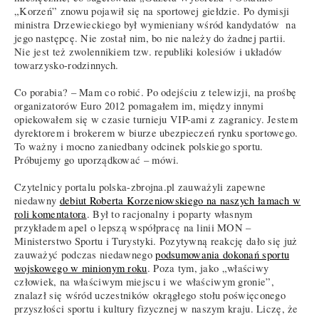
„Korzeń” znowu pojawił się na sportowej giełdzie. Po dymisji
ministra Drzewieckiego był wymieniany wśród kandydatów na
jego następcę. Nie został nim, bo nie należy do żadnej partii.
Nie jest też zwolennikiem tzw. republiki kolesiów i układów
towarzysko-rodzinnych.
Co porabia? – Mam co robić. Po odejściu z telewizji, na prośbę
organizatorów Euro 2012 pomagałem im, między innymi
opiekowałem się w czasie turnieju VIP-ami z zagranicy. Jestem
dyrektorem i brokerem w biurze ubezpieczeń rynku sportowego.
To ważny i mocno zaniedbany odcinek polskiego sportu.
Próbujemy go uporządkować – mówi.
Czytelnicy portalu polska-zbrojna.pl zauważyli zapewne
niedawny
debiut Roberta Korzeniowskiego na naszych łamach w
roli komentatora
. Był to racjonalny i poparty własnym
przykładem apel o lepszą współpracę na linii MON –
Ministerstwo Sportu i Turystyki. Pozytywną reakcję dało się już
zauważyć podczas niedawnego
podsumowania dokonań sportu
wojskowego w minionym roku
. Poza tym, jako „właściwy
człowiek, na właściwym miejscu i we właściwym gronie”,
znalazł się wśród uczestników okrągłego stołu poświęconego
przyszłości sportu i kultury fizycznej w naszym kraju. Liczę, że