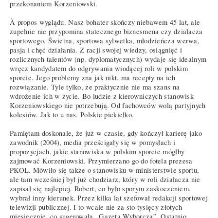
przekonaniem Korzeniowski.
À propos wyglądu. Nasz bohater skończy niebawem 45 lat, ale
zupełnie nie przypomina statecznego biznesmena czy działacza
sportowego. Świetna, sportowa sylwetka, młodzieńcza werwa,
pasja i chęć działania. Z racji swojej wiedzy, osiągnięć i
rozlicznych talentów (np. dyplomatycznych) wydaje się idealnym
wręcz kandydatem do odgrywania wiodącej roli w polskim
sporcie. Jego problemy zna jak nikt, ma recepty na ich
rozwiązanie. Tyle tylko, że praktycznie nie ma szans na
wdrożenie ich w życie. Bo ludzie z kierowniczych stanowisk
Korzeniowskiego nie potrzebują. Od fachowców wolą partyjnych
kolesiów. Jak to u nas. Polskie piekiełko.
Pamiętam doskonale, że już w czasie, gdy kończył karierę jako
zawodnik (2004), media prześcigały się w pomysłach i
propozycjach, jakie stanowiska w polskim sporcie mógłby
zajmować Korzeniowski. Przymierzano go do fotela prezesa
PKOL. Mówiło się także o stanowisku w ministerstwie sportu,
ale tam wcześniej był już chodziarz, który w roli działacza nie
zapisał się najlepiej. Robert, co było sporym zaskoczeniem,
wybrał inny kierunek. Przez kilka lat szefował redakcji sportowej
telewizji publicznej. I to wcale nie za sto tysięcy złotych
miesięcznie, co sugerowała „Gazeta Wyborcza”. Ostatnio