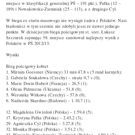
miejsce w klasyfikacji generalnej PŚ – 191 pkt.), Pałka (12 –
189) i Nowakowska-Ziemniak (25 – 113), a z drugiego Cyl.
W biegu ze startu masowego nie wystąpi żaden z Polaków. Nasi
biatloniści w tym sezonie nie zdobyli jeszcze nawet jednego
punktu. W dzisiejszym biegu pościgowym st. szer. Łukasz
Szczurek zajmując 58. miejsce zanotował najlepszy wynik z
Polaków w PŚ 2012/13.
Wyniki
Bieg pościgowy kobiet
1. Miriam Goessner (Niemcy) 31 min 47,8 s (5 rund karnych);
2. Gabriela Soukalowa (Czechy) – strata 0,7 s (0);
3. Marie Dorin Habert (Francja) – 26,5 (1);
4. Olena Pidruszna (Ukraina) – 51,8 (0);
5. Weronika Witkowa (Czechy) – 57,6 (0);
6. Nadieżda Skardino (Białoruś) – 1.10,7 (1);
12. Magdalena Gwizdoń (Polska) – 1.59,4 (5);
17. Krystyna Pałka (Polska) – 2.45,2 (3);
29. Agnieszka Cyl (Polska) – 3.27,8 (5);
32. Monika Hojnisz (Polska) – 3.51,2 (3);
43. Weronika Nowakowska-Ziemniak (Polska) – 4.59,1 (7).