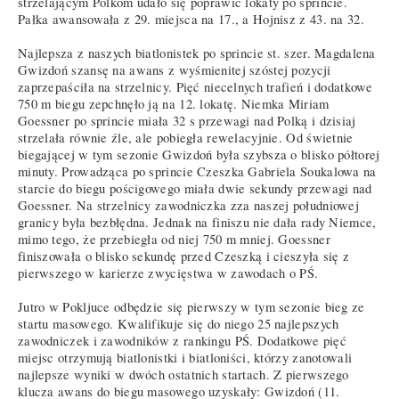
strzelającym Polkom udało się poprawić lokaty po sprincie.
Pałka awansowała z 29. miejsca na 17., a Hojnisz z 43. na 32.
Najlepsza z naszych biatlonistek po sprincie st. szer. Magdalena
Gwizdoń szansę na awans z wyśmienitej szóstej pozycji
zaprzepaściła na strzelnicy. Pięć niecelnych trafień i dodatkowe
750 m biegu zepchnęło ją na 12. lokatę. Niemka Miriam
Goessner po sprincie miała 32 s przewagi nad Polką i dzisiaj
strzelała równie źle, ale pobiegła rewelacyjnie. Od świetnie
biegającej w tym sezonie Gwizdoń była szybsza o blisko półtorej
minuty. Prowadząca po sprincie Czeszka Gabriela Soukalowa na
starcie do biegu pościgowego miała dwie sekundy przewagi nad
Goessner. Na strzelnicy zawodniczka zza naszej południowej
granicy była bezbłędna. Jednak na finiszu nie dała rady Niemce,
mimo tego, że przebiegła od niej 750 m mniej. Goessner
finiszowała o blisko sekundę przed Czeszką i cieszyła się z
pierwszego w karierze zwycięstwa w zawodach o PŚ.
Jutro w Pokljuce odbędzie się pierwszy w tym sezonie bieg ze
startu masowego. Kwalifikuje się do niego 25 najlepszych
zawodniczek i zawodników z rankingu PŚ. Dodatkowe pięć
miejsc otrzymują biatlonistki i biatloniści, którzy zanotowali
najlepsze wyniki w dwóch ostatnich startach. Z pierwszego
klucza awans do biegu masowego uzyskały: Gwizdoń (11.