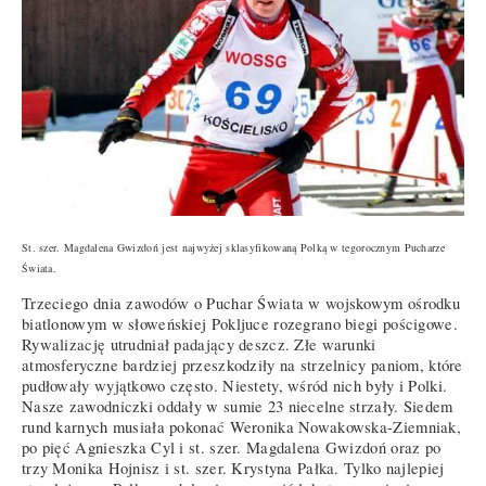
St. szer. Magdalena Gwizdoń jest najwyżej sklasyfikowaną Polką w tegorocznym Pucharze
Świata.
Trzeciego dnia zawodów o Puchar Świata w wojskowym ośrodku
biatlonowym w słoweńskiej Pokljuce rozegrano biegi pościgowe.
Rywalizację utrudniał padający deszcz. Złe warunki
atmosferyczne bardziej przeszkodziły na strzelnicy paniom, które
pudłowały wyjątkowo często. Niestety, wśród nich były i Polki.
Nasze zawodniczki oddały w sumie 23 niecelne strzały. Siedem
rund karnych musiała pokonać Weronika Nowakowska-Ziemniak,
po pięć Agnieszka Cyl i st. szer. Magdalena Gwizdoń oraz po
trzy Monika Hojnisz i st. szer. Krystyna Pałka. Tylko najlepiej