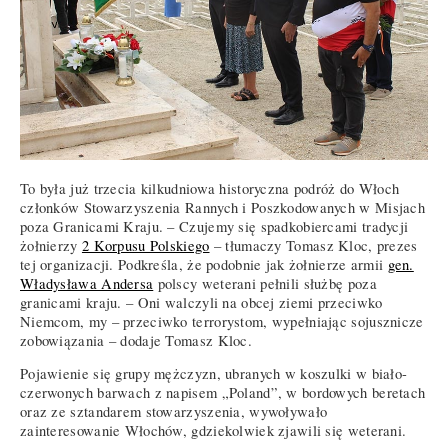
To była już trzecia kilkudniowa historyczna podróż do Włoch
członków Stowarzyszenia Rannych i Poszkodowanych w Misjach
poza Granicami Kraju. – Czujemy się spadkobiercami tradycji
żołnierzy
2 Korpusu Polskiego
– tłumaczy Tomasz Kloc, prezes
tej organizacji. Podkreśla, że podobnie jak żołnierze armii
gen.
Władysława Andersa
polscy weterani pełnili służbę poza
granicami kraju. – Oni walczyli na obcej ziemi przeciwko
Niemcom, my – przeciwko terrorystom, wypełniając sojusznicze
zobowiązania – dodaje Tomasz Kloc.
Pojawienie się grupy mężczyzn, ubranych w koszulki w biało-
czerwonych barwach z napisem „Poland”, w bordowych beretach
oraz ze sztandarem stowarzyszenia, wywoływało
zainteresowanie Włochów, gdziekolwiek zjawili się weterani.