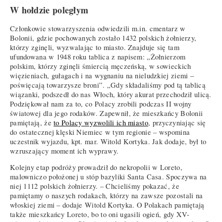
W hołdzie poległym
Członkowie stowarzyszenia odwiedzili m.in. cmentarz w
Bolonii, gdzie pochowanych zostało 1432 polskich żołnierzy,
którzy zginęli, wyzwalając to miasto. Znajduje się tam
ufundowana w 1948 roku tablica z napisem: „Żołnierzom
polskim, którzy zginęli śmiercią męczeńską, w sowieckich
więzieniach, gułagach i na wygnaniu na nieludzkiej ziemi –
poświęcają towarzysze broni”. „Gdy składaliśmy pod tą tablicą
wiązanki, podszedł do nas Włoch, który akurat przechodził ulicą.
Podziękował nam za to, co Polacy zrobili podczas II wojny
światowej dla jego rodaków. Zapewnił, że mieszkańcy Bolonii
pamiętają, że
to Polacy wyzwolili ich miasto
, przyczyniając się
do ostatecznej klęski Niemiec w tym regionie – wspomina
uczestnik wyjazdu, kpt. mar. Witold Kortyka. Jak dodaje, był to
wzruszający moment ich wyprawy.
Kolejny etap podróży prowadził do nekropolii w Loreto,
malowniczo położonej u stóp bazyliki Santa Casa. Spoczywa na
niej 1112 polskich żołnierzy. – Chcieliśmy pokazać, że
pamiętamy o naszych rodakach, którzy na zawsze pozostali na
włoskiej ziemi – dodaje Witold Kortyka. O Polakach pamiętają
także mieszkańcy Loreto, bo to oni ugasili ogień, gdy XV-