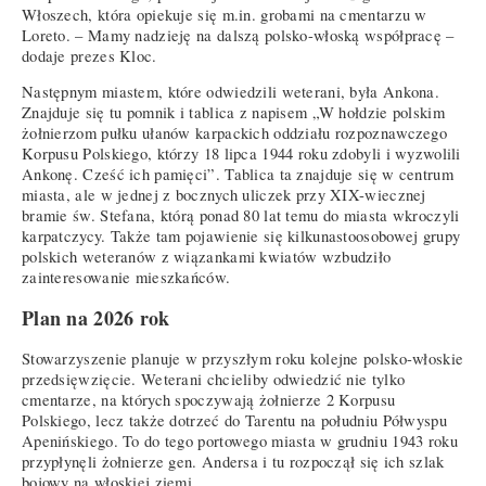
Włoszech, która opiekuje się m.in. grobami na cmentarzu w
Loreto. – Mamy nadzieję na dalszą polsko-włoską współpracę –
dodaje prezes Kloc.
Następnym miastem, które odwiedzili weterani, była Ankona.
Znajduje się tu pomnik i tablica z napisem „W hołdzie polskim
żołnierzom pułku ułanów karpackich oddziału rozpoznawczego
Korpusu Polskiego, którzy 18 lipca 1944 roku zdobyli i wyzwolili
Ankonę. Cześć ich pamięci”. Tablica ta znajduje się w centrum
miasta, ale w jednej z bocznych uliczek przy XIX-wiecznej
bramie św. Stefana, którą ponad 80 lat temu do miasta wkroczyli
karpatczycy. Także tam pojawienie się kilkunastoosobowej grupy
polskich weteranów z wiązankami kwiatów wzbudziło
zainteresowanie mieszkańców.
Plan na 2026 rok
Stowarzyszenie planuje w przyszłym roku kolejne polsko-włoskie
przedsięwzięcie. Weterani chcieliby odwiedzić nie tylko
cmentarze, na których spoczywają żołnierze 2 Korpusu
Polskiego, lecz także dotrzeć do Tarentu na południu Półwyspu
Apenińskiego. To do tego portowego miasta w grudniu 1943 roku
przypłynęli żołnierze gen. Andersa i tu rozpoczął się ich szlak
bojowy na włoskiej ziemi.