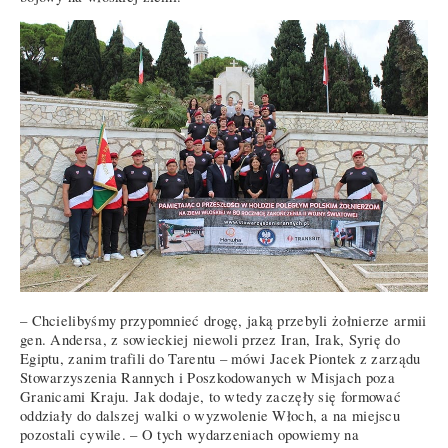
– Chcielibyśmy przypomnieć drogę, jaką przebyli żołnierze armii
gen. Andersa, z sowieckiej niewoli przez Iran, Irak, Syrię do
Egiptu, zanim trafili do Tarentu – mówi Jacek Piontek z zarządu
Stowarzyszenia Rannych i Poszkodowanych w Misjach poza
Granicami Kraju. Jak dodaje, to wtedy zaczęły się formować
oddziały do dalszej walki o wyzwolenie Włoch, a na miejscu
pozostali cywile. – O tych wydarzeniach opowiemy na