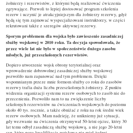
żołnierzy i rezerwistów, z którymi będą realizować ćwiczenia
zgrywające. Pozwoli to lepiej dostosować program szkolenia
rezerw i uczynić je atrakcyjniejszym dla żołnierzy rezerwy, gdyż
będą się tym zajmować wyspecjalizowani instruktorzy, w części
rekrutowani także z szeregów aktywnej rezerwy.
Sporym problemem dla wojska było zawieszenie zasadniczej
służby wojskowej w 2010 roku. Ta decyzja spowodowała, że
przez wiele lat nie było w społeczeństwie dużego zasobu
młodych, już przeszkolonych rezerwistów.
Dopiero utworzenie wojsk obrony terytorialnej oraz
wprowadzenie dobrowolnej zasadniczej służby wojskowej
pozwoliło nam zapanować nad tym problemem. Dzięki
wspomnianym przeze mnie formom służby co roku do zasobów
rezerwy trafia duża liczba przeszkolonych żołnierzy. Z punktu
widzenia organizacji systemu rezerw osobowych to zasób nie do
przecenienia. Pozwoliło nam to na zwiększenie liczby
szkolonych rezerwistów na ćwiczeniach wojskowych do poziomu
około 40 tys. rocznie, a także obniżać z roku na rok średni wiek
rezerw osobowych. Mam nadzieję, że unikniemy już sytuacji,
gdy wezwanie na ćwiczenia otrzymywał 50-letni ojciec, który 30
lat temu odbył zasadniczą służbę wojskową, a nie jego 20-letni
syn, który poza kwalifikacją wojskową nie miał żadnej