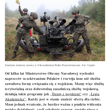
Szkolenie żołnierzy rezerwy w 8 Koszalińskim Pułku Przeciwlotniczym. Fot. 8 pplot
Od kilku lat Ministerstwo Obrony Narodowej wychodzi
naprzeciw oczekiwaniom Polaków i rozwija inne niż służba
zawodowa formy związania się z wojskiem. Mamy więc służbę
terytorialną oraz dobrowolną zasadniczą służbę wojskową,
działają takie programy jak
czy
„Trenuj z wojskiem”
„Legia
. Każdy jest w stanie znaleźć ofertę dla siebie.
Akademicka”
Mam jednak wrażenie, że bardzo ważna z punktu widzenia
wojska działalność, czyli szkolenie rezerw, została nieco z