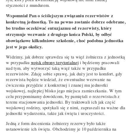
styczności z mundurem.
Wspomniał Pan o ściślejszym związaniu rezerwistów z
konkretną jednostką. To na pewno zostanie dobrze odebrane,
bo trudno oczekiwać entuzjazmu od rezerwisty, który
otrzymuje wezwanie z drugiego końca Polski, by odbyć
obowiązkowe kilkudniowe szkolenie, choć podobna jednostka
jest w jego okolicy.
Widzimy, jak dobrze sprawdza się ta więź żołnierza z jednostką
w przypadku
wojsk obrony terytorialnej
i będziemy pracowali
nad tym, aby wytworzyć taką więź także w przypadku
rezerwistów. Zdaję sobie sprawę, jak duży jest to komfort, gdy
rezerwista będzie wiedział, że ewentualne wezwanie na
ćwiczenia przyjdzie z konkretnej i znanej mu jednostki
wojskowej, najlepiej blisko jego miejsca zamieszkania. W tym
celu przypominamy dowódcom, by pamiętali o rezerwistach z
terenu stacjonowania jednostki. By traktowali ich jak część
wojskowej rodziny, spotykali się z nimi, zapraszali na ważne dla
jednostki wydarzenia, takie jak święta i uroczystości.
Jedną z form docenienia żołnierzy rezerwy było także
ustanowienie ich święta. Obchodzimy je 10 października na