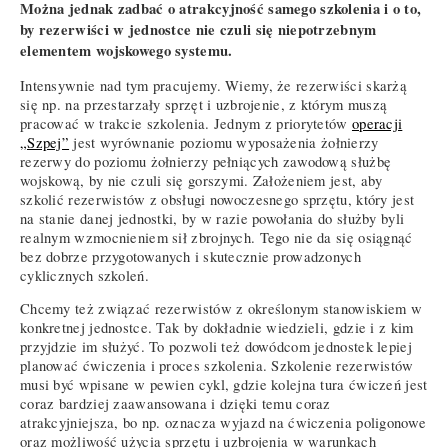
Można jednak zadbać o atrakcyjność samego szkolenia i o to,
by rezerwiści w jednostce nie czuli się niepotrzebnym
elementem wojskowego systemu.
Intensywnie nad tym pracujemy. Wiemy, że rezerwiści skarżą
się np. na przestarzały sprzęt i uzbrojenie, z którym muszą
pracować w trakcie szkolenia. Jednym z priorytetów
operacji
„Szpej”
jest wyrównanie poziomu wyposażenia żołnierzy
rezerwy do poziomu żołnierzy pełniących zawodową służbę
wojskową, by nie czuli się gorszymi. Założeniem jest, aby
szkolić rezerwistów z obsługi nowoczesnego sprzętu, który jest
na stanie danej jednostki, by w razie powołania do służby byli
realnym wzmocnieniem sił zbrojnych. Tego nie da się osiągnąć
bez dobrze przygotowanych i skutecznie prowadzonych
cyklicznych szkoleń.
Chcemy też związać rezerwistów z określonym stanowiskiem w
konkretnej jednostce. Tak by dokładnie wiedzieli, gdzie i z kim
przyjdzie im służyć. To pozwoli też dowódcom jednostek lepiej
planować ćwiczenia i proces szkolenia. Szkolenie rezerwistów
musi być wpisane w pewien cykl, gdzie kolejna tura ćwiczeń jest
coraz bardziej zaawansowana i dzięki temu coraz
atrakcyjniejsza, bo np. oznacza wyjazd na ćwiczenia poligonowe
oraz możliwość użycia sprzętu i uzbrojenia w warunkach