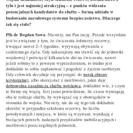
tyłu i jest najmniej atrakcyjną – z punktu widzenia
potencjalnych kandydatów do służby – formą udziału w
budowaniu narodowego systemu bezpieczeństwa. Dlaczego
tak się stało?
Płk dr Bogdan Sowa
: Niestety, ma Pan rację. Przede wszystkim
jest to związane z tym, że ćwiczenia żołnierzy rezerwy,
trwające nawet 2–3 tygodnie, wyrywają obywatela z
codziennego życia. Gdy nakazujemy mu stawić się do jednostki
wojskowej i poświęcić kilkanaście dni na ćwiczenia, nawet
jeżeli robimy to z pewnym wyprzedzeniem, to trudno jest
dokładnie to sobie zaplanować i pogodzić z życiem osobistym.
Gdy człowiek decyduje się przystąpić do
wojsk obrony
terytorialnej
, albo skorzystać z możliwości, jakie daje
dobrowolna zasadnicza służba wojskowa
, dokładnie wie, z czym
te formy się wiążą. Jest jasno powiedziane, ile czasu wymagają
oba te rodzaje służby, by wywiązać się z obowiązków w
stosunku do wojska. Niestety, nie da się tego tak dokładnie
określić w przypadku szkolenia rezerwy, bo liczba
powoływanych i miejsca, w które są wzywani, wynikają z
bieżących potrzeb, nadanych przydziałów mobilizacyjnych i
możliwości poszczególnych jednostek.