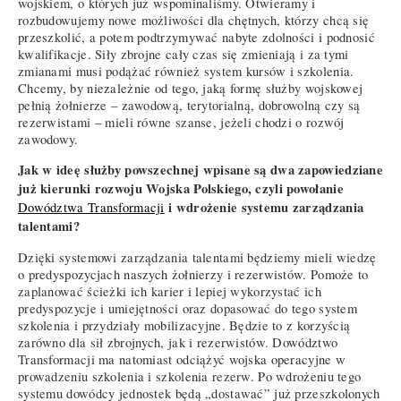
wojskiem, o których już wspominaliśmy. Otwieramy i
rozbudowujemy nowe możliwości dla chętnych, którzy chcą się
przeszkolić, a potem podtrzymywać nabyte zdolności i podnosić
kwalifikacje. Siły zbrojne cały czas się zmieniają i za tymi
zmianami musi podążać również system kursów i szkolenia.
Chcemy, by niezależnie od tego, jaką formę służby wojskowej
pełnią żołnierze – zawodową, terytorialną, dobrowolną czy są
rezerwistami – mieli równe szanse, jeżeli chodzi o rozwój
zawodowy.
Jak w ideę służby powszechnej wpisane są dwa zapowiedziane
już kierunki rozwoju Wojska Polskiego, czyli powołanie
i wdrożenie systemu zarządzania
Dowództwa Transformacji
talentami?
Dzięki systemowi zarządzania talentami będziemy mieli wiedzę
o predyspozycjach naszych żołnierzy i rezerwistów. Pomoże to
zaplanować ścieżki ich karier i lepiej wykorzystać ich
predyspozycje i umiejętności oraz dopasować do tego system
szkolenia i przydziały mobilizacyjne. Będzie to z korzyścią
zarówno dla sił zbrojnych, jak i rezerwistów. Dowództwo
Transformacji ma natomiast odciążyć wojska operacyjne w
prowadzeniu szkolenia i szkolenia rezerw. Po wdrożeniu tego
systemu dowódcy jednostek będą „dostawać” już przeszkolonych