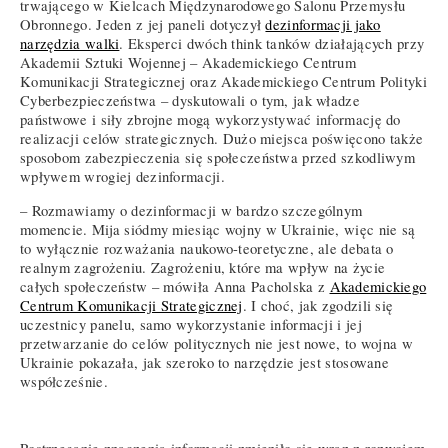
trwającego w Kielcach Międzynarodowego Salonu Przemysłu
Obronnego. Jeden z jej paneli dotyczył
dezinformacji jako
narzędzia walki
. Eksperci dwóch think tanków działających przy
Akademii Sztuki Wojennej – Akademickiego Centrum
Komunikacji Strategicznej oraz Akademickiego Centrum Polityki
Cyberbezpieczeństwa – dyskutowali o tym, jak władze
państwowe i siły zbrojne mogą wykorzystywać informację do
realizacji celów strategicznych. Dużo miejsca poświęcono także
sposobom zabezpieczenia się społeczeństwa przed szkodliwym
wpływem wrogiej dezinformacji.
– Rozmawiamy o dezinformacji w bardzo szczególnym
momencie. Mija siódmy miesiąc wojny w Ukrainie, więc nie są
to wyłącznie rozważania naukowo-teoretyczne, ale debata o
realnym zagrożeniu. Zagrożeniu, które ma wpływ na życie
całych społeczeństw – mówiła Anna Pacholska z
Akademickiego
Centrum Komunikacji Strategicznej
. I choć, jak zgodzili się
uczestnicy panelu, samo wykorzystanie informacji i jej
przetwarzanie do celów politycznych nie jest nowe, to wojna w
Ukrainie pokazała, jak szeroko to narzędzie jest stosowane
współcześnie.
Postrzeganie znaczenia informacji zmieniło się wraz z rozwojem