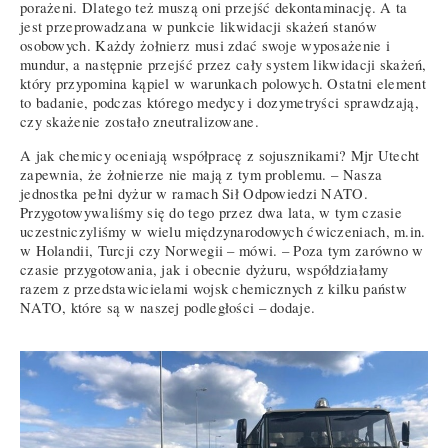
porażeni. Dlatego też muszą oni przejść dekontaminację. A ta
jest przeprowadzana w punkcie likwidacji skażeń stanów
osobowych. Każdy żołnierz musi zdać swoje wyposażenie i
mundur, a następnie przejść przez cały system likwidacji skażeń,
który przypomina kąpiel w warunkach polowych. Ostatni element
to badanie, podczas którego medycy i dozymetryści sprawdzają,
czy skażenie zostało zneutralizowane.
A jak chemicy oceniają współpracę z sojusznikami? Mjr Utecht
zapewnia, że żołnierze nie mają z tym problemu. – Nasza
jednostka pełni dyżur w ramach Sił Odpowiedzi NATO.
Przygotowywaliśmy się do tego przez dwa lata, w tym czasie
uczestniczyliśmy w wielu międzynarodowych ćwiczeniach, m.in.
w Holandii, Turcji czy Norwegii – mówi. – Poza tym zarówno w
czasie przygotowania, jak i obecnie dyżuru, współdziałamy
razem z przedstawicielami wojsk chemicznych z kilku państw
NATO, które są w naszej podległości – dodaje.