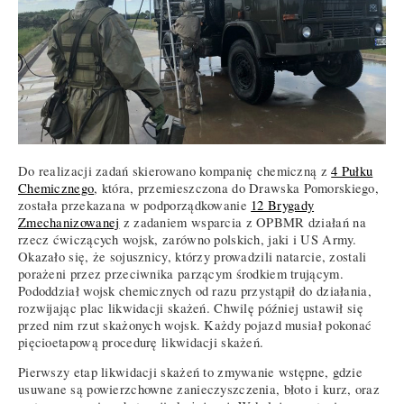
Do realizacji zadań skierowano kompanię chemiczną z
4 Pułku
Chemicznego
, która, przemieszczona do Drawska Pomorskiego,
została przekazana w podporządkowanie
12 Brygady
Zmechanizowanej
z zadaniem wsparcia z OPBMR działań na
rzecz ćwiczących wojsk, zarówno polskich, jaki i US Army.
Okazało się, że sojusznicy, którzy prowadzili natarcie, zostali
porażeni przez przeciwnika parzącym środkiem trującym.
Pododdział wojsk chemicznych od razu przystąpił do działania,
rozwijając plac likwidacji skażeń. Chwilę później ustawił się
przed nim rzut skażonych wojsk. Każdy pojazd musiał pokonać
pięcioetapową procedurę likwidacji skażeń.
Pierwszy etap likwidacji skażeń to zmywanie wstępne, gdzie
usuwane są powierzchowne zanieczyszczenia, błoto i kurz, oraz