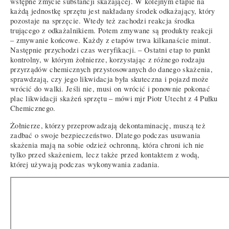
wstępne zmycie substancji skażającej. W kolejnym etapie na
każdą jednostkę sprzętu jest nakładany środek odkażający, który
pozostaje na sprzęcie. Wtedy też zachodzi reakcja środka
trującego z odkażalnikiem. Potem zmywane są produkty reakcji
– zmywanie końcowe. Każdy z etapów trwa kilkanaście minut.
Następnie przychodzi czas weryfikacji. – Ostatni etap to punkt
kontrolny, w którym żołnierze, korzystając z różnego rodzaju
przyrządów chemicznych przystosowanych do danego skażenia,
sprawdzają, czy jego likwidacja była skuteczna i pojazd może
wrócić do walki. Jeśli nie, musi on wrócić i ponownie pokonać
plac likwidacji skażeń sprzętu – mówi mjr Piotr Utecht z 4 Pułku
Chemicznego.
Żołnierze, którzy przeprowadzają dekontaminację, muszą też
zadbać o swoje bezpieczeństwo. Dlatego podczas usuwania
skażenia mają na sobie odzież ochronną, która chroni ich nie
tylko przed skażeniem, lecz także przed kontaktem z wodą,
której używają podczas wykonywania zadania.