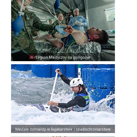
Legion Medyczny na poligonie
Medale żołnierzy w kajakarstwie i spadochroniarstwie