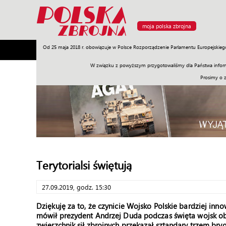
moja polska zbrojna
Od 25 maja 2018 r. obowiązuje w Polsce Rozporządzenie Parlamentu Europejskieg
Armia
Poligon
Sprzęt
Misje
Polityka
Prawo
W związku z powyższym przygotowaliśmy dla Państwa inform
Prosimy o 
Terytorialsi świętują
27.09.2019, godz. 15:30
Dziękuję za to, że czynicie Wojsko Polskie bardziej i
mówił prezydent Andrzej Duda podczas święta wojsk obr
zwierzchnik sił zbrojnych przekazał sztandary trzem br