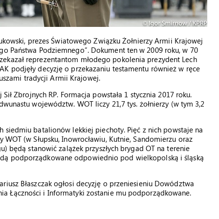
 Żukowski, prezes Światowego Związku Żołnierzy Armii Krajowej
iego Państwa Podziemnego”. Dokument ten w 2009 roku, w 70
rzekazał reprezentantom młodego pokolenia prezydent Lech
AK podjęły decyzję o przekazaniu testamentu również w ręce
iuszami tradycji Armii Krajowej.
j Sił Zbrojnych RP. Formacja powstała 1 stycznia 2017 roku.
 dwunastu województw. WOT liczy 21,7 tys. żołnierzy (w tym 3,2
 siedmiu batalionów lekkiej piechoty. Pięć z nich powstaje na
ry WOT (w Słupsku, Inowrocławiu, Kutnie, Sandomierzu oraz
gu) będą stanowić zalążek przyszłych brygad OT na terenie
ędą podporządkowane odpowiednio pod wielkopolską i śląską
ariusz Błaszczak ogłosi decyzję o przeniesieniu Dowództwa
ia Łączności i Informatyki zostanie mu podporządkowane.