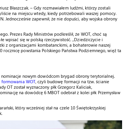
iusz Błaszczak. – Gdy rozmawiałem ludźmi, którzy zostali
yliście na miejscu wtedy, kiedy potrzebowali waszej pomocy.
ON. Jednocześnie zapewnił, że nie dopuści, aby wojska obrony
iego. Prezes Rady Ministrów podkreślił, że WOT, choć są
łe wpisać się w polską rzeczywistość. „Dziedziczycie i
iązki z organizacjami kombatanckimi, a bohaterowie naszej
0 rocznicę powstania Polskiego Państwa Podziemnego, więź ta
zył nominacje nowym dowódcom brygad obrony terytorialnej.
p formowania WOT
, czyli budowę formacji na tzw. ścianie
y OT został wyznaczony płk Grzegorz Kaliciak,
ominację na dowódcę 6 MBOT odebrał z kolei płk Przemysław
ański, który wcześniej stał na czele 10 Świętokrzyskiej
k.