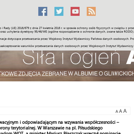
o i Rady (UE) 2016/679 z dnia 27 kwietnia 2016 r. w sprawie ochrony osób fizycznych w związku z 
Świat
Społeczność
Sport
Historia
Galerie
Wideo
ENGLI
oraz uchylenia dyrektywy 95/46/WE (ogólne rozporządzenie o ochronie danych, zwane także RODO).
acje dotyczące przetwarzania przez Wojskowy Instytut Wydawniczy Państwa danych osobowych. Pro
zaakceptowanie warunków przetwarzania danych osobowych przez Wojskowych Instytut Wydawniczy
A
A
A
nnowacyjnym i odpowiadającym na wzywania współczesności –
ony terytorialnej. W Warszawie na pl. Piłsudskiego
ygadom WOT, a minister Mariusz Błaszczak wręczył nominacje