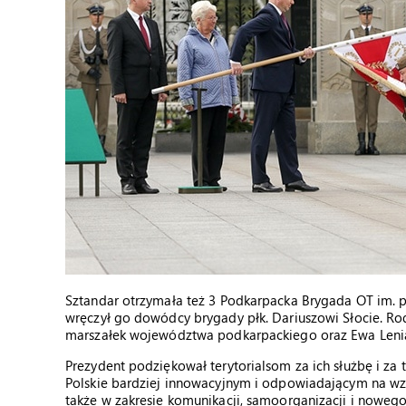
Sztandar otrzymała też 3 Podkarpacka Brygada OT im. pł
wręczył go dowódcy brygady płk. Dariuszowi Słocie. Rod
marszałek województwa podkarpackiego oraz Ewa Lenia
Prezydent podziękował terytorialsom za ich służbę i za 
Polskie bardziej innowacyjnym i odpowiadającym na wz
także w zakresie komunikacji, samoorganizacji i noweg