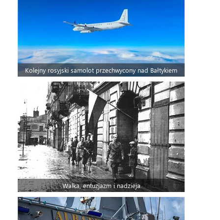
Kolejny rosyjski samolot przechwycony nad Bałtykiem
Walka, entuzjazm i nadzieja