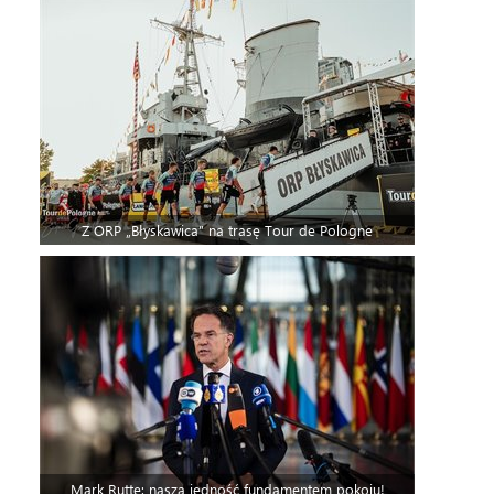
Z ORP „Błyskawica” na trasę Tour de Pologne
Mark Rutte: nasza jedność fundamentem pokoju!