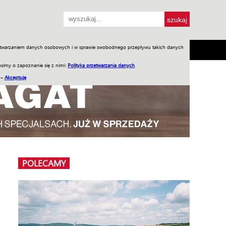
przetwarzaniem danych osobowych i w sprawie swobodnego przepływu takich danych
SH
SKLEP
Jednodniówki
Praca w WIW
simy o zapoznanie się z nimi:
Polityka przetwarzania danych
.
 –
Akceptuję
POLECAMY