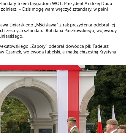
ł sztandary trzem brygadom WOT. Prezydent Andrzej Duda
 żołnierz. – Dziś mogę wam wręczyć sztandary, w pełni
awa Liniarskiego „Mścisława” z rąk prezydenta odebrał jej
 chrzestnych sztandaru: Bohdana Paszkowskiego, wojewody
iniarskiego.
a Dekutowskiego „Zapory” odebrał dowódca płk Tadeusz
aw Czarnek, wojewoda lubelski, a matką chrzestną Krystyna