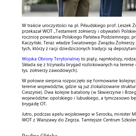
W trakcie uroczystości na pl. Piłsudskiego prof. Leszek
przekazał WOT „Testament żołnierzy i obywateli Polsk
rocznicę powstania Polskiego Państwa Podziemnego, p
Kaczyński. Teraz władze Światowego Związku Żołnierzy 
tych, którzy z racji dziedziczonych tradycji są depozytar
Wojska Obrony Terytorialnej
to piąty, najmłodszy, rodza
Składa się z trzynastu brygad rozlokowanych na terenie
tys. żołnierzy zawodowych).
W połowie sierpnia rozpoczęło się formowanie kolejnych
terenie województw, gdzie są już zlokalizowane struktu
Cieszynie). Dwa kolejne bataliony (w Skwierzynie i Brze
województw: opolskiego i lubuskiego, a tymczasowo b
brygadę OT.
Jutro, podczas apelu wojskowego w Serocku, minister M
WOT z Warszawy do Zegrza. Tamtejsze Centrum Szkolen
Paulina Glińska