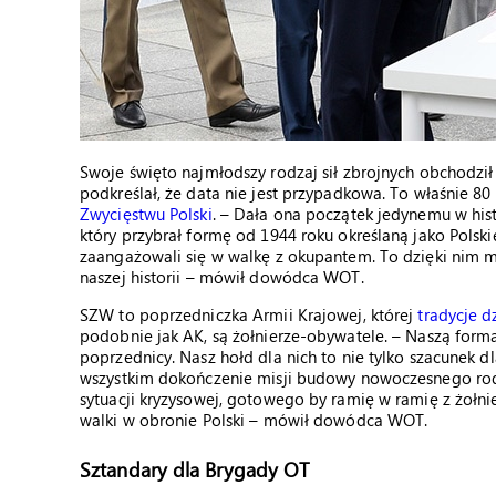
Swoje święto najmłodszy rodzaj sił zbrojnych obchodził
podkreślał, że data nie jest przypadkowa. To właśnie 80
Zwycięstwu Polski
. – Dała ona początek jedynemu w hi
który przybrał formę od 1944 roku określaną jako Polski
zaangażowali się w walkę z okupantem. To dzięki nim
naszej historii – mówił dowódca WOT.
SZW to poprzedniczka Armii Krajowej, której
tradycje dz
podobnie jak AK, są żołnierze-obywatele. – Naszą forma
poprzednicy. Nasz hołd dla nich to nie tylko szacunek dl
wszystkim dokończenie misji budowy nowoczesnego rod
sytuacji kryzysowej, gotowego by ramię w ramię z żołnie
walki w obronie Polski – mówił dowódca WOT.
Sztandary dla Brygady OT