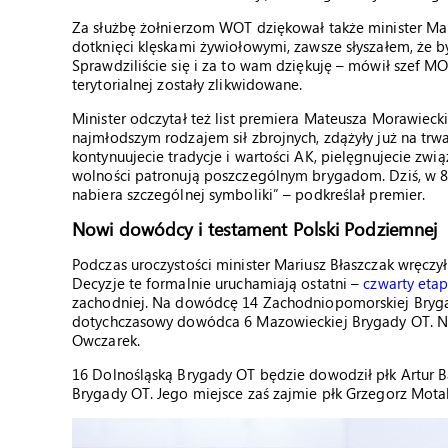
Za służbę żołnierzom WOT dziękował także minister Mar
dotknięci klęskami żywiołowymi, zawsze słyszałem, że b
Sprawdziliście się i za to wam dziękuję – mówił szef M
terytorialnej zostały zlikwidowane.
Minister odczytał też list premiera Mateusza Morawieck
najmłodszym rodzajem sił zbrojnych, zdążyły już na trwa
kontynuujecie tradycje i wartości AK, pielęgnujecie zw
wolności patronują poszczególnym brygadom. Dziś, w 8
nabiera szczególnej symboliki” – podkreślał premier.
Nowi dowódcy i testament Polski Podziemnej
Podczas uroczystości minister Mariusz Błaszczak wręc
Decyzje te formalnie uruchamiają ostatni –
czwarty eta
zachodniej. Na dowódcę 14 Zachodniopomorskiej Brygad
dotychczasowy dowódca 6 Mazowieckiej Brygady OT. N
Owczarek.
16 Dolnośląską Brygady OT będzie dowodził płk Artur Bar
Brygady OT. Jego miejsce zaś zajmie płk Grzegorz Mota