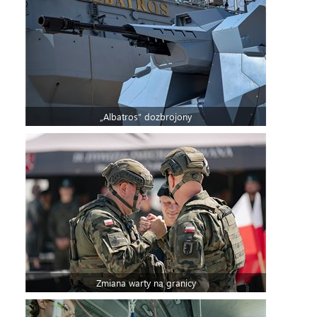
„Albatros” dozbrojony
Zmiana warty na granicy