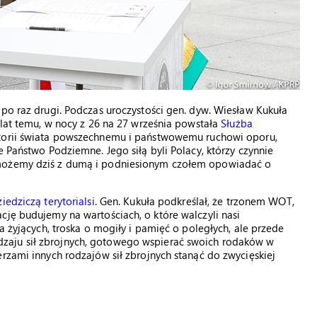
 po raz drugi. Podczas uroczystości gen. dyw. Wiesław Kukuła
 lat temu, w nocy z 26 na 27 września powstała
Służba
storii świata powszechnemu i państwowemu ruchowi oporu,
e Państwo Podziemne. Jego siłą byli Polacy, którzy czynnie
 możemy dziś z dumą i podniesionym czołem opowiadać o
iedziczą terytorialsi
. Gen. Kukuła podkreślał, że trzonem WOT,
cję budujemy na wartościach, o które walczyli nasi
a żyjących, troska o mogiły i pamięć o poległych, ale przede
zaju sił zbrojnych, gotowego wspierać swoich rodaków w
rzami innych rodzajów sił zbrojnych stanąć do zwycięskiej