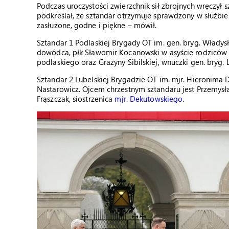
Podczas uroczystości zwierzchnik sił zbrojnych wręczy
podkreślał, ze sztandar otrzymuje sprawdzony w służbie
zasłużone, godne i piękne – mówił.
Sztandar 1 Podlaskiej Brygady OT im. gen. bryg. Władysł
dowódca, płk Sławomir Kocanowski w asyście rodziców
podlaskiego oraz Grażyny Sibilskiej, wnuczki gen. bryg. L
Sztandar 2 Lubelskiej Brygadzie OT im. mjr. Hieronim
Nastarowicz. Ojcem chrzestnym sztandaru jest Przemysł
Frąszczak, siostrzenica
mjr. Dekutowskiego
.