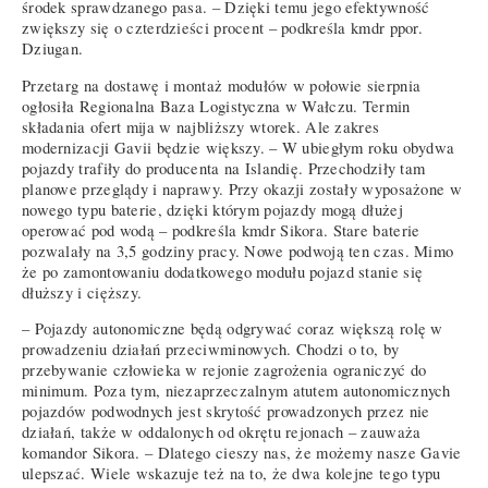
środek sprawdzanego pasa. – Dzięki temu jego efektywność
zwiększy się o czterdzieści procent – podkreśla kmdr ppor.
Dziugan.
Przetarg na dostawę i montaż modułów w połowie sierpnia
ogłosiła Regionalna Baza Logistyczna w Wałczu. Termin
składania ofert mija w najbliższy wtorek. Ale zakres
modernizacji Gavii będzie większy. – W ubiegłym roku obydwa
pojazdy trafiły do producenta na Islandię. Przechodziły tam
planowe przeglądy i naprawy. Przy okazji zostały wyposażone w
nowego typu baterie, dzięki którym pojazdy mogą dłużej
operować pod wodą – podkreśla kmdr Sikora. Stare baterie
pozwalały na 3,5 godziny pracy. Nowe podwoją ten czas. Mimo
że po zamontowaniu dodatkowego modułu pojazd stanie się
dłuższy i cięższy.
– Pojazdy autonomiczne będą odgrywać coraz większą rolę w
prowadzeniu działań przeciwminowych. Chodzi o to, by
przebywanie człowieka w rejonie zagrożenia ograniczyć do
minimum. Poza tym, niezaprzeczalnym atutem autonomicznych
pojazdów podwodnych jest skrytość prowadzonych przez nie
działań, także w oddalonych od okrętu rejonach – zauważa
komandor Sikora. – Dlatego cieszy nas, że możemy nasze Gavie
ulepszać. Wiele wskazuje też na to, że dwa kolejne tego typu