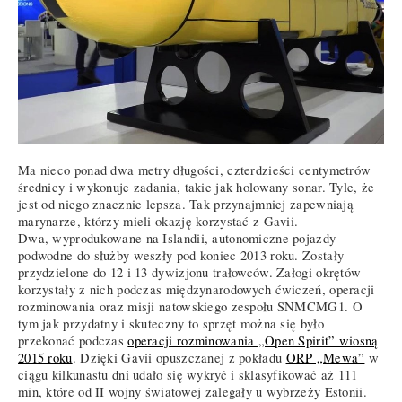
Ma nieco ponad dwa metry długości, czterdzieści centymetrów
średnicy i wykonuje zadania, takie jak holowany sonar. Tyle, że
jest od niego znacznie lepsza. Tak przynajmniej zapewniają
marynarze, którzy mieli okazję korzystać z Gavii.
Dwa, wyprodukowane na Islandii, autonomiczne pojazdy
podwodne do służby weszły pod koniec 2013 roku. Zostały
przydzielone do 12 i 13 dywizjonu trałowców. Załogi okrętów
korzystały z nich podczas międzynarodowych ćwiczeń, operacji
rozminowania oraz misji natowskiego zespołu SNMCMG1. O
tym jak przydatny i skuteczny to sprzęt można się było
przekonać podczas
operacji rozminowania „Open Spirit” wiosną
2015 roku
. Dzięki Gavii opuszczanej z pokładu
ORP „Mewa”
w
ciągu kilkunastu dni udało się wykryć i sklasyfikować aż 111
min, które od II wojny światowej zalegały u wybrzeży Estonii.