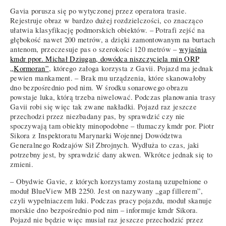
Gavia porusza się po wytyczonej przez operatora trasie.
Rejestruje obraz w bardzo dużej rozdzielczości, co znacząco
ułatwia klasyfikację podmorskich obiektów. – Potrafi zejść na
głębokość nawet 200 metrów, a dzięki zamontowanym na burtach
antenom, przeczesuje pas o szerokości 120 metrów –
wyjaśnia
kmdr ppor. Michał Dziugan, dowódca niszczyciela min ORP
„Kormoran”
, którego załoga korzysta z Gavii. Pojazd ma jednak
pewien mankament. – Brak mu urządzenia, które skanowałoby
dno bezpośrednio pod nim. W środku sonarowego obrazu
powstaje luka, którą trzeba niwelować. Podczas planowania trasy
Gavii robi się więc tak zwane nakładki. Pojazd raz jeszcze
przechodzi przez niezbadany pas, by sprawdzić czy nie
spoczywają tam obiekty minopodobne – tłumaczy kmdr por. Piotr
Sikora z Inspektoratu Marynarki Wojennej Dowództwa
Generalnego Rodzajów Sił Zbrojnych. Wydłuża to czas, jaki
potrzebny jest, by sprawdzić dany akwen. Wkrótce jednak się to
zmieni.
– Obydwie Gavie, z których korzystamy zostaną uzupełnione o
moduł BlueView MB 2250. Jest on nazywany „gap fillerem”,
czyli wypełniaczem luki. Podczas pracy pojazdu, moduł skanuje
morskie dno bezpośrednio pod nim – informuje kmdr Sikora.
Pojazd nie będzie więc musiał raz jeszcze przechodzić przez