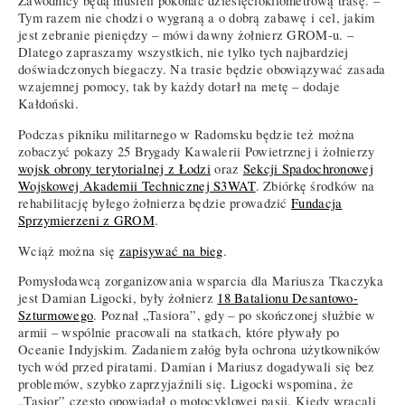
Zawodnicy będą musieli pokonać dziesięciokilometrową trasę. –
Tym razem nie chodzi o wygraną a o dobrą zabawę i cel, jakim
jest zebranie pieniędzy – mówi dawny żołnierz GROM-u. –
Dlatego zapraszamy wszystkich, nie tylko tych najbardziej
doświadczonych biegaczy. Na trasie będzie obowiązywać zasada
wzajemnej pomocy, tak by każdy dotarł na metę – dodaje
Kałdoński.
Podczas pikniku militarnego w Radomsku będzie też można
zobaczyć pokazy 25 Brygady Kawalerii Powietrznej i żołnierzy
wojsk obrony terytorialnej z Łodzi
oraz
Sekcji Spadochronowej
Wojskowej Akademii Technicznej S3WAT
. Zbiórkę środków na
rehabilitację byłego żołnierza będzie prowadzić
Fundacja
Sprzymierzeni z GROM
.
Wciąż można się
zapisywać na bieg
.
Pomysłodawcą zorganizowania wsparcia dla Mariusza Tkaczyka
jest Damian Ligocki, były żołnierz
18 Batalionu Desantowo-
Szturmowego
. Poznał „Tasiora”, gdy – po skończonej służbie w
armii – wspólnie pracowali na statkach, które pływały po
Oceanie Indyjskim. Zadaniem załóg była ochrona użytkowników
tych wód przed piratami. Damian i Mariusz dogadywali się bez
problemów, szybko zaprzyjaźnili się. Ligocki wspomina, że
„Tasior” często opowiadał o motocyklowej pasji. Kiedy wracali