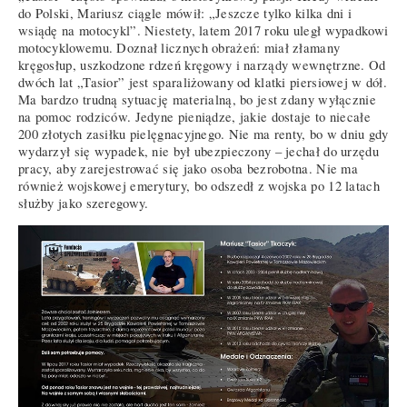
do Polski, Mariusz ciągle mówił: „Jeszcze tylko kilka dni i
wsiądę na motocykl”. Niestety, latem 2017 roku uległ wypadkowi
motocyklowemu. Doznał licznych obrażeń: miał złamany
kręgosłup, uszkodzone rdzeń kręgowy i narządy wewnętrzne. Od
dwóch lat „Tasior” jest sparaliżowany od klatki piersiowej w dół.
Ma bardzo trudną sytuację materialną, bo jest zdany wyłącznie
na pomoc rodziców. Jedyne pieniądze, jakie dostaje to niecałe
200 złotych zasiłku pielęgnacyjnego. Nie ma renty, bo w dniu gdy
wydarzył się wypadek, nie był ubezpieczony – jechał do urzędu
pracy, aby zarejestrować się jako osoba bezrobotna. Nie ma
również wojskowej emerytury, bo odszedł z wojska po 12 latach
służby jako szeregowy.