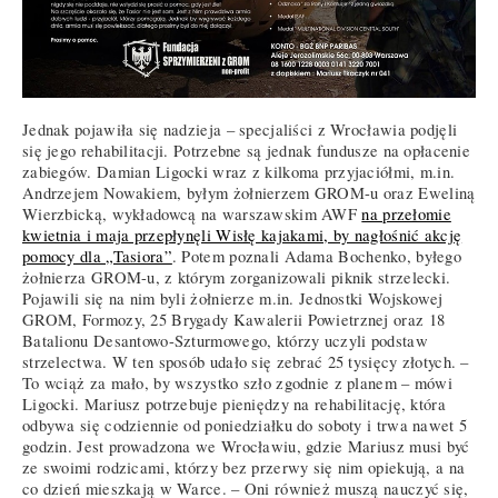
Jednak pojawiła się nadzieja – specjaliści z Wrocławia podjęli
się jego rehabilitacji. Potrzebne są jednak fundusze na opłacenie
zabiegów. Damian Ligocki wraz z kilkoma przyjaciółmi, m.in.
Andrzejem Nowakiem, byłym żołnierzem GROM-u oraz Eweliną
Wierzbicką, wykładowcą na warszawskim AWF
na przełomie
kwietnia i maja przepłynęli Wisłę kajakami, by nagłośnić akcję
pomocy dla „Tasiora”
. Potem poznali Adama Bochenko, byłego
żołnierza GROM-u, z którym zorganizowali piknik strzelecki.
Pojawili się na nim byli żołnierze m.in. Jednostki Wojskowej
GROM, Formozy, 25 Brygady Kawalerii Powietrznej oraz 18
Batalionu Desantowo-Szturmowego, którzy uczyli podstaw
strzelectwa. W ten sposób udało się zebrać 25 tysięcy złotych. –
To wciąż za mało, by wszystko szło zgodnie z planem – mówi
Ligocki. Mariusz potrzebuje pieniędzy na rehabilitację, która
odbywa się codziennie od poniedziałku do soboty i trwa nawet 5
godzin. Jest prowadzona we Wrocławiu, gdzie Mariusz musi być
ze swoimi rodzicami, którzy bez przerwy się nim opiekują, a na
co dzień mieszkają w Warce. – Oni również muszą nauczyć się,