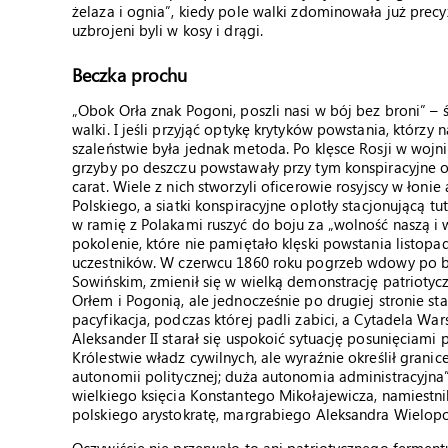
żelaza i ognia”, kiedy pole walki zdominowała już precyz
uzbrojeni byli w kosy i drągi.
Beczka prochu
„Obok Orła znak Pogoni, poszli nasi w bój bez broni” – 
walki. I jeśli przyjąć optykę krytyków powstania, którzy
szaleństwie była jednak metoda. Po klęsce Rosji w wojnie
grzyby po deszczu powstawały przy tym konspiracyjne org
carat. Wiele z nich stworzyli oficerowie rosyjscy w łoni
Polskiego, a siatki konspiracyjne oplotły stacjonującą tu
w ramię z Polakami ruszyć do boju za „wolność naszą i
pokolenie, które nie pamiętało klęski powstania listop
uczestników. W czerwcu 1860 roku pogrzeb wdowy po bo
Sowińskim, zmienił się w wielką demonstrację patriotyc
Orłem i Pogonią, ale jednocześnie po drugiej stronie s
pacyfikacja, podczas której padli zabici, a Cytadela Wa
Aleksander II starał się uspokoić sytuację posunięciam
Królestwie władz cywilnych, ale wyraźnie określił granice
autonomii politycznej; duża autonomia administracyjna
wielkiego księcia Konstantego Mikołajewicza, namiestn
polskiego arystokratę, margrabiego Aleksandra Wielopo