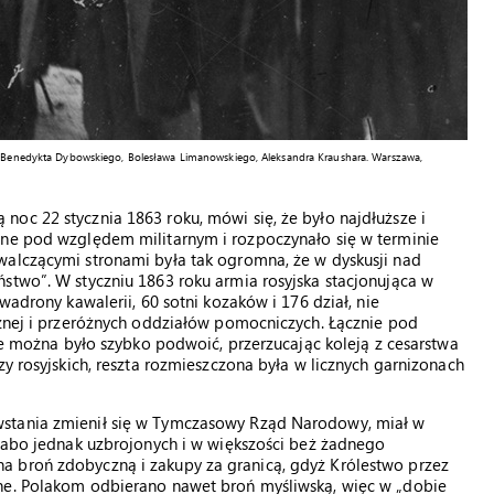
o, Benedykta Dybowskiego, Bolesława Limanowskiego, Aleksandra Kraushara. Warszawa,
oc 22 stycznia 1863 roku, mówi się, że było najdłuższe i
ane pod względem militarnym i rozpoczynało się w terminie
walczącymi stronami była tak ogromna, że w dyskusji nad
stwo”. W styczniu 1863 roku armia rosyjska stacjonująca w
wadrony kawalerii, 60 sotni kozaków i 176 dział, nie
cznej i przeróżnych oddziałów pomocniczych. Łącznie pod
 te można było szybko podwoić, przerzucając koleją z cesarstwa
zy rosyjskich, reszta rozmieszczona była w licznych garnizonach
wstania zmienił się w Tymczasowy Rząd Narodowy, miał w
Słabo jednak uzbrojonych i w większości beż żadnego
a broń zdobyczną i zakupy za granicą, gdyż Królestwo przez
one. Polakom odbierano nawet broń myśliwską, więc w „dobie