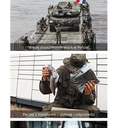
Więcej sojuszniczych wojsk w Polsce?
Paczka z mundurem – pytania i odpowiedzi