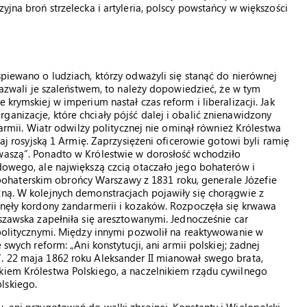
yjna broń strzelecka i artyleria, polscy powstańcy w większości
śpiewano o ludziach, którzy odważyli się stanąć do nierównej
 nazwali je szaleństwem, to należy dopowiedzieć, że w tym
 krymskiej w imperium nastał czas reform i liberalizacji. Jak
anizacje, które chciały pójść dalej i obalić znienawidzony
e armii. Wiatr odwilży politycznej nie ominął również Królestwa
taj rosyjską 1 Armię. Zaprzysiężeni oficerowie gotowi byli ramię
 waszą”. Ponadto w Królestwie w dorosłość wchodziło
adowego, ale największą czcią otaczało jego bohaterów i
haterskim obrońcy Warszawy z 1831 roku, generale Józefie
zną. W kolejnych demonstracjach pojawiły się chorągwie z
tanęły kordony żandarmerii i kozaków. Rozpoczęła się krwawa
rszawska zapełniła się aresztowanymi. Jednocześnie car
i politycznymi. Między innymi pozwolił na reaktywowanie w
 swych reform: „Ani konstytucji, ani armii polskiej; żadnej
”. 22 maja 1862 roku Aleksander II mianował swego brata,
ikiem Królestwa Polskiego, a naczelnikiem rządu cywilnego
lskiego.