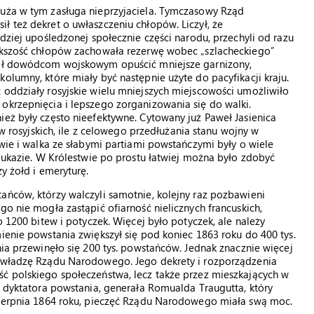
duża w tym zasługa nieprzyjaciela. Tymczasowy Rząd
ł też dekret o uwłaszczeniu chłopów. Liczył, że
rdziej upośledzonej społecznie części narodu, przechyli od razu
iększość chłopów zachowała rezerwę wobec „szlacheckiego”
azał dowódcom wojskowym opuścić mniejsze garnizony,
olumny, które miały być następnie użyte do pacyfikacji kraju.
 oddziały rosyjskie wielu mniejszych miejscowości umożliwiło
okrzepnięcia i lepszego zorganizowania się do walki.
ież były często nieefektywne. Cytowany już Paweł Jasienica
ów rosyjskich, ile z celowego przedłużania stanu wojny w
twie i walka ze słabymi partiami powstańczymi były o wiele
Kaukazie. W Królestwie po prostu łatwiej można było zdobyć
y żołd i emeryturę.
ańców, którzy walczyli samotnie, kolejny raz pozbawieni
go nie mogła zastąpić ofiarność nielicznych francuskich,
o 1200 bitew i potyczek. Więcej było potyczek, ale należy
ienie powstania zwiększył się pod koniec 1863 roku do 400 tys.
nia przewinęło się 200 tys. powstańców. Jednak znacznie więcej
j władzę Rządu Narodowego. Jego dekrety i rozporządzenia
ść polskiego społeczeństwa, lecz także przez mieszkających w
o dyktatora powstania, generała Romualda Traugutta, który
 sierpnia 1864 roku, pieczęć Rządu Narodowego miała swą moc.