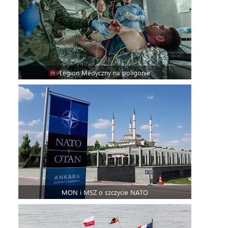
Legion Medyczny na poligonie
MON i MSZ o szczycie NATO