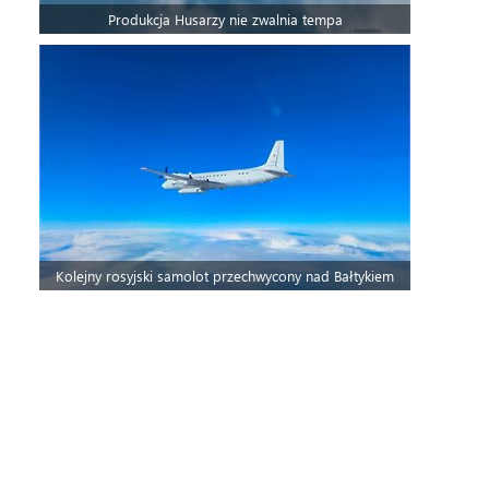
Produkcja Husarzy nie zwalnia tempa
Kolejny rosyjski samolot przechwycony nad Bałtykiem