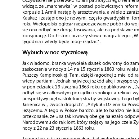
Oczywiście nie przerwało to ani patriotycznego fermentu
widząc, że „marchewka” w postaci połowicznych reform ni
korpusie 1 Armii nastąpiły aresztowania, a wiele z zara
Kaukaz i zastąpiono je nowymi, często gwardyjskimi fo
roku Wielopolski ogłosił niespodziewanie pobór do wojs
się ona odbyć nie drogą losowania, ale na podstawie imi
konspirację. Do historii przeszły słowa margrabiego: „W
tygodnia i wtedy będę mógł rządzić”.
Wybuch w noc styczniową
Jak wiadomo, branka wywołała skutek odwrotny do zami
zaskoczenia w nocy z 14 na 15 stycznia 1863 roku, wiel
Puszczy Kampinoskiej. Tam, dzięki łagodnej zimie, od r
wtedy partiami. Jednak najwięcej szkód akcji przysporz
w poniedziałek 19 stycznia 1863 roku opublikował w „D
odbył się w całkowitym porządku i spokoju, a rekruci wy
perspektywy piętnastoletniej służby wojskowej. Tego był
Jasienica w „Dwóch drogach”: „Artykuł »Dziennika Pow
leżącemu. A tego w Polsce bardzo, ale to bardzo nie lub
przekonanie, że »na tak krwawą obelgę należało odpow
Narodowemu do rąk lont, który stojący na jego czele Z
nocy z 22 na 23 stycznia 1863 roku.
Termin ten, jak już wspomniałem, był niefortunny, gdyż