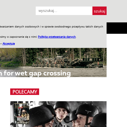
przetwarzaniem danych osobowych i w sprawie swobodnego przepływu takich danych
SH
SKLEP
Jednodniówki
Praca w WIW
simy o zapoznanie się z nimi:
Polityka przetwarzania danych
.
 –
Akceptuję
POLECAMY