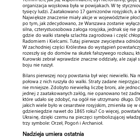
organizacja wojskowa była w powijakach. W tę stycznio
tysięcy ludzi. Zaatakowano 17 garnizonów rosyjskich, a
Największe znaczenie miały akcje w województwie pło
po tym, jak zdecydowano, że Warszawa zostanie wyłącz
silna, czterystuosobowa załoga rosyjska, jednak się nie
gdzie do walki stanęła szlachta zagrodowa i część chło
Radomiem i Kielcami. Tutaj pierwsze zwycięstwa odniósł
W zachodniej części Królestwa do wystąpień powstańcz
rozeszły się do domów na skutek fałszywego rozkazu, kt
Kurowski zebrał wprawdzie znaczne oddziały, ale zajął s
boju nie ruszył.
Bilans pierwszej nocy powstania był więc niewielki. Na m
połowa z nich ruszyła do walki. Straty zadane nieprzyjac
nie mniejsze. Zdobyto niewielką liczbę broni, ale jedno
jednej z zaatakowanych załóg, nie opanowano też żadn
które udało się zdobyć, na ogół nie utrzymano długo. D
jakich wiele było w cesarstwie rosyjskim, zmieniła się 
gdzieniegdzie nawet do 1865 roku? Co więcej, powstańcz
Ukrainę, dzięki czemu na pieczęci symbolizującej wła
trzy symbole: Orzeł, Pogoń i Archanioł.
Nadzieja umiera ostatnia