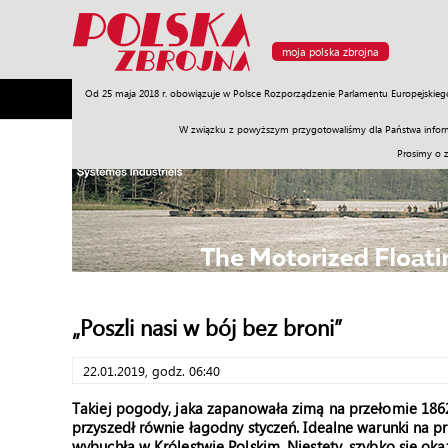
moja polska zbrojna
Od 25 maja 2018 r. obowiązuje w Polsce Rozporządzenie Parlamentu Europejskieg
Armia
Poligon
Sprzęt
Misje
Polityka
Prawo
W związku z powyższym przygotowaliśmy dla Państwa inform
Prosimy o 
„Poszli nasi w bój bez broni”
22.01.2019, godz. 06:40
Takiej pogody, jaka zapanowała zimą na przełomie 1862 i
przyszedł równie łagodny styczeń. Idealne warunki na p
wybuchła w Królestwie Polskim. Niestety, szybko się okaz