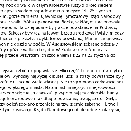
wą noc do walki w całym Królestwie ruszyło około siedem
 kolejnych siedem napadów miało miejsce 24 i 25 stycznia.
ckim, gdzie zamierzał ujawnić się Tymczasowy Rząd Narodowy
ona z walk. Próba opanowania Płocka, w którym stacjonowała
 powiodła. Bardziej udane były akcje powstańcze na Podlasiu,
pów. Sukcesy były też na lewym brzegu środkowej Wisły, między
 jeden z przyszłych dyktatorów powstania, Marian Langiewicz.
ych nie doszło w ogóle. W Augustowskiem zebrane oddziały
óry opóźnił walkę o trzy dni. W Krakowskiem Apolinary
ię przede wszystkim ich szkoleniem i z 22 na 23 stycznia do
iejscach zbiórek pojawiła się tylko część konspiratorów i tylko
ielowi wynosiły najwyżej kilkuset ludzi, a straty powstańcze były
cześnie utracono wiele własnej. Nie rozgromiono całkowicie ani
ego większego miasta. Natomiast mniejszych miejscowości,
laczego więc ta „ruchawka”, przypominająca chłopskie bunty,
w ogólnonarodowe i tak długie powstanie, trwające do 1864, a
y ogień zdołano przenieść na tzw. ziemie zabrane – Litwę i
dzę Tymczasowego Rządu Narodowego obok siebie znalazły się