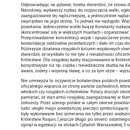
Odpowiadając na pytanie, trzeba stwierdzić, że znowu 
Narodowy, wydawszy rozkaz do rozpoczęcia walki, ogłosi
zaangażowanie tej najliczniejszej, a jednocześnie najba
zwycięstwo na jego stronę. To jednak nie nastąpiło. W
powstania. Jednocześnie wielki książę Konstanty rozk
skoncentrować siły w większych miastach i organizować k
Przeprowadzenie koncentracji wojsk i opuszczenie przez
konsolidację oddziałów powstańczych i dało im czas do 
Późniejsze działania rosyjskich kolumn wojskowych równ
stwierdził, że wynikało to nie tyle z nieudolności oficer
Królestwie. Dla rosyjskiej kadry stacjonowanie w Króles
korzystniejsze niż np. ciężka i niewdzięczna służba na 
awans, ordery i wojenną sławę, a co za tym idzie – wyższ
Nie umniejsza to oczywiście bohaterstwa polskich powst
oficjalnego wsparcia ze strony państw zachodnich, które
włoskich czy rosyjskich ochotników. Polacy stoczyli okoł
pamiętać, że stan armii rosyjskiej zaangażowanej w tłum
żołnierzy. Przez szeregi polskie w całym okresie powsta
ludzi uległo magii powstańczej pieczęci symbolizujące
były wykonywane bez szmerania nie tylko przez większo
Królestwie Rosjan. I jeszcze długo po śmierci ostatnieg
zginął w egzekucji na stokach Cytadeli Warszawskiej 5