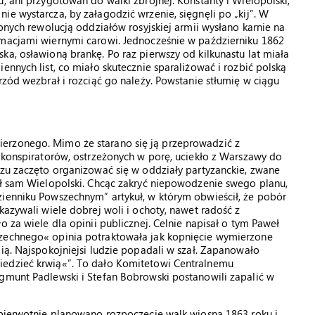
, ani przygotowań do walki zbrojnej. Konstanty i Wielopolski,
e wystarcza, by załagodzić wrzenie, sięgnęli po „kij”. W
żonych rewolucją oddziałów rosyjskiej armii wysłano karnie na
rmacjami wiernymi carowi. Jednocześnie w październiku 1862
ka, osławioną brankę. Po raz pierwszy od kilkunastu lat miała
ennych list, co miało skutecznie sparaliżować i rozbić polską
rzód wezbrał i rozciąć go należy. Powstanie stłumię w ciągu
erzonego. Mimo że starano się ją przeprowadzić z
u konspiratorów, ostrzeżonych w porę, uciekło z Warszawy do
azu zaczęto organizować się w oddziały partyzanckie, zwane
ył sam Wielopolski. Chcąc zakryć niepowodzenie swego planu,
zienniku Powszechnym” artykuł, w którym obwieścił, że pobór
kazywali wiele dobrej woli i ochoty, nawet radość z
o za wiele dla opinii publicznej. Celnie napisał o tym Paweł
szechnego« opinia potraktowała jak kopnięcie wymierzone
ią. Najspokojniejsi ludzie popadali w szał. Zapanowało
iedzieć krwią«”. To dało Komitetowi Centralnemu
ygmunt Padlewski i Stefan Bobrowski postanowili zapalić w
 pierwotnie planowano rozpoczęcie walk wiosną 1863 roku i