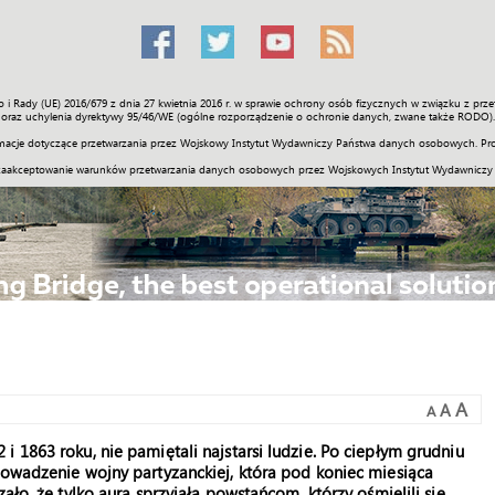
o i Rady (UE) 2016/679 z dnia 27 kwietnia 2016 r. w sprawie ochrony osób fizycznych w związku z 
Świat
Społeczność
Sport
Historia
Galerie
Wideo
ENGLI
oraz uchylenia dyrektywy 95/46/WE (ogólne rozporządzenie o ochronie danych, zwane także RODO).
acje dotyczące przetwarzania przez Wojskowy Instytut Wydawniczy Państwa danych osobowych. Pro
zaakceptowanie warunków przetwarzania danych osobowych przez Wojskowych Instytut Wydawniczy
A
A
A
 1863 roku, nie pamiętali najstarsi ludzie. Po ciepłym grudniu
rowadzenie wojny partyzanckiej, która pod koniec miesiąca
ało, że tylko aura sprzyjała powstańcom, którzy ośmielili się