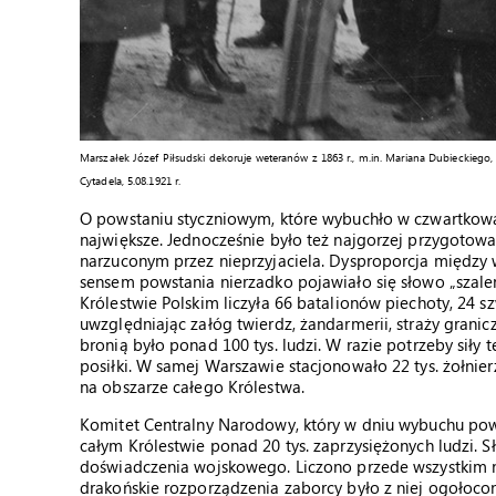
Marszałek Józef Piłsudski dekoruje weteranów z 1863 r., m.in. Mariana Dubieckieg
Cytadela, 5.08.1921 r.
O powstaniu styczniowym, które wybuchło w czwartkową n
największe. Jednocześnie było też najgorzej przygotow
narzuconym przez nieprzyjaciela. Dysproporcja między 
sensem powstania nierzadko pojawiało się słowo „szaleń
Królestwie Polskim liczyła 66 batalionów piechoty, 24 sz
uwzględniając załóg twierdz, żandarmerii, straży grani
bronią było ponad 100 tys. ludzi. W razie potrzeby siły
posiłki. W samej Warszawie stacjonowało 22 tys. żołnier
na obszarze całego Królestwa.
Komitet Centralny Narodowy, który w dniu wybuchu po
całym Królestwie ponad 20 tys. zaprzysiężonych ludzi. 
doświadczenia wojskowego. Liczono przede wszystkim n
drakońskie rozporządzenia zaborcy było z niej ogołoc