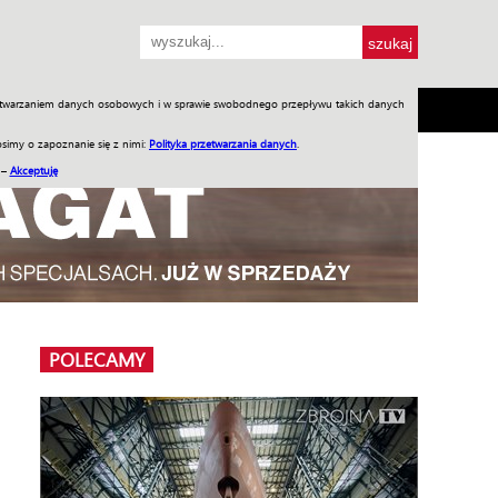
przetwarzaniem danych osobowych i w sprawie swobodnego przepływu takich danych
SH
SKLEP
Jednodniówki
Praca w WIW
simy o zapoznanie się z nimi:
Polityka przetwarzania danych
.
 –
Akceptuję
POLECAMY