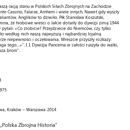
aszą racją stanu w Polskich Siłach Zbrojnych na Zachodzie
onte Cassino, Falaise, Arnhem i wiele innych. Nawet gdy wyszły
 aliantów. Anglików to dziwiło. Płk Stanisław Koszutski,
na, że hiobowe wieści o Jałcie dotarły do dywizji zimą 1944
 pytali: «Co zrobicie? Przejdziecie do Niemców, czy tylko
ło według nich naszą najwyższą i najbardziej lojalną
rze niepewności i oczekiwania. Wreszcie przyszły rozkazy:
a tego…»”. I 1 Dywizja Pancerna w całości ruszyła do walki,
za broni”.
8
1975
owa, Kraków – Warszawa 2014
 „Polska Zbrojna Historia”