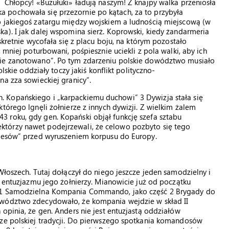
 Chłopcy! «Buzułuki» ładują naszym! Z knajpy walka przeniosła
racka pochowała się przezornie po kątach, za to przybyła
o jakiegoś zatargu między wojskiem a ludnością miejscową (w
a). I jak dalej wspomina sierż. Koprowski, kiedy żandarmeria
skretnie wycofała się z placu boju, na którym pozostało
 mniej poturbowani, pośpiesznie uciekli z pola walki, aby ich
nie zanotowano”. Po tym zdarzeniu polskie dowództwo musiało
lskie oddziały toczy jakiś konflikt polityczno-
na zza sowieckiej granicy”.
 Kopańskiego i „karpackiemu duchowi” 3 Dywizja stała się
tórego lgnęli żołnierze z innych dywizji. Z wielkim żalem
 roku, gdy gen. Kopański objął funkcję szefa sztabu
tórzy nawet podejrzewali, że celowo pozbyto się tego
mzesów” przed wyruszeniem korpusu do Europy.
Włoszech. Tutaj dołączył do niego jeszcze jeden samodzielny i
o entuzjazmu jego żołnierzy. Mianowicie już od początku
a 1 Samodzielna Kompania Commando, jako część 2 Brygady do
owództwo zdecydowało, że kompania wejdzie w skład II
opinia, że gen. Anders nie jest entuzjastą oddziałów
sze polskiej tradycji. Do pierwszego spotkania komandosów