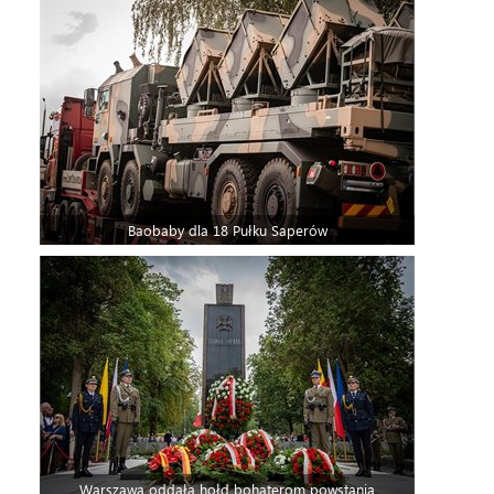
Baobaby dla 18 Pułku Saperów
Warszawa oddała hołd bohaterom powstania