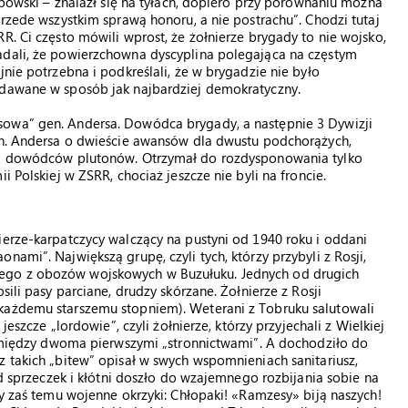
ybowski – znalazł się na tyłach, dopiero przy porównaniu można
przede wszystkim sprawą honoru, a nie postrachu”. Chodzi tutaj
R. Ci często mówili wprost, że żołnierze brygady to nie wojsko,
adali, że powierzchowna dyscyplina polegająca na częstym
jnie potrzebna i podkreślali, że w brygadzie nie było
ydawane w sposób jak najbardziej demokratyczny.
sowa” gen. Andersa. Dowódca brygady, a następnie 3 Dywizji
gen. Andersa o dwieście awansów dla dwustu podchorążych,
ami dowódców plutonów. Otrzymał do rozdysponowania tylko
i Polskiej w ZSRR, chociaż jeszcze nie byli na froncie.
ierze-karpatczycy walczący na pustyni od 1940 roku i oddani
ami”. Największą grupę, czyli tych, którzy przybyli z Rosji,
ego z obozów wojskowych w Buzułuku. Jednych od drugich
sili pasy parciane, drudzy skórzane. Żołnierze z Rosji
każdemu starszemu stopniem). Weterani z Tobruku salutowali
jeszcze „lordowie”, czyli żołnierze, którzy przyjechali z Wielkiej
ty między dwoma pierwszymi „stronnictwami”. A dochodziło do
z takich „bitew” opisał w swych wspomnieniach sanitariusz,
od sprzeczek i kłótni doszło do wzajemnego rozbijania sobie na
ły zaś temu wojenne okrzyki: Chłopaki! «Ramzesy» biją naszych!