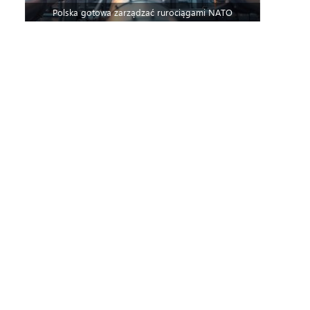
Polska gotowa zarządzać rurociągami NATO