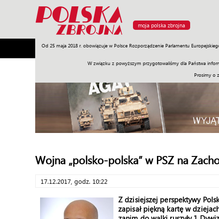
moja polska zbrojna
Od 25 maja 2018 r. obowiązuje w Polsce Rozporządzenie Parlamentu Europejskieg
Armia
Poligon
Sprzęt
Misje
Polityka
Prawo
W związku z powyższym przygotowaliśmy dla Państwa inform
Prosimy o 
Wojna „polsko-polska” w PSZ na Zachodz
17.12.2017, godz. 10:22
Z dzisiejszej perspektywy Polsk
zapisał piękną kartę w dziejach
zanim do walki ruszyły 1 Dywi