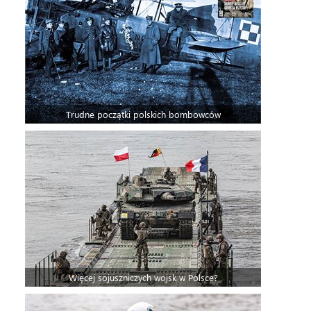
Trudne początki polskich bombowców
Więcej sojuszniczych wojsk w Polsce?