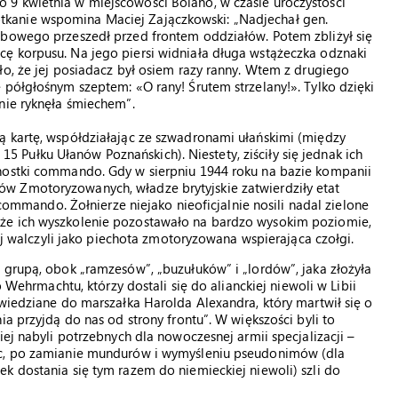
9 kwietnia w miejscowości Boiano, w czasie uroczystości
kanie wspomina Maciej Zajączkowski: „Nadjechał gen.
żbowego przeszedł przed frontem oddziałów. Potem zbliżył się
ę korpusu. Na jego piersi widniała długa wstążeczka odznaki
ło, że jej posiadacz był osiem razy ranny. Wtem z drugiego
 półgłośnym szeptem: «O rany! Śrutem strzelany!». Tylko dzięki
nie ryknęła śmiechem”.
ą kartę, współdziałając ze szwadronami ułańskimi (między
Pułku Ułanów Poznańskich). Niestety, ziściły się jednak ich
nostki commando. Gdy w sierpniu 1944 roku na bazie kompanii
w Zmotoryzowanych, władze brytyjskie zatwierdziły etat
 commando. Żołnierze niejako nieoficjalnie nosili nadal zielone
że ich wyszkolenie pozostawało na bardzo wysokim poziomie,
iej walczyli jako piechota zmotoryzowana wspierająca czołgi.
 grupą, obok „ramzesów”, „buzułuków” i „lordów”, jaka złożyła
o Wehrmachtu, którzy dostali się do alianckiej niewoli w Libii
owiedziane do marszałka Harolda Alexandra, który martwił się o
ia przyjdą do nas od strony frontu”. W większości byli to
iej nabyli potrzebnych dla nowoczesnej armii specjalizacji –
ęc, po zamianie mundurów i wymyśleniu pseudonimów (dla
k dostania się tym razem do niemieckiej niewoli) szli do