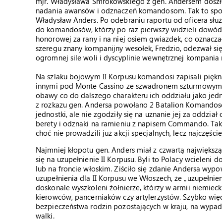
mjr. Władysława Smrokowskiego z gen. Andersem doszło 
nadania awansów i odznaczeń komandosom. Tak to spot
Władysław Anders. Po odebraniu raportu od oficera słu
do komandosów, którzy po raz pierwszy widzieli dowódc
honorowej za rany i na niej osiem gwiazdek, co oznacza
szeregu znany kompanijny wesołek, Fredzio, odezwał się
ogromnej sile woli i dyscyplinie wewnętrznej kompania 
Na szlaku bojowym II Korpusu komandosi zapisali piękn
innymi pod Monte Cassino ze szwadronem szturmowym 15 
obawy co do dalszego charakteru ich oddziału jako jed
z rozkazu gen. Andersa powołano 2 Batalion Komandosó
jednostki, ale nie zgodziły się na uznanie jej za oddział
berety i odznaki na ramieniu z napisem Commando. Tak
choć nie prowadzili już akcji specjalnych, lecz najczęśc
Najmniej kłopotu gen. Anders miał z czwartą największą
się na uzupełnienie II Korpusu. Byli to Polacy wcieleni d
lub na froncie włoskim. Ziściło się zdanie Andersa wyp
uzupełnienia dla II Korpusu we Włoszech, że „uzupełnien
doskonale wyszkoleni żołnierze, którzy w armii niemieck
kierowców, pancerniaków czy artylerzystów. Szybko wi
bezpieczeństwa rodzin pozostających w kraju, na wypade
walki.