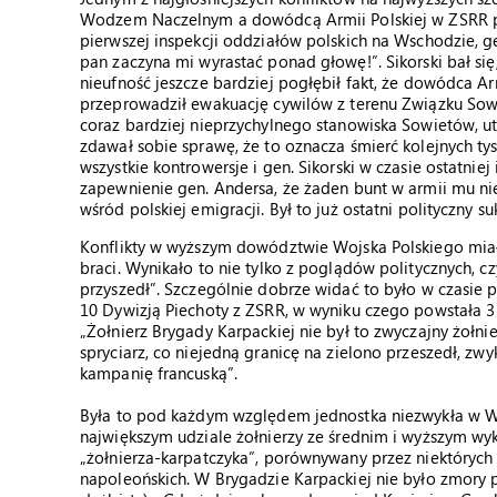
Wodzem Naczelnym a dowódcą Armii Polskiej w ZSRR po 
pierwszej inspekcji oddziałów polskich na Wschodzie, g
pan zaczyna mi wyrastać ponad głowę!”. Sikorski bał się
nieufność jeszcze bardziej pogłębił fakt, że dowódca
przeprowadził ewakuację cywilów z terenu Związku Sowie
coraz bardziej nieprzychylnego stanowiska Sowietów, u
zdawał sobie sprawę, że to oznacza śmierć kolejnych tys
wszystkie kontrowersje i gen. Sikorski w czasie ostatniej
zapewnienie gen. Andersa, że żaden bunt w armii mu nie
wśród polskiej emigracji. Był to już ostatni polityczny
Konflikty w wyższym dowództwie Wojska Polskiego miały
braci. Wynikało to nie tylko z poglądów politycznych, cz
przyszedł”. Szczególnie dobrze widać to było w czasie 
10 Dywizją Piechoty z ZSRR, w wyniku czego powstała 3 
„Żołnierz Brygady Karpackiej nie był to zwyczajny żołni
spryciarz, co niejedną granicę na zielono przeszedł, zwy
kampanię francuską”.
Była to pod każdym względem jednostka niezwykła w W
największym udziale żołnierzy ze średnim i wyższym wyk
„żołnierza-karpatczyka”, porównywany przez niektórych
napoleońskich. W Brygadzie Karpackiej nie było zmory