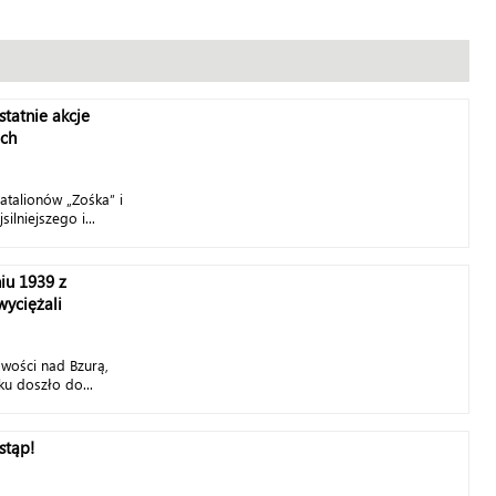
statnie akcje
ch
atalionów „Zośka” i
silniejszego i...
iu 1939 z
wyciężali
wości nad Bzurą,
u doszło do...
stąp!