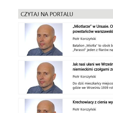
CZYTAJ NA PORTALU
„Miotlarze” w Ursusie. O
powstańców warszawski
Piotr Korczyński
Batalion „Miotła” to obok b
„Parasol” jeden z filarów naj
Jak nasi ułani we Wrześn
niemieckimi czołgami z
Piotr Korczyński
Do dziś mieszkańcy miejsco
gdzie we Wrześniu 1939 rok
Krechowiacy z cienia wy
Piotr Korczyński