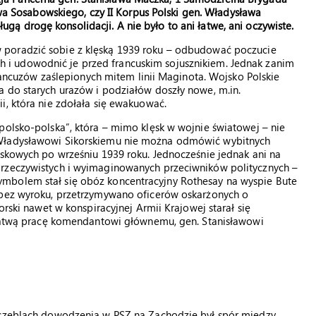
a Sosabowskiego, czy II Korpus Polski gen. Władysława
ugą drogę konsolidacji. A nie było to ani łatwe, ani oczywiste.
rw poradzić sobie z klęską 1939 roku – odbudować poczucie
h i udowodnić je przed francuskim sojusznikiem. Jednak zanim
 Francuzów zaślepionych mitem linii Maginota. Wojsko Polskie
a do starych urazów i podziałów doszły nowe, m.in.
i, która nie zdołała się ewakuować.
polsko-polska”, która – mimo klęsk w wojnie światowej – nie
 Władysławowi Sikorskiemu nie można odmówić wybitnych
jskowych po wrześniu 1939 roku. Jednocześnie jednak ani na
 rzeczywistych i wyimaginowanych przeciwników politycznych –
mbolem stał się obóz koncentracyjny Rothesay na wyspie Bute
 bez wyroku, przetrzymywano oficerów oskarżonych o
orski nawet w konspiracyjnej Armii Krajowej starał się
iełatwą pracę komendantowi głównemu, gen. Stanisławowi
szczeblach dowodzenia w PSZ na Zachodzie był spór między