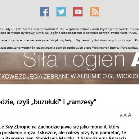
o i Rady (UE) 2016/679 z dnia 27 kwietnia 2016 r. w sprawie ochrony osób fizycznych w związku z 
Świat
Społeczność
Sport
Historia
Galerie
Wideo
ENGLI
oraz uchylenia dyrektywy 95/46/WE (ogólne rozporządzenie o ochronie danych, zwane także RODO).
acje dotyczące przetwarzania przez Wojskowy Instytut Wydawniczy Państwa danych osobowych. Pro
zaakceptowanie warunków przetwarzania danych osobowych przez Wojskowych Instytut Wydawniczy
ie, czyli „buzułuki” i „ramzesy”
A
A
A
ie Siły Zbrojne na Zachodzie jawią się jako monolit, który
 polskiego oręża. I słusznie, ale należy przy tym pamiętać, że
zja Pancerna gen. Stanisława Maczka, 1 Samodzielna Brygada