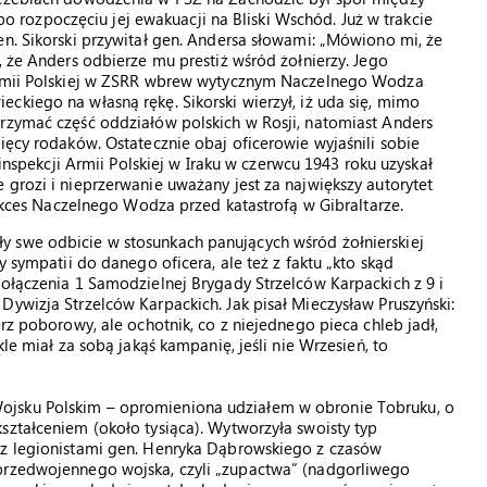
rozpoczęciu jej ewakuacji na Bliski Wschód. Już w trakcie
en. Sikorski przywitał gen. Andersa słowami: „Mówiono mi, że
, że Anders odbierze mu prestiż wśród żołnierzy. Jego
 Armii Polskiej w ZSRR wbrew wytycznym Naczelnego Wodza
ckiego na własną rękę. Sikorski wierzył, iż uda się, mimo
trzymać część oddziałów polskich w Rosji, natomiast Anders
ięcy rodaków. Ostatecznie obaj oficerowie wyjaśnili sobie
 inspekcji Armii Polskiej w Iraku w czerwcu 1943 roku uzyskał
 grozi i nieprzerwanie uważany jest za największy autorytet
 sukces Naczelnego Wodza przed katastrofą w Gibraltarze.
 swe odbicie w stosunkach panujących wśród żołnierskiej
y sympatii do danego oficera, ale też z faktu „kto skąd
połączenia 1 Samodzielnej Brygady Strzelców Karpackich z 9 i
Dywizja Strzelców Karpackich. Jak pisał Mieczysław Pruszyński:
erz poborowy, ale ochotnik, co z niejednego pieca chleb jadł,
kle miał za sobą jakąś kampanię, jeśli nie Wrzesień, to
ojsku Polskim – opromieniona udziałem w obronie Tobruku, o
ształceniem (około tysiąca). Wytworzyła swoisty typ
 z legionistami gen. Henryka Dąbrowskiego z czasów
 przedwojennego wojska, czyli „zupactwa” (nadgorliwego