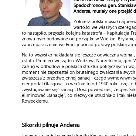
Spadochronowa gen. Stanisław
Andersa, musiały one przejść dł
Żołnierz polski musiał najpie
wartości we własnych szeregac
to nastąpiło, przyszła kolejna katastrofa – kapitulacja
znowu było budowane od początku w Wielkiej Brytanii, 
zaprzepaszczenie we Francji ponad połowy polskiej armi
Na to wszystko nakładała się jeszcze odwieczna wojna „
ustała. Premierowi rządu i Wodzowi Naczelnemu, gen.
zasług w odbudowie polskich struktur politycznych i wo
moment nie zaprzestał on brutalnego zwalczania swych
zwłaszcza z przedwojennej sanacji, czego wymownym sy
nieopodal Glasgow. To właśnie tu od 1940 roku, często
„wysługiwanie się” sanacji. Dość powiedzieć, że gen. Sik
eliminować „sanację”, co niezwykle utrudniało i tak n
Roweckiemu.
Sikorski pilnuje Andersa
Jednym z najgłośniejszych konfliktów na najwyższych 