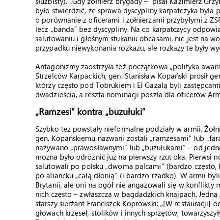
służbisty). „Gdy żołnierz brygady – pisał Kazimierz Grz
było stwierdzić, że sprawa dyscypliny karpatczyka była 
o porównanie z oficerami i żołnierzami przybyłymi z ZSR
lecz „banda” bez dyscypliny. Na co karpatczycy odpowi
salutowaniu i głośnym stukaniu obcasami, nie jest na wo
przypadku niewykonania rozkazu, ale rozkazy te były w
Antagonizmy zaostrzyła też początkowa „polityka awan
Strzelców Karpackich, gen. Stanisław Kopański prosił 
którzy często pod Tobrukiem i El Gazalą byli zastępc
dwadzieścia, a reszta nominacji poszła dla oficerów Armi
„Ramzesi” kontra „buzułuki”
Szybko też powstały nieformalne podziały w armii. Żołn
gen. Kopańskiemu nazwani zostali „ramzesami” lub „faraon
nazywano „prawosławnymi” lub „buzułukami” – od jedn
można było odróżnić już na pierwszy rzut oka. Pierwsi no
salutowali po polsku „dwoma palcami” (bardzo często, 
po aliancku „całą dłonią” (i bardzo rzadko). W armii byli 
Brytanii, ale oni na ogół nie angażowali się w konflik
nich często – zwłaszcza w bagdadzkich knajpach. Jedną 
starszy sierżant Franciszek Koprowski: „[W restauracji] 
głowach krzeseł, stolików i innych sprzętów, towarzyszy