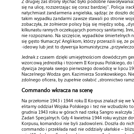
Z drugiej zaś strony słychać było podobne nawoływania:
się na ulicę, rozszerzając się coraz bardziej”. Policja i
natychmiast żandarmeria angielska, sądząc że doszło d
takim wypadku żandarmi zawsze stawali po stronie wojsk
zobaczyła, że żołnierze polscy biją się między sobą, „dy
kilkunastu rannych oczekujących pomocy sanitarnej. Inni,
nie rozpoznano. Na szczęście, wypadków śmiertelnych 
się gęsto tłumaczyć Anglikom, którzy przerazili się, że po
-ideowy lub jest to dywersja komunistyczna „przywleczo
Jednak z czasem dzięki umiejętnościom dowódczym gen.
wzorcową jednostką i trzonem II Korpusu Polskiego, do k
dywizja żegnała swego pierwszego dowódcę w lipcu 1943
Naczelnego Wodza gen. Kazimierza Sosnkowskiego. Niek
zdolnego oficera, by zupełnie osłabić „stronnictwo ra
Commando wkracza na scenę
Na przełomie 1943 i 1944 roku II Korpus znalazł się we 
elitarny oddział Wojska Polskiego i też nie wzbudziło t
grudnia 1943 roku w górach nad rzeką Sangro walczył
Zadań Specjalnych. Gdy 4 kwietnia 1944 roku wyższe d
Korpusu, komandosi nie byli zadowoleni. Doszła do nich 
commando i przekłada nad nie oddziały ułańskie – bliż