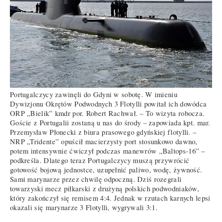
Portugalczycy zawinęli do Gdyni w sobotę. W imieniu
Dywizjonu Okrętów Podwodnych 3 Flotylli powitał ich dowódca
ORP „Bielik” kmdr por. Robert Rachwał. – To wizyta robocza.
Goście z Portugalii zostaną u nas do środy – zapowiada kpt. mar.
Przemysław Płonecki z biura prasowego gdyńskiej flotylli. –
NRP „Tridente” opuścił macierzysty port stosunkowo dawno,
potem intensywnie ćwiczył podczas manewrów „Baltops-16” –
podkreśla. Dlatego teraz Portugalczycy muszą przywrócić
gotowość bojową jednostce, uzupełnić paliwo, wodę, żywność.
Sami marynarze przez chwilę odpoczną. Dziś rozegrali
towarzyski mecz piłkarski z drużyną polskich podwodniaków,
który zakończył się remisem 4:4. Jednak w rzutach karnych lepsi
okazali się marynarze 3 Flotylli, wygrywali 3:1.