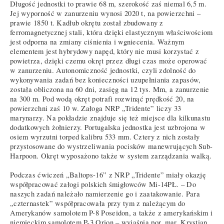
Długość jednostki to prawie 68 m, szerokość zaś niemal 6,5 m.
Jej wyporność w zanurzeniu wynosi 2020 t, na powierzchni –
prawie 1850 t. Kadłub okrętu został zbudowany z
ferromagnetycznej stali, która dzięki elastycznym właściwościom
jest odporna na zmiany ciśnienia i wgniecenia. Ważnym
elementem jest hybrydowy napęd, który nie musi korzystać z
powietrza, dzięki czemu okręt przez długi czas może operować
w zanurzeniu. Autonomiczność jednostki, czyli zdolność do
wykonywania zadań bez konieczności uzupełniania zapasów,
została obliczona na 60 dni, zasięg na 12 tys. Mm, a zanurzenie
na 300 m. Pod wodą okręt potrafi rozwinąć prędkość 20, na
powierzchni zaś 10 w. Załoga NRP „Tridente” liczy 33
marynarzy. Na pokładzie znajduje się też miejsce dla kilkunastu
dodatkowych żołnierzy. Portugalska jednostka jest uzbrojona w
osiem wyrzutni torped kalibru 533 mm. Cztery z nich zostały
przystosowane do wystrzeliwania pocisków manewrujących Sub-
Harpoon. Okręt wyposażono także w system zarządzania walką.
Podczas ćwiczeń „Baltops-16” z NRP „Tridente” miały okazję
współpracować załogi polskich śmigłowców Mi-14PŁ. – Do
naszych zadań należało namierzenie go i zaatakowanie. Para
„czternastek” współpracowała przy tym z należącym do
Amerykanów samolotem P-8 Poseidon, a także z amerykańskim i
niemieckim samolotem P-3 Orion – wyjaśnia por. mar. Krystian