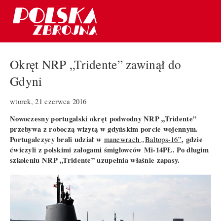
Okręt NRP „Tridente” zawinął do
Gdyni
wtorek, 21 czerwca 2016
Nowoczesny portugalski okręt podwodny NRP „Tridente”
przebywa z roboczą wizytą w gdyńskim porcie wojennym.
Portugalczycy brali udział w
, gdzie
manewrach „Baltops-16”
ćwiczyli z polskimi załogami śmigłowców Mi-14PŁ. Po długim
szkoleniu NRP „Tridente” uzupełnia właśnie zapasy.