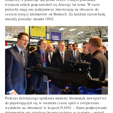
trzynastu takich grup narodził się dziesięć lat temu. W razie
potrzeby mają one podejmować interwencję na obszarze do
sześciu tysięcy kilometrów od Brukseli. Za każdym razem będą
musiały posiadać mandat ONZ.
Podczas dzisiejszego spotkania minister Siemoniak nawiązał też
do pojawiających się w ostatnim czasie apeli o zwiększenie
wydatków na obronność w krajach NATO. – Samo podpisywanie
dokumentów nie zwiększy bezpieczeństwa w regionie – mówił.