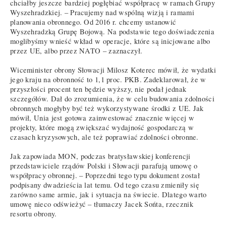
chciałby jeszcze bardziej pogłębiać współpracę w ramach Grupy
Wyszehradzkiej. – Pracujemy nad wspólną wizją i ramami
planowania obronnego. Od 2016 r. chcemy ustanowić
Wyszehradzką Grupę Bojową. Na podstawie tego doświadczenia
moglibyśmy wnieść wkład w operacje, które są inicjowane albo
przez UE, albo przez NATO – zaznaczył.
Wiceminister obrony Słowacji Milosz Koterec mówił, że wydatki
jego kraju na obronność to 1,1 proc. PKB. Zadeklarował, że w
przyszłości procent ten będzie wyższy, nie podał jednak
szczegółów. Dał do zrozumienia, że w celu budowania zdolności
obronnych mogłyby być też wykorzystywane środki z UE. Jak
mówił, Unia jest gotowa zainwestować znacznie więcej w
projekty, które mogą zwiększać wydajność gospodarczą w
czasach kryzysowych, ale też poprawiać zdolności obronne.
Jak zapowiada MON, podczas bratysławskiej konferencji
przedstawiciele rządów Polski i Słowacji parafują umowę o
współpracy obronnej. – Poprzedni tego typu dokument został
podpisany dwadzieścia lat temu. Od tego czasu zmieniły się
zarówno same armie, jak i sytuacja na świecie. Dlatego warto
umowę nieco odświeżyć – tłumaczy Jacek Sońta, rzecznik
resortu obrony.