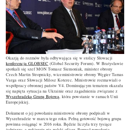
Okazją do rozmów była odbywająca się w stolicy Słowacji
konferencja GLOBSEC
(Global Security Forum). W Bratysławie
spotkali się szef MON Tomasz Siemoniak, minister obrony
Czech Martin Stropnicky, wiceministrowie obrony Węgier Tamas
Varga oraz Słowacji Milosz Koterec. Ministrowie rozmawiali o
współpracy obronnej państw V4. Dominującym tematem okazała
się napięta sytuacja na Ukrainie oraz zagadnienia związane z
Wyszehradzką Grupą Bojową
, która powstanie w ramach Unii
Europejskiej.
Dokument o jej powołaniu ministrowie obrony podpisali w
Wyszehradzie w marcu tego roku. Pełną gotowość bojową grupa
powinna osiągnąć w 2016 roku. Będzie liczyła trzy tysiące
żołnierzy, a pokieruje nią polski oficer. Pomysł powołania