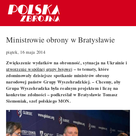
Ministrowie obrony w Bratysławie
piątek, 16 maja 2014
Zwiększenie wydatków na obronność, sytuacja na Ukrainie i
– to tematy, które
utworzenie wspólnej grupy bojowej
zdominowały dzisiejsze spotkanie ministrów obrony
narodowej państw Grupy Wyszehradzkiej. – Chcemy, aby
Grupa Wyszehradzka była realnym projektem i liczę na
konkretne zdolności – podkreślał w Bratysławie Tomasz
Siemoniak, szef polskiego MON.