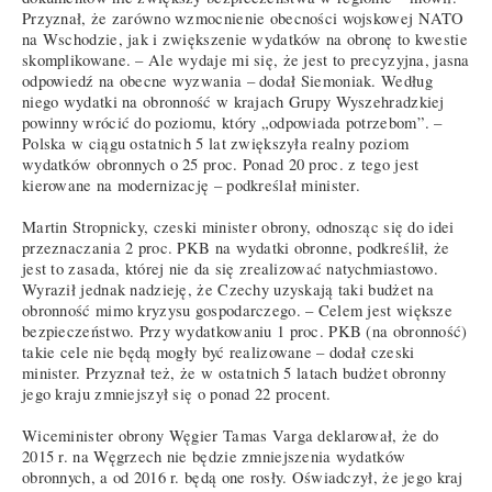
Przyznał, że zarówno wzmocnienie obecności wojskowej NATO
na Wschodzie, jak i zwiększenie wydatków na obronę to kwestie
skomplikowane. – Ale wydaje mi się, że jest to precyzyjna, jasna
odpowiedź na obecne wyzwania – dodał Siemoniak. Według
niego wydatki na obronność w krajach Grupy Wyszehradzkiej
powinny wrócić do poziomu, który „odpowiada potrzebom”. –
Polska w ciągu ostatnich 5 lat zwiększyła realny poziom
wydatków obronnych o 25 proc. Ponad 20 proc. z tego jest
kierowane na modernizację – podkreślał minister.
Martin Stropnicky, czeski minister obrony, odnosząc się do idei
przeznaczania 2 proc. PKB na wydatki obronne, podkreślił, że
jest to zasada, której nie da się zrealizować natychmiastowo.
Wyraził jednak nadzieję, że Czechy uzyskają taki budżet na
obronność mimo kryzysu gospodarczego. – Celem jest większe
bezpieczeństwo. Przy wydatkowaniu 1 proc. PKB (na obronność)
takie cele nie będą mogły być realizowane – dodał czeski
minister. Przyznał też, że w ostatnich 5 latach budżet obronny
jego kraju zmniejszył się o ponad 22 procent.
Wiceminister obrony Węgier Tamas Varga deklarował, że do
2015 r. na Węgrzech nie będzie zmniejszenia wydatków
obronnych, a od 2016 r. będą one rosły. Oświadczył, że jego kraj