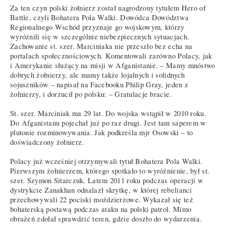
Za ten czyn polski żołnierz został nagrodzony tytułem Hero of
Battle, czyli Bohatera Pola Walki. Dowódca Dowództwa
Regionalnego Wschód przyznaje go wojskowym, którzy
wyróżnili się w szczególnie niebezpiecznych sytuacjach.
Zachowanie st. szer. Marciniaka nie przeszło bez echa na
portalach społecznościowych. Komentowali zarówno Polacy, jak
i Amerykanie służący na misji w Afganistanie. – Mamy mnóstwo
dobrych żołnierzy, ale mamy także lojalnych i solidnych
sojuszników – napisał na Facebooku Philip Gray, jeden z
żołnierzy, i dorzucił po polsku: – Gratulacje bracie.
St. szer. Marciniak ma 29 lat. Do wojska wstąpił w 2010 roku.
Do Afganistanu pojechał już po raz drugi. Jest tam saperem w
plutonie rozminowywania. Jak podkreśla mjr Osowski – to
doświadczony żołnierz.
Polacy już wcześniej otrzymywali tytuł Bohatera Pola Walki.
Pierwszym żołnierzem, którego spotkało to wyróżnienie, był st.
szer. Szymon Sitarczuk. Latem 2011 roku podczas operacji w
dystrykcie Zanakhan odnalazł skrytkę, w której rebelianci
przechowywali 22 pociski moździerzowe. Wykazał się też
bohaterską postawą podczas ataku na polski patrol. Mimo
obrażeń zdołał sprawdzić teren, gdzie doszło do wydarzenia.