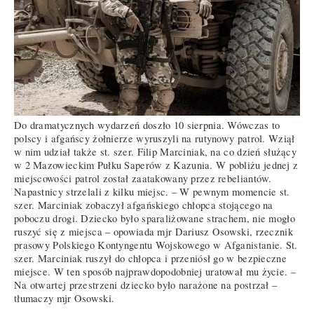
Do dramatycznych wydarzeń doszło 10 sierpnia. Wówczas to
polscy i afgańscy żołnierze wyruszyli na rutynowy patrol. Wziął
w nim udział także st. szer. Filip Marciniak, na co dzień służący
w 2 Mazowieckim Pułku Saperów z Kazunia. W pobliżu jednej z
miejscowości patrol został zaatakowany przez rebeliantów.
Napastnicy strzelali z kilku miejsc. – W pewnym momencie st.
szer. Marciniak zobaczył afgańskiego chłopca stojącego na
poboczu drogi. Dziecko było sparaliżowane strachem, nie mogło
ruszyć się z miejsca – opowiada mjr Dariusz Osowski, rzecznik
prasowy Polskiego Kontyngentu Wojskowego w Afganistanie. St.
szer. Marciniak ruszył do chłopca i przeniósł go w bezpieczne
miejsce. W ten sposób najprawdopodobniej uratował mu życie. –
Na otwartej przestrzeni dziecko było narażone na postrzał –
tłumaczy mjr Osowski.