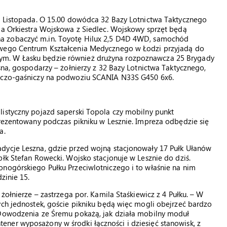
11 Listopada. O 15.00 dowódca 32 Bazy Lotnictwa Taktycznego
da Orkiestra Wojskowa z Siedlec. Wojskowy sprzęt będą
na zobaczyć m.in. Toyotę Hilux 2,5 D4D 4WD, samochód
owego Centrum Kształcenia Medycznego w Łodzi przyjadą do
ym. W Łasku będzie również drużyna rozpoznawcza 25 Brygady
sna, gospodarzy – żołnierzy z 32 Bazy Lotnictwa Taktycznego,
niczo-gaśniczy na podwoziu SCANIA N33S G450 6x6.
listyczny pojazd saperski Topola czy mobilny punkt
prezentowany podczas pikniku w Lesznie. Impreza odbędzie się
a.
dycje Leszna, gdzie przed wojną stacjonowały 17 Pułk Ułanów
łk Stefan Rowecki. Wojsko stacjonuje w Lesznie do dziś.
onogórskiego Pułku Przeciwlotniczego i to właśnie na nim
zinie 15.
żołnierze – zastrzega por. Kamila Staśkiewicz z 4 Pułku. – W
ych jednostek, goście pikniku będą więc mogli obejrzeć bardzo
 Dowodzenia ze Śremu pokażą, jak działa mobilny moduł
ner wyposażony w środki łączności i dziesięć stanowisk, z