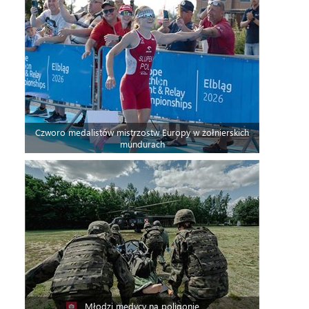
Czworo medalistów mistrzostw Europy w żołnierskich
mundurach
Młodzi medycy na poligonie