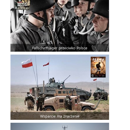
Fallschirmjäger przeciwko Polsce
Wsparcie ma znaczenie