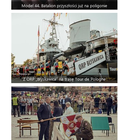
Model 44. Batalion przyszłości już na poligonie
Z ORP „Błyskawica” na trasę Tour de Pologne