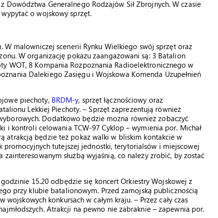
z z Dowództwa Generalnego Rodzajów Sił Zbrojnych. W czasie
 wypytać o wojskowy sprzęt.
u. W malowniczej scenerii Rynku Wielkiego swój sprzęt oraz
izonu. W organizację pokazu zaangażowani są: 3 Batalion
hoty WOT, 8 Kompania Rozpoznania Radioelektronicznego w
poznania Dalekiego Zasięgu i Wojskowa Komenda Uzupełnień
ojowe piechoty,
BRDM-y
, sprzęt łącznościowy oraz
atalionu Lekkiej Piechoty. – Sprzęt zaprezentują również
 wyborowych. Dodatkowo będzie można również zobaczyć
ki i kontroli celowania TCW-97 Cyklop – wymienia por. Michał
atrakcją będzie też pokaz walki w bliskim kontakcie w
k promocyjnych tutejszej jednostki, terytorialsów i miejscowej
 zainteresowanym służbą wyjaśnią, co należy zrobić, by zostać
O godzinie 15.20 odbędzie się koncert Orkiestry Wojskowej z
cego przy klubie batalionowym. Przed zamojską publicznością
– w wojskowych konkursach w całym kraju. – Przez cały czas
najmłodszych. Atrakcji na pewno nie zabraknie – zapewnia por.