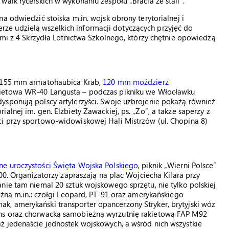
alk rycerskich w wykonaniu zespołu „Bracia ze stali”.
a odwiedzić stoiska m.in. wojsk obrony terytorialnej i
e udzielą wszelkich informacji dotyczących przyjęć do
ami z 4 Skrzydła Lotnictwa Szkolnego, którzy chętnie opowiedzą
, 155 mm armatohaubica Krab,
120 mm moździerz
kietowa WR-40 Langusta – podczas pikniku we Włocławku
ysponują polscy artylerzyści. Swoje uzbrojenie pokażą również
alnej im. gen. Elżbiety Zawackiej, ps. „Zo”, a także saperzy z
i przy sportowo-widowiskowej Hali Mistrzów (ul. Chopina 8)
ne uroczystości Święta Wojska Polskiego
, piknik „Wierni Polsce”
.00. Organizatorzy zapraszają na plac Wojciecha Kilara przy
nie tam niemal 20 sztuk wojskowego sprzętu, nie tylko polskiej
ożna m.in.: czołgi Leopard, PT-91 oraz amerykańskiego
, amerykański transporter opancerzony Stryker, brytyjski wóz
ns oraz chorwacką samobieżną wyrzutnię rakietową FAP M92
ż jedenaście jednostek wojskowych, a wśród nich wszystkie