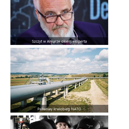
Szczyt w Ankarze okiem eksperta
Paliwowy krwiobieg NATO