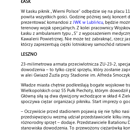
ŁASK
W Łasku piknik „Wierni Polsce” odbędzie się na placu 
powita wszystkich gości. Godzinę później swój koncert 
prezentować komandosi z
JWK w Lublińcu
, będzie moż
terenowy wojsk specjalnych. Z kolei pracownicy Wojsk
Łasku z ambulansem typu „S” z wyposażeniem medyczn
Kawalerii Powietrznej. Nie może też zabraknąć, rzecz ja
którzy zaprezentują ciężki lotniskowy samochód ratow
LESZNO
23-milimetrowa armata przeciwlotnicza ZU-23-2, specja
dowodzenia – to tylko część sprzętu, który zostanie za
w alei Gwiazd Żużla przy Stadionie im. Alfreda Smoczyk
Władze miasta chętnie podkreślają bogate wojskowe tra
Wielkopolskich oraz 55 Pułk Piechoty, którym dowodził p
Główną siłą są dwa dywizjony wchodzące w skład 4 Ziel
spoczywa ciężar organizacji pikniku. Start imprezy o god
– Oczywiście przed stadionem pojawią się nie tylko nasi 
przedsięwzięciu wezmą udział przedstawiciele kilku inn
różnorodny sprzęt – dodaje. Przedstawiciele Batalionu
stanowiska dowodzenia. To przewożony ciężarówką konte