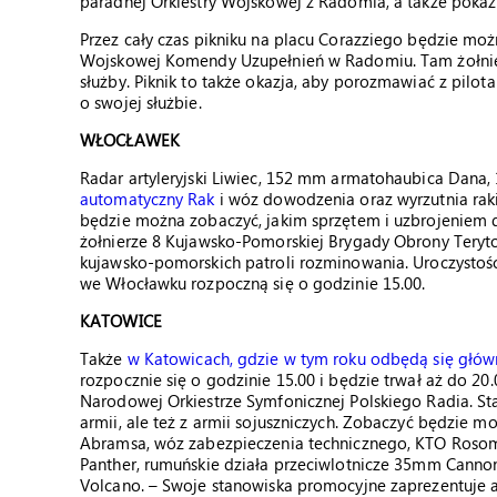
paradnej Orkiestry Wojskowej z Radomia, a także pokaz w
Przez cały czas pikniku na placu Corazziego będzie możn
Wojskowej Komendy Uzupełnień w Radomiu. Tam żołnierz
służby. Piknik to także okazja, aby porozmawiać z pilot
o swojej służbie.
WŁOCŁAWEK
Radar artyleryjski Liwiec, 152 mm armatohaubica Dana
automatyczny Rak
i wóz dowodzenia oraz wyrzutnia ra
będzie można zobaczyć, jakim sprzętem i uzbrojeniem d
żołnierze 8 Kujawsko-Pomorskiej Brygady Obrony Terytori
kujawsko-pomorskich patroli rozminowania. Uroczystośc
we Włocławku rozpoczną się o godzinie 15.00.
KATOWICE
Także
w Katowicach, gdzie w tym roku odbędą się głów
rozpocznie się o godzinie 15.00 i będzie trwał aż do 20
Narodowej Orkiestrze Symfonicznej Polskiego Radia. Sta
armii, ale też z armii sojuszniczych. Zobaczyć będzie m
Abramsa, wóz zabezpieczenia technicznego, KTO Rosomak
Panther, rumuńskie działa przeciwlotnicze 35mm Canno
Volcano. – Swoje stanowiska promocyjne zaprezentuje a