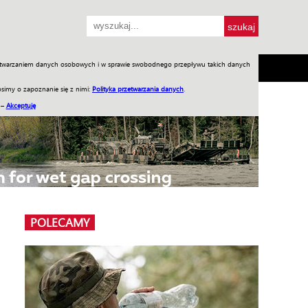
przetwarzaniem danych osobowych i w sprawie swobodnego przepływu takich danych
SH
SKLEP
Jednodniówki
Praca w WIW
simy o zapoznanie się z nimi:
Polityka przetwarzania danych
.
 –
Akceptuję
POLECAMY