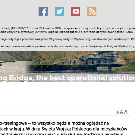
o i Rady (UE) 2016/679 z dnia 27 kwietnia 2016 r. w sprawie ochrony osób fizycznych w związku z 
Świat
Społeczność
Sport
Historia
Galerie
Wideo
ENGLI
oraz uchylenia dyrektywy 95/46/WE (ogólne rozporządzenie o ochronie danych, zwane także RODO).
acje dotyczące przetwarzania przez Wojskowy Instytut Wydawniczy Państwa danych osobowych. Pro
zaakceptowanie warunków przetwarzania danych osobowych przez Wojskowych Instytut Wydawniczy
A
A
A
no-treningowe – to wszystko będzie można oglądać na
stach w kraju. W dniu Święta Wojska Polskiego dla mieszkańców
kać żołnierzy i porozmawiać o ich służbie. Bądźcie z wojskiem