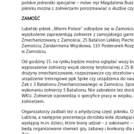
polskie jednostki specjalne – mówi mjr Magdalena Bus
pikniku można z żołnierzami porozmawiać o służbie czy
ZAMOŚĆ
Lubelski piknik „Wierni Polsce” odbędzie się w Zamości
wyszkolenie zaprezentują żołnierze z zamojskiego garn
Zmechanizowany z Zamościa, 25 Batalion Lekkiej Piec
Zamościu, Żandarmeria Wojskowa, 110 Posterunek Roz
w Zamościu.
Od godziny 15. na rynku będzie można oglądać wozy b
wyposażenie żołnierzy wojsk obrony terytorialnej z 25 B
drużyny zmechanizowane, rozpoznawcze czy strzelców
urządzenie treningowe ppk Spike czy urządzenia do nau
Żak z 3 Batalionu Zmechanizowanego w Zamościu. Sporą 
wykonaniu żołnierzy 3 Batalionu. Nie zabraknie też stois
WKU. Żołnierze opowiedzą o specyfice pracy w wojsku, a
żołnierzem.
Organizatorzy zadbali też o artystyczną część pikniku. 
Lublina, a następnie prezentacja dorobku koła działają
wystąpią m.in. dzieci, które biorą udział – z sukcesami 
będą organizowane również gry, zabawy i konkursy dla 