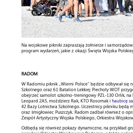
Na wojskowe pikniki zapraszają żołnierze i samorządow
program wydarzeń, jakie z okazji Święta Wojska Polskie
RADOM
W Radomiu piknik „Wierni Polsce” będzie odbywał się n
Szkolnego oraz 61 Batalion Lekkiej Piechoty WOT przyg
obejrzeć samolot szkolno-treningowy PZL-130 Orlik, na 
Leopard 2A5, moździerz Rak, KTO Rosomak i
haubicę s
42 Bazy Lotnictwa Szkolnego. Uczestnicy pikniku będą m
oraz śmigłowiec Puszczyk. Radom zadbał również o opra
Zespół Artystyczny Wojska Polskiego, Orkiestra Wojskowa
Odbędą się również pokazy dynamiczne, na przykład gru