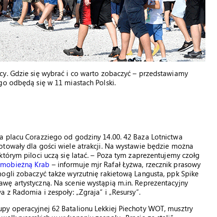
cy. Gdzie się wybrać i co warto zobaczyć – przedstawiamy
go odbędą się w 11 miastach Polski.
a placu Corazziego od godziny 14.00. 42 Baza Lotnictwa
otowały dla gości wiele atrakcji. Na wystawie będzie można
którym piloci uczą się latać. – Poza tym zaprezentujemy czołg
amobieżną Krab
– informuje mjr Rafał Łyżwa, rzecznik prasowy
ogli zobaczyć także wyrzutnię rakietową Langusta, ppk Spike
wę artystyczną. Na scenie wystąpią m.in. Reprezentacyjny
 z Radomia i zespoły: „Zgraja” i „Resursy”.
py operacyjnej 62 Batalionu Lekkiej Piechoty WOT, musztry