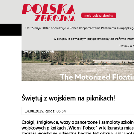
moja polska zbrojna
Od 25 maja 2018 r. obowiązuje w Polsce Rozporządzenie Parlamentu Europejskieg
Armia
Poligon
Sprzęt
Misje
Polityka
Prawo
W związku z powyższym przygotowaliśmy dla Państwa inform
Prosimy o 
Świętuj z wojskiem na piknikach!
14.08.2019, godz. 05:54
Czołgi, śmigłowce, wozy opancerzone i samoloty szkol
wojskowych piknikach „Wierni Polsce” w kilkunastu mia
zagrają wojskowe orkiestry, będzie też okazja, aby spot