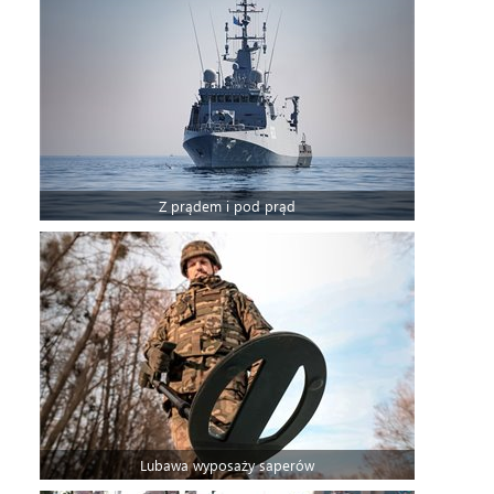
Z prądem i pod prąd
Lubawa wyposaży saperów