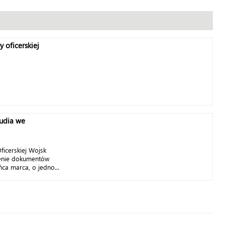
 oficerskiej
tudia we
ficerskiej Wojsk
żenie dokumentów
ca marca, o jedno...