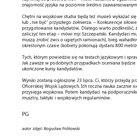
znajomość języka na poziomie średnio zaawansowanym
Chętni na wojskowe studia będą też musieli wykazać się 
lub „nie być” przyszłego żołnierza. – Konkurencje siło
przygotowanie kandydatów. Dlatego warto podkreślić,
zaliczyć ten etap – mówi mjr Szczepański. Kandydaci m
muszą zrobić zwis o ugiętych ramionach), bieg wahadłow
określonym czasie (kobiety pokonują dystans 800 metr
Tych, którym powiedzie się na testach językowym i spr
Jak zawsze w podobnych przypadkach oceniana będzie m
ukończone kursy kandydatów.
Wyniki zostaną ogłoszone 23 lipca. Ci, którzy przejdą p
Oficerskiej Wojsk Lądowych. Ich roczna nauka zacznie s
przysięga wojskowa. Potem kandydaci na podporuczników
musztry, taktyki i wojskowych regulaminów.
PG
autor zdjęć: Bogusław Politowski