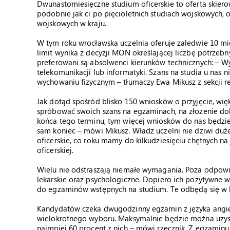
Dwunastomiesięczne studium oficerskie to oferta skier
podobnie jak ci po pięcioletnich studiach wojskowych, 
wojskowych w kraju.
W tym roku wrocławska uczelnia oferuje zaledwie 10 mie
limit wynika z decyzji MON określającej liczbę potrze
preferowani są absolwenci kierunków technicznych: – Wy
telekomunikacji lub informatyki. Szans na studia u nas
wychowaniu fizycznym – tłumaczy Ewa Mikusz z sekcji rek
Jak dotąd spośród blisko 150 wniosków o przyjęcie, więks
spróbować swoich szans na egzaminach, na złożenie dok
końca tego terminu, tym więcej wniosków do nas będzie 
sam koniec – mówi Mikusz. Władz uczelni nie dziwi duże
oficerskie, co roku mamy do kilkudziesięciu chętnych na
oficerskiej.
Wielu nie odstraszają niemałe wymagania. Poza odpow
lekarskie oraz psychologiczne. Dopiero ich pozytywne w
do egzaminów wstępnych na studium. Te odbędą się w l
Kandydatów czeka dwugodzinny egzamin z języka angiels
wielokrotnego wyboru. Maksymalnie będzie można uzysk
najmniej 60 procent z nich – mówi rzecznik. Z egzami