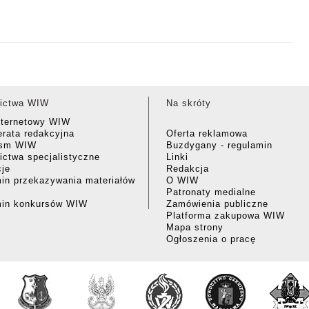
ictwa WIW
Na skróty
nternetowy WIW
rata redakcyjna
Oferta reklamowa
ism WIW
Buzdygany - regulamin
ctwa specjalistyczne
Linki
cje
Redakcja
in przekazywania materiałów
O WIW
Patronaty medialne
min konkursów WIW
Zamówienia publiczne
Platforma zakupowa WIW
Mapa strony
Ogłoszenia o pracę