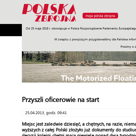
moja polska zbrojna
Od 25 maja 2018 r. obowiązuje w Polsce Rozporządzenie Parlamentu Europejskieg
Armia
Poligon
Sprzęt
Misje
Polityka
Prawo
W związku z powyższym przygotowaliśmy dla Państwa inform
Prosimy o 
Przyszli oficerowie na start
25.04.2013, godz. 09:41
Miejsc jest zaledwie dziesięć, a chętnych, na razie, nie
wyższych z całej Polski złożyło już dokumenty do studi
decyzji kolejni chętni mają niewiele ponad dwa tygodni