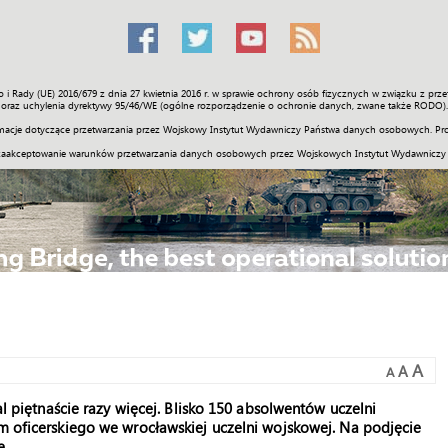
o i Rady (UE) 2016/679 z dnia 27 kwietnia 2016 r. w sprawie ochrony osób fizycznych w związku z 
Świat
Społeczność
Sport
Historia
Galerie
Wideo
ENGLI
oraz uchylenia dyrektywy 95/46/WE (ogólne rozporządzenie o ochronie danych, zwane także RODO).
acje dotyczące przetwarzania przez Wojskowy Instytut Wydawniczy Państwa danych osobowych. Pro
zaakceptowanie warunków przetwarzania danych osobowych przez Wojskowych Instytut Wydawniczy
A
A
A
mal piętnaście razy więcej. Blisko 150 absolwentów uczelni
um oficerskiego we wrocławskiej uczelni wojskowej. Na podjęcie
e.