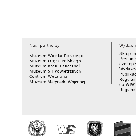
Nasi partnerzy
Wydawn
Sklep I
Muzeum Wojska Polskiego
Prenume
Muzeum Oręża Polskiego
czasop
Muzeum Broni Pancernej
Wydawni
Muzeum Sił Powietrznych
Publika
Centrum Weterana
Regulam
Muzeum Marynarki Wojennej
do WIW
Regula