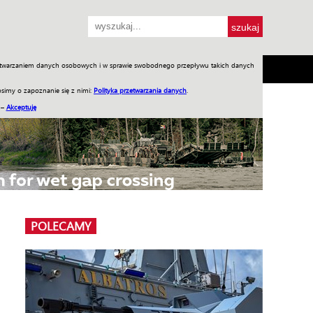
przetwarzaniem danych osobowych i w sprawie swobodnego przepływu takich danych
SH
SKLEP
Jednodniówki
Praca w WIW
simy o zapoznanie się z nimi:
Polityka przetwarzania danych
.
 –
Akceptuję
POLECAMY