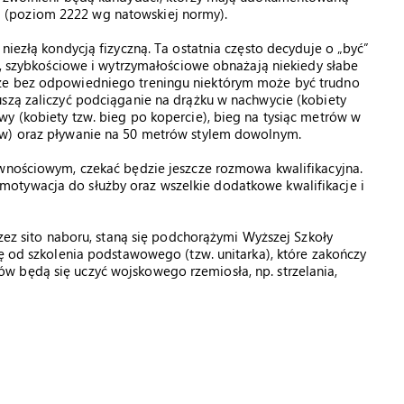
 (poziom 2222 wg natowskiej normy).
niezłą kondycją fizyczną. Ta ostatnia często decyduje o „być”
we, szybkościowe i wytrzymałościowe obnażają niekiedy słabe
 że bez odpowiedniego treningu niektórym może być trudno
uszą zaliczyć podciąganie na drążku w nachwycie (kobiety
y (kobiety tzw. bieg po kopercie), bieg na tysiąc metrów w
ów) oraz pływanie na 50 metrów stylem dowolnym.
awnościowym, czekać będzie jeszcze rozmowa kwalifikacyjna.
otywacja do służby oraz wszelkie dodatkowe kwalifikacje i
rzez sito naboru, staną się podchorążymi Wyższej Szkoły
ię od szkolenia podstawowego (tzw. unitarka), które zakończy
 będą się uczyć wojskowego rzemiosła, np. strzelania,