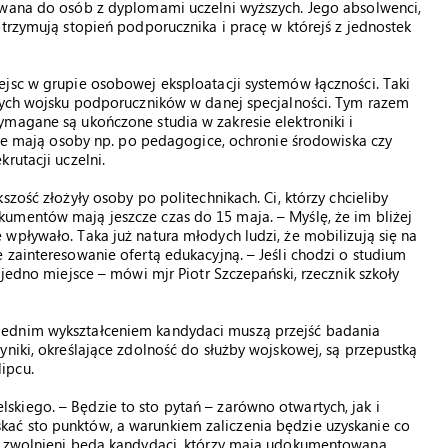
owana do osób z dyplomami uczelni wyższych. Jego absolwenci,
otrzymują stopień podporucznika i pracę w którejś z jednostek
jsc w grupie osobowej eksploatacji systemów łączności. Taki
bnych wojsku podporuczników w danej specjalności. Tym razem
magane są ukończone studia w zakresie elektroniki i
 nie mają osoby np. po pedagogice, ochronie środowiska czy
rutacji uczelni.
zość złożyły osoby po politechnikach. Ci, którzy chcieliby
umentów mają jeszcze czas do 15 maja. – Myślę, że im bliżej
wpływało. Taka już natura młodych ludzi, że mobilizują się na
 zainteresowanie ofertą edukacyjną. – Jeśli chodzi o studium
 jedno miejsce – mówi mjr Piotr Szczepański, rzecznik szkoły
iednim wykształceniem kandydaci muszą przejść badania
yniki, określające zdolność do służby wojskowej, są przepustką
ipcu.
kiego. – Będzie to sto pytań – zarówno otwartych, jak i
ać sto punktów, a warunkiem zaliczenia będzie uzyskanie co
nu zwolnieni będą kandydaci, którzy mają udokumentowaną