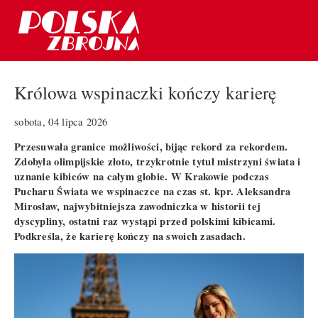
Królowa wspinaczki kończy karierę
sobota, 04 lipca 2026
Przesuwała granice możliwości, bijąc rekord za rekordem.
Zdobyła olimpijskie złoto, trzykrotnie tytuł mistrzyni świata i
uznanie kibiców na całym globie. W Krakowie podczas
Pucharu Świata we wspinaczce na czas st. kpr. Aleksandra
Mirosław, najwybitniejsza zawodniczka w historii tej
dyscypliny, ostatni raz wystąpi przed polskimi kibicami.
Podkreśla, że karierę kończy na swoich zasadach.