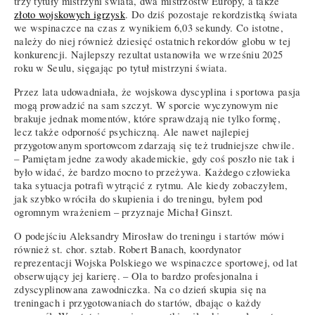
trzy tytuły mistrzyni świata, dwa mistrzostw Europy, a także
złoto wojskowych igrzysk
. Do dziś pozostaje rekordzistką świata
we wspinaczce na czas z wynikiem 6,03 sekundy. Co istotne,
należy do niej również dziesięć ostatnich rekordów globu w tej
konkurencji. Najlepszy rezultat ustanowiła we wrześniu 2025
roku w Seulu, sięgając po tytuł mistrzyni świata.
Przez lata udowadniała, że wojskowa dyscyplina i sportowa pasja
mogą prowadzić na sam szczyt. W sporcie wyczynowym nie
brakuje jednak momentów, które sprawdzają nie tylko formę,
lecz także odporność psychiczną. Ale nawet najlepiej
przygotowanym sportowcom zdarzają się też trudniejsze chwile.
– Pamiętam jedne zawody akademickie, gdy coś poszło nie tak i
było widać, że bardzo mocno to przeżywa. Każdego człowieka
taka sytuacja potrafi wytrącić z rytmu. Ale kiedy zobaczyłem,
jak szybko wróciła do skupienia i do treningu, byłem pod
ogromnym wrażeniem – przyznaje Michał Ginszt.
O podejściu Aleksandry Mirosław do treningu i startów mówi
również st. chor. sztab. Robert Banach, koordynator
reprezentacji Wojska Polskiego we wspinaczce sportowej, od lat
obserwujący jej karierę. – Ola to bardzo profesjonalna i
zdyscyplinowana zawodniczka. Na co dzień skupia się na
treningach i przygotowaniach do startów, dbając o każdy