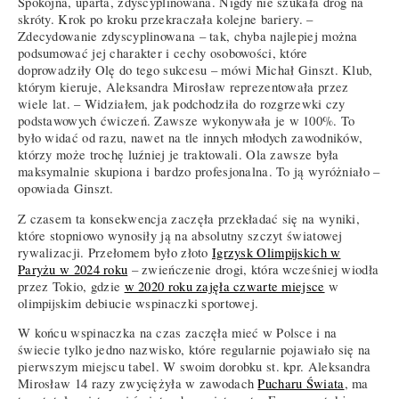
Spokojna, uparta, zdyscyplinowana. Nigdy nie szukała dróg na
skróty. Krok po kroku przekraczała kolejne bariery. –
Zdecydowanie zdyscyplinowana – tak, chyba najlepiej można
podsumować jej charakter i cechy osobowości, które
doprowadziły Olę do tego sukcesu – mówi Michał Ginszt. Klub,
którym kieruje, Aleksandra Mirosław reprezentowała przez
wiele lat. – Widziałem, jak podchodziła do rozgrzewki czy
podstawowych ćwiczeń. Zawsze wykonywała je w 100%. To
było widać od razu, nawet na tle innych młodych zawodników,
którzy może trochę luźniej je traktowali. Ola zawsze była
maksymalnie skupiona i bardzo profesjonalna. To ją wyróżniało –
opowiada Ginszt.
Z czasem ta konsekwencja zaczęła przekładać się na wyniki,
które stopniowo wynosiły ją na absolutny szczyt światowej
rywalizacji. Przełomem było złoto
Igrzysk Olimpijskich w
Paryżu w 2024 roku
– zwieńczenie drogi, która wcześniej wiodła
przez Tokio, gdzie
w 2020 roku zajęła czwarte miejsce
w
olimpijskim debiucie wspinaczki sportowej.
W końcu wspinaczka na czas zaczęła mieć w Polsce i na
świecie tylko jedno nazwisko, które regularnie pojawiało się na
pierwszym miejscu tabel. W swoim dorobku st. kpr. Aleksandra
Mirosław 14 razy zwyciężyła w zawodach
Pucharu Świata
, ma