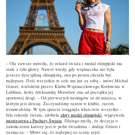
– Ola zawsze mówiła, że rekord świata i medal olimpijski ma
stale z tyłu głowy. Nawet wtedy, gdy wspinaczka nie była
jeszcze dyscypliną olimpijską, ona po prostu chciała być
najlepsza. Dziś wszystkie te cele ma już za sobą – mówi Michał
Ginszt, wieloletni prezes Klubu Wspinaczkowego Kotłownia w
Lublinie, który Aleksandrę Mirosław zna od początku jej
sportowej drogi. – Od pierwszych treningów aż do miejsca, w
którym jest dzisiaj. Zaczynaliśmy razem w klubie, razem
trenowaliśmy. W tym sporcie osiągnęła właściwie wszystko –
biła rekordy świata, zdobyła
złoty medal olimpijski
, wygrywała
mistrzostwa i Puchary Świata
. Dlatego myślę, że decyzja o
zakończeniu kariery jest w pełni świadoma – dodaje Ginszt i
zaznacza: – Mówi się, że najlepiej ze sceny zejść