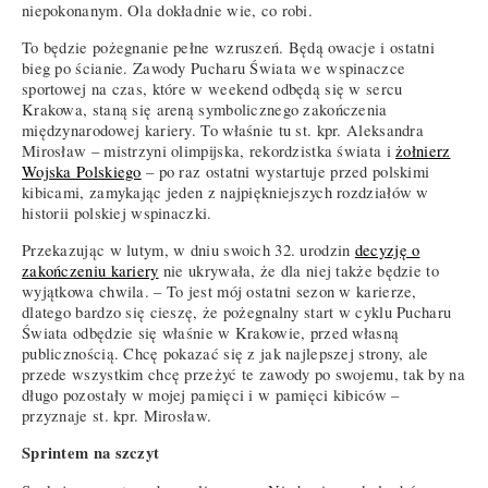
niepokonanym. Ola dokładnie wie, co robi.
To będzie pożegnanie pełne wzruszeń. Będą owacje i ostatni
bieg po ścianie. Zawody Pucharu Świata we wspinaczce
sportowej na czas, które w weekend odbędą się w sercu
Krakowa, staną się areną symbolicznego zakończenia
międzynarodowej kariery. To właśnie tu st. kpr. Aleksandra
Mirosław – mistrzyni olimpijska, rekordzistka świata i
żołnierz
Wojska Polskiego
– po raz ostatni wystartuje przed polskimi
kibicami, zamykając jeden z najpiękniejszych rozdziałów w
historii polskiej wspinaczki.
Przekazując w lutym, w dniu swoich 32. urodzin
decyzję o
zakończeniu kariery
nie ukrywała, że dla niej także będzie to
wyjątkowa chwila. – To jest mój ostatni sezon w karierze,
dlatego bardzo się cieszę, że pożegnalny start w cyklu Pucharu
Świata odbędzie się właśnie w Krakowie, przed własną
publicznością. Chcę pokazać się z jak najlepszej strony, ale
przede wszystkim chcę przeżyć te zawody po swojemu, tak by na
długo pozostały w mojej pamięci i w pamięci kibiców –
przyznaje st. kpr. Mirosław.
Sprintem na szczyt