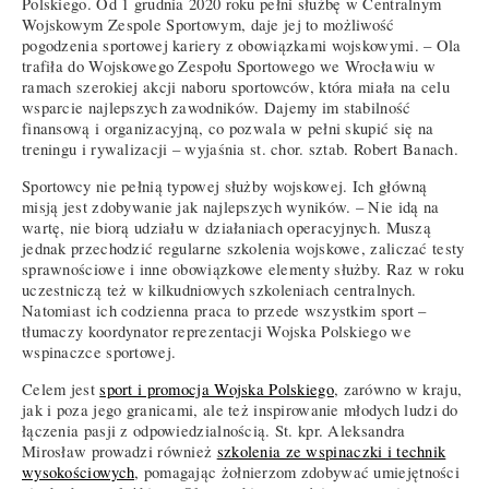
Polskiego. Od 1 grudnia 2020 roku pełni służbę w Centralnym
Wojskowym Zespole Sportowym, daje jej to możliwość
pogodzenia sportowej kariery z obowiązkami wojskowymi. – Ola
trafiła do Wojskowego Zespołu Sportowego we Wrocławiu w
ramach szerokiej akcji naboru sportowców, która miała na celu
wsparcie najlepszych zawodników. Dajemy im stabilność
finansową i organizacyjną, co pozwala w pełni skupić się na
treningu i rywalizacji – wyjaśnia st. chor. sztab. Robert Banach.
Sportowcy nie pełnią typowej służby wojskowej. Ich główną
misją jest zdobywanie jak najlepszych wyników. – Nie idą na
wartę, nie biorą udziału w działaniach operacyjnych. Muszą
jednak przechodzić regularne szkolenia wojskowe, zaliczać testy
sprawnościowe i inne obowiązkowe elementy służby. Raz w roku
uczestniczą też w kilkudniowych szkoleniach centralnych.
Natomiast ich codzienna praca to przede wszystkim sport –
tłumaczy koordynator reprezentacji Wojska Polskiego we
wspinaczce sportowej.
Celem jest
sport i promocja Wojska Polskiego
, zarówno w kraju,
jak i poza jego granicami, ale też inspirowanie młodych ludzi do
łączenia pasji z odpowiedzialnością. St. kpr. Aleksandra
Mirosław prowadzi również
szkolenia ze wspinaczki i technik
wysokościowych
, pomagając żołnierzom zdobywać umiejętności