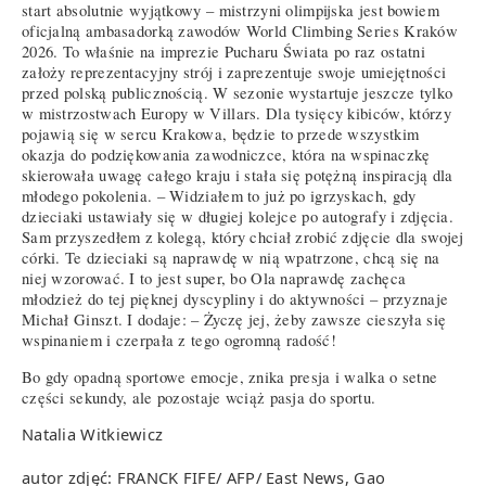
start absolutnie wyjątkowy – mistrzyni olimpijska jest bowiem
oficjalną ambasadorką zawodów World Climbing Series Kraków
2026. To właśnie na imprezie Pucharu Świata po raz ostatni
założy reprezentacyjny strój i zaprezentuje swoje umiejętności
przed polską publicznością. W sezonie wystartuje jeszcze tylko
w mistrzostwach Europy w Villars. Dla tysięcy kibiców, którzy
pojawią się w sercu Krakowa, będzie to przede wszystkim
okazja do podziękowania zawodniczce, która na wspinaczkę
skierowała uwagę całego kraju i stała się potężną inspiracją dla
młodego pokolenia. – Widziałem to już po igrzyskach, gdy
dzieciaki ustawiały się w długiej kolejce po autografy i zdjęcia.
Sam przyszedłem z kolegą, który chciał zrobić zdjęcie dla swojej
córki. Te dzieciaki są naprawdę w nią wpatrzone, chcą się na
niej wzorować. I to jest super, bo Ola naprawdę zachęca
młodzież do tej pięknej dyscypliny i do aktywności – przyznaje
Michał Ginszt. I dodaje: – Życzę jej, żeby zawsze cieszyła się
wspinaniem i czerpała z tego ogromną radość!
Bo gdy opadną sportowe emocje, znika presja i walka o setne
części sekundy, ale pozostaje wciąż pasja do sportu.
Natalia Witkiewicz
autor zdjęć: FRANCK FIFE/ AFP/ East News, Gao