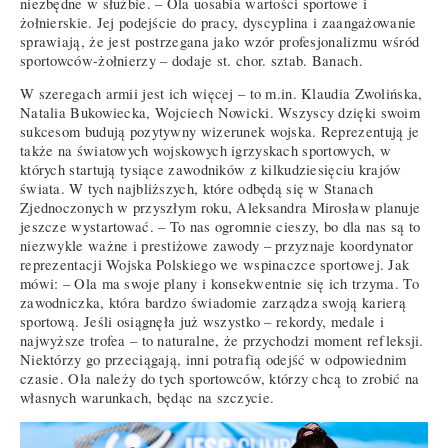
niezbędne w służbie. – Ola uosabia wartości sportowe i
żołnierskie. Jej podejście do pracy, dyscyplina i zaangażowanie
sprawiają, że jest postrzegana jako wzór profesjonalizmu wśród
sportowców-żołnierzy – dodaje st. chor. sztab. Banach.
W szeregach armii jest ich więcej – to m.in. Klaudia Zwolińska,
Natalia Bukowiecka, Wojciech Nowicki. Wszyscy dzięki swoim
sukcesom budują pozytywny wizerunek wojska. Reprezentują je
także na światowych wojskowych igrzyskach sportowych, w
których startują tysiące zawodników z kilkudziesięciu krajów
świata. W tych najbliższych, które odbędą się w Stanach
Zjednoczonych w przyszłym roku, Aleksandra Mirosław planuje
jeszcze wystartować. – To nas ogromnie cieszy, bo dla nas są to
niezwykle ważne i prestiżowe zawody – przyznaje koordynator
reprezentacji Wojska Polskiego we wspinaczce sportowej. Jak
mówi: – Ola ma swoje plany i konsekwentnie się ich trzyma. To
zawodniczka, która bardzo świadomie zarządza swoją karierą
sportową. Jeśli osiągnęła już wszystko – rekordy, medale i
najwyższe trofea – to naturalne, że przychodzi moment refleksji.
Niektórzy go przeciągają, inni potrafią odejść w odpowiednim
czasie. Ola należy do tych sportowców, którzy chcą to zrobić na
własnych warunkach, będąc na szczycie.