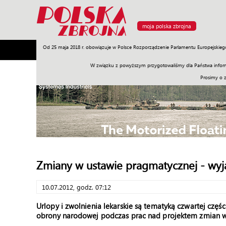
moja polska zbrojna
Od 25 maja 2018 r. obowiązuje w Polsce Rozporządzenie Parlamentu Europejskieg
Armia
Poligon
Sprzęt
Misje
Polityka
Prawo
W związku z powyższym przygotowaliśmy dla Państwa inform
Prosimy o 
Zmiany w ustawie pragmatycznej - wyja
10.07.2012, godz. 07:12
Urlopy i zwolnienia lekarskie są tematyką czwartej częśc
obrony narodowej podczas prac nad projektem zmian w 