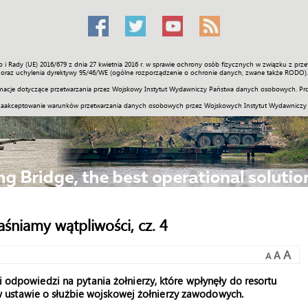
o i Rady (UE) 2016/679 z dnia 27 kwietnia 2016 r. w sprawie ochrony osób fizycznych w związku z 
Świat
Społeczność
Sport
Historia
Galerie
Wideo
ENGLI
oraz uchylenia dyrektywy 95/46/WE (ogólne rozporządzenie o ochronie danych, zwane także RODO).
acje dotyczące przetwarzania przez Wojskowy Instytut Wydawniczy Państwa danych osobowych. Pro
zaakceptowanie warunków przetwarzania danych osobowych przez Wojskowych Instytut Wydawniczy
śniamy wątpliwości, cz. 4
A
A
A
i odpowiedzi na pytania żołnierzy, które wpłynęły do resortu
ustawie o służbie wojskowej żołnierzy zawodowych.