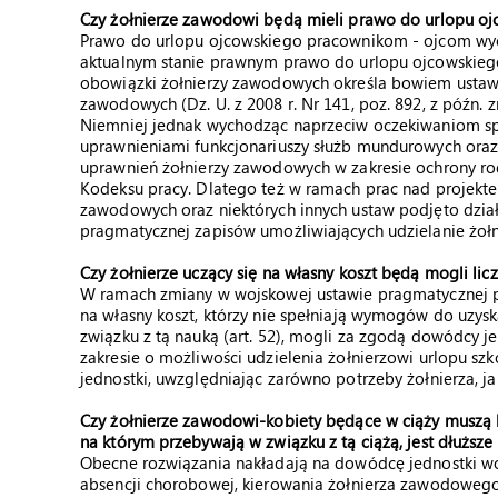
Czy żołnierze zawodowi będą mieli prawo do urlopu o
Prawo do urlopu ojcowskiego pracownikom - ojcom wyc
aktualnym stanie prawnym prawo do urlopu ojcowskieg
obowiązki żołnierzy zawodowych określa bowiem ustawa 
zawodowych (Dz. U. z 2008 r. Nr 141, poz. 892, z późn. z
Niemniej jednak wychodząc naprzeciw oczekiwaniom sp
uprawnieniami funkcjonariuszy służb mundurowych oraz
uprawnień żołnierzy zawodowych w zakresie ochrony ro
Kodeksu pracy. Dlatego też w ramach prac nad projekte
zawodowych oraz niektórych innych ustaw podjęto dzi
pragmatycznej zapisów umożliwiających udzielanie żo
Czy żołnierze uczący się na własny koszt będą mogli lic
W ramach zmiany w wojskowej ustawie pragmatycznej pr
na własny koszt, którzy nie spełniają wymogów do uzy
związku z tą nauką (art. 52), mogli za zgodą dowódcy j
zakresie o możliwości udzielenia żołnierzowi urlopu 
jednostki, uwzględniając zarówno potrzeby żołnierza, j
Czy żołnierze zawodowi-kobiety będące w ciąży muszą być
na którym przebywają w związku z tą ciążą, jest dłuższe
Obecne rozwiązania nakładają na dowódcę jednostki w
absencji chorobowej, kierowania żołnierza zawodowego