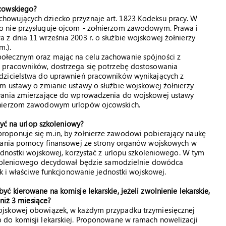
jcowskiego?
howujących dziecko przyznaje art. 1823 Kodeksu pracy. W
o nie przysługuje ojcom - żołnierzom zawodowym. Prawa i
z dnia 11 września 2003 r. o służbie wojskowej żołnierzy
m.).
ołecznym oraz mając na celu zachowanie spójności z
 pracowników, dostrzega się potrzebę dostosowania
dzicielstwa do uprawnień pracowników wynikających z
m ustawy o zmianie ustawy o służbie wojskowej żołnierzy
ałania zmierzające do wprowadzenia do wojskowej ustawy
łnierzom zawodowym urlopów ojcowskich.
zyć na urlop szkoleniowy?
oponuje się m.in, by żołnierze zawodowi pobierający naukę
skania pomocy finansowej ze strony organów wojskowych w
ednostki wojskowej, korzystać z urlopu szkoleniowego. W tym
szkoleniowego decydował będzie samodzielnie dowódca
ak i właściwe funkcjonowanie jednostki wojskowej.
 kierowane na komisje lekarskie, jeżeli zwolnienie lekarskie,
 niż 3 miesiące?
ojskowej obowiązek, w każdym przypadku trzymiesięcznej
 do komisji lekarskiej. Proponowane w ramach nowelizacji