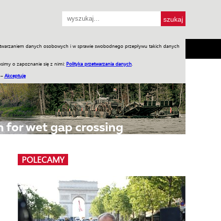
przetwarzaniem danych osobowych i w sprawie swobodnego przepływu takich danych
SH
SKLEP
Jednodniówki
Praca w WIW
simy o zapoznanie się z nimi:
Polityka przetwarzania danych
.
 –
Akceptuję
POLECAMY