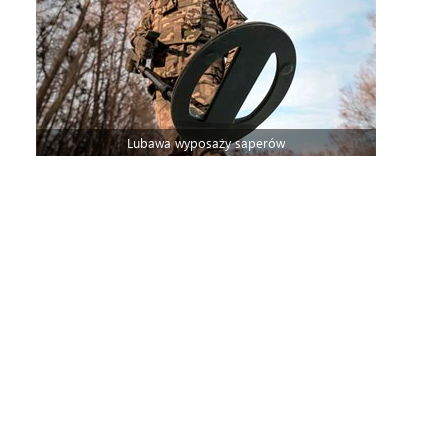
Lubawa wyposaży saperów