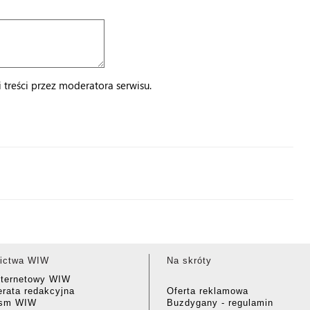
treści przez moderatora serwisu.
ictwa WIW
Na skróty
nternetowy WIW
rata redakcyjna
Oferta reklamowa
ism WIW
Buzdygany - regulamin