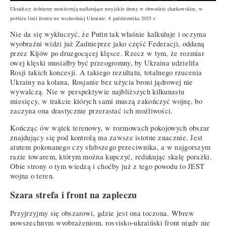
Ukraińscy żołnierze monitorują nadlatujące rosyjskie drony w obwodzie charkowskim, w
pobliżu linii frontu we wschodniej Ukrainie, 8 października 2025 r.
Nie da się wykluczyć, że Putin tak właśnie kalkuluje i oczyma
wyobraźni widzi już Zadnieprze jako część Federacji, oddaną
przez Kijów po druzgocącej klęsce. Rzecz w tym, że rozmiar
owej klęski musiałby być przeogromny, by Ukraina udzieliła
Rosji takich koncesji. A takiego rezultatu, totalnego rzucenia
Ukrainy na kolana, Rosjanie bez użycia broni jądrowej nie
wywalczą. Nie w perspektywie najbliższych kilkunastu
miesięcy, w trakcie których sami muszą zakończyć wojnę, bo
zaczyna ona drastycznie przerastać ich możliwości.
Kończąc ów wątek terenowy, w rozmowach pokojowych obszar
znajdujący się pod kontrolą ma zawsze istotne znacznie. Jest
atutem pokonanego czy słabszego przeciwnika, a w najgorszym
razie towarem, którym można kupczyć, redukując skalę porażki.
Obie strony o tym wiedzą i choćby już z tego powodu to JEST
wojna o teren.
Szara strefa i front na zapleczu
Przyjrzyjmy się obszarowi, gdzie jest ona toczona. Wbrew
powszechnym wyobrażeniom, rosyjsko-ukraiński front nigdy nie