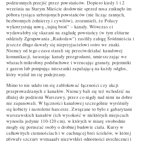
podziemnych przejść przez powstańców. Dopiero kiedy 1 i 2
września na Starym Mieście dosłownie sprzed nosa zniknęło im
półtora tysiąca uzbrojonych powstańców (nie licząc rannych,
bezbronnych żołnierzy i cywilów), zrozumieli, że Polacy
wykorzystują nową „tajną broń” – kanały. Wówczas ci
wydawałoby się skazani na zagładę powstańcy (w tym elitarne
oddziały Zgrupowania „Radosław”) zasiliły załogę Śródmieścia i
jeszcze długo dawały się nieprzyjacielowi ostro we znaki.
Niemcy od tego czasu starali się przeciwdziałać kanałowej
komunikacji, tarasując kanały przegrodami, umieszczając we
włazach mikrofony podsłuchowe i wrzucając granaty, pojemniki
z gazem lub pompując mieszanki zapalającą na każdy odgłos,
który wydał im się podejrzany.
Mimo to nie udało im się zablokować łączności czy akcji
przeprowadzanych z kanałów. Niemcy bali się też wchodzić na
dłużej do podziemi Warszawy, przez co nigdy nad nimi na dobre
nie zapanowali. W łączności kanałowej szczególnie wyróżniły
się kobiety i nastoletni harcerze. Związane to było z gabarytami
warszawskich kanałów (ich wysokość w niektórych miejscach
wynosiła jedynie 110-120 cm), w których w miarę swobodnie
mogły się poruszać osoby o drobnej budowie ciała. Kursy w
całkowitych ciemnościach i w cuchnącej brei ścieków, w której
pływały szczury wymagały niezwykłej odporności psychicznej i