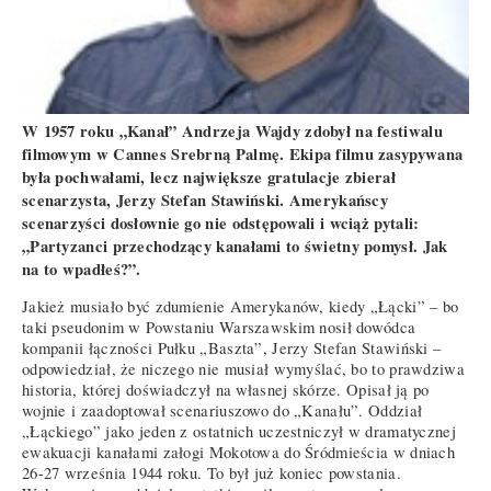
W 1957 roku „Kanał” Andrzeja Wajdy zdobył na festiwalu
filmowym w Cannes Srebrną Palmę. Ekipa filmu zasypywana
była pochwałami, lecz największe gratulacje zbierał
scenarzysta, Jerzy Stefan Stawiński. Amerykańscy
scenarzyści dosłownie go nie odstępowali i wciąż pytali:
„Partyzanci przechodzący kanałami to świetny pomysł. Jak
na to wpadłeś?”.
Jakież musiało być zdumienie Amerykanów, kiedy „Łącki” – bo
taki pseudonim w Powstaniu Warszawskim nosił dowódca
kompanii łączności Pułku „Baszta”, Jerzy Stefan Stawiński –
odpowiedział, że niczego nie musiał wymyślać, bo to prawdziwa
historia, której doświadczył na własnej skórze. Opisał ją po
wojnie i zaadoptował scenariuszowo do „Kanału”. Oddział
„Łąckiego” jako jeden z ostatnich uczestniczył w dramatycznej
ewakuacji kanałami załogi Mokotowa do Śródmieścia w dniach
26-27 września 1944 roku. To był już koniec powstania.