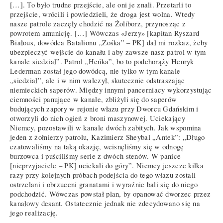
[…]. To było trudne przejście, ale oni je znali. Przetarli to
przejście, wrócili i powiedzieli, że droga jest wolna. Wtedy
nasze patrole zaczęły chodzić na Żoliborz, przynosząc z
powrotem amunicję. […] Wówczas «Jerzy» [kapitan Ryszard
Białous, dowódca Batalionu „Zośka” – PK] dał mi rozkaz, żeby
ubezpieczyć wejście do kanału i aby zawsze nasz patrol w tym
kanale siedział”. Patrol „Heńka”, bo to podchorąży Henryk
Lederman został jego dowódcą, nie tylko w tym kanale
„siedział”, ale i w nim walczył, skutecznie odstraszając
niemieckich saperów. Między innymi pancerniacy wykorzystując
ciemności panujące w kanale, zbliżyli się do saperów
budujących zapory w rejonie włazu przy Dworcu Gdańskim i
otworzyli do nich ogień z broni maszynowej. Uciekający
Niemcy, pozostawili w kanale dwóch zabitych. Jak wspomina
jeden z żołnierzy patrolu, Kazimierz Sheybal „Antek”: „Długo
czatowaliśmy na taką okazję, wcisnęliśmy się w odnogę
burzowca i puściliśmy serie z dwóch stenów. W panice
[nieprzyjaciele – PK] uciekali do góry”. Niemcy jeszcze kilka
razy przy kolejnych próbach podejścia do tego włazu zostali
ostrzelani i obrzuceni granatami i wyraźnie bali się do niego
podchodzić. Wówczas powstał plan, by opanować dworzec przez
kanałowy desant. Ostatecznie jednak nie zdecydowano się na
jego realizację.