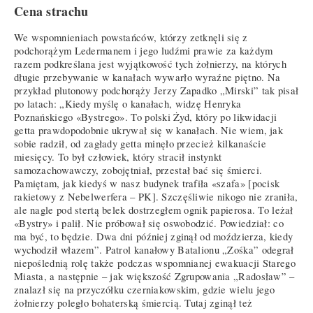
Cena strachu
We wspomnieniach powstańców, którzy zetknęli się z
podchorążym Ledermanem i jego ludźmi prawie za każdym
razem podkreślana jest wyjątkowość tych żołnierzy, na których
długie przebywanie w kanałach wywarło wyraźne piętno. Na
przykład plutonowy podchorąży Jerzy Zapadko „Mirski” tak pisał
po latach: „Kiedy myślę o kanałach, widzę Henryka
Poznańskiego «Bystrego». To polski Żyd, który po likwidacji
getta prawdopodobnie ukrywał się w kanałach. Nie wiem, jak
sobie radził, od zagłady getta minęło przecież kilkanaście
miesięcy. To był człowiek, który stracił instynkt
samozachowawczy, zobojętniał, przestał bać się śmierci.
Pamiętam, jak kiedyś w nasz budynek trafiła «szafa» [pocisk
rakietowy z Nebelwerfera – PK]. Szczęśliwie nikogo nie zraniła,
ale nagle pod stertą belek dostrzegłem ognik papierosa. To leżał
«Bystry» i palił. Nie próbował się oswobodzić. Powiedział: co
ma być, to będzie. Dwa dni później zginął od moździerza, kiedy
wychodził włazem”. Patrol kanałowy Batalionu „Zośka” odegrał
niepoślednią rolę także podczas wspomnianej ewakuacji Starego
Miasta, a następnie – jak większość Zgrupowania „Radosław” –
znalazł się na przyczółku czerniakowskim, gdzie wielu jego
żołnierzy poległo bohaterską śmiercią. Tutaj zginął też