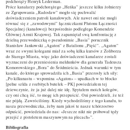
podchorąży Henryk Lederman.
Prócz kanalarzy podchorążego „Heńka” jeszcze kilku żołnierzy
ze Zgrupowania „Radosław” mogło się pochwalić
doświadczeniem patroli kanałowych. Ale nawet oni nie mogli
równać się z „zawodowymi” łączniczkami Plutonu Łączności
Specjalnej (kanałowej) bezpośrednio podległego Komendzie
Głównej Armii Krajowej. Tak zapamiętał swą konfrontację z
dzielną przewodniczką o pseudonimie „Basia” porucznik
Stanisław Jankowski „Agaton” z Batalionu „Pięść”. „Agaton”
wraz ze swymi kolegami miał za sobą kilka kursów z Żoliborza
do Starego Miasta, więc jako doświadczeni kanalarze zostali
wyznaczeni do przeniesienia meldunków dla generała Tadeusza
Komorowskiego „Bora” do Śródmieścia. Jednak warunki w tym
kanale, do którego sprowadziła ich „Basia” przerosły ich siły:
„Po kilkunastu – wspomina «Agaton» – upadkach w to błocko
[pełne szkła z rozbitych butelek – PK] powiedziałem tej
dziewczynie, że ja już dalej nie idę. Spytałem moich kolegów,
czy oni chcą iść, to mogę ich przepuścić. Oni powiedzieli, że też
nie pójdą. Zawróciliśmy. Kiedy wychodziliśmy z tego kanału, to
nasza przewodniczka, żeby nam jakoś te nasze tchórzostwo
odpuścić, powiedziała do nas: «Jeszcze nikt nie próbował tędy
przejść z pistoletem maszynowym na plecach»”.
Bibliografia