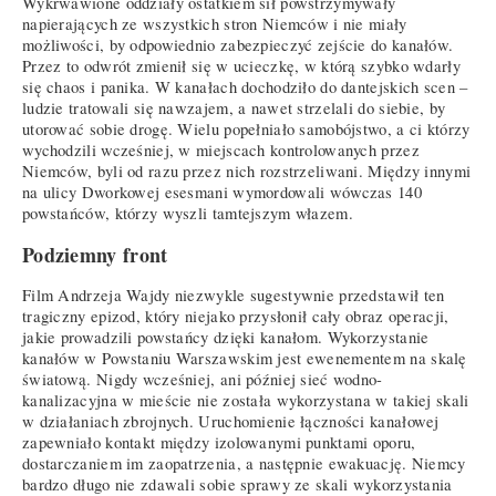
Wykrwawione oddziały ostatkiem sił powstrzymywały
napierających ze wszystkich stron Niemców i nie miały
możliwości, by odpowiednio zabezpieczyć zejście do kanałów.
Przez to odwrót zmienił się w ucieczkę, w którą szybko wdarły
się chaos i panika. W kanałach dochodziło do dantejskich scen –
ludzie tratowali się nawzajem, a nawet strzelali do siebie, by
utorować sobie drogę. Wielu popełniało samobójstwo, a ci którzy
wychodzili wcześniej, w miejscach kontrolowanych przez
Niemców, byli od razu przez nich rozstrzeliwani. Między innymi
na ulicy Dworkowej esesmani wymordowali wówczas 140
powstańców, którzy wyszli tamtejszym włazem.
Podziemny front
Film Andrzeja Wajdy niezwykle sugestywnie przedstawił ten
tragiczny epizod, który niejako przysłonił cały obraz operacji,
jakie prowadzili powstańcy dzięki kanałom. Wykorzystanie
kanałów w Powstaniu Warszawskim jest ewenementem na skalę
światową. Nigdy wcześniej, ani później sieć wodno-
kanalizacyjna w mieście nie została wykorzystana w takiej skali
w działaniach zbrojnych. Uruchomienie łączności kanałowej
zapewniało kontakt między izolowanymi punktami oporu,
dostarczaniem im zaopatrzenia, a następnie ewakuację. Niemcy
bardzo długo nie zdawali sobie sprawy ze skali wykorzystania