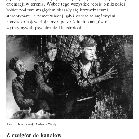
orientacji w terenie. Wobec tego wszystkie teorie o niższości
kobiet pod tym względem okazały się krzywdzącymi
stereotypami, a nawet więcej, gdyż często to mężczyźni,
nierzadko bojowi żołnierze, po zejściu do kanałów nie
wytrzymywali psychicznie klaustrofobii.
Kadr z filmu „Kanał” Andrzeja Wajdy
Z czołgów do kanałów