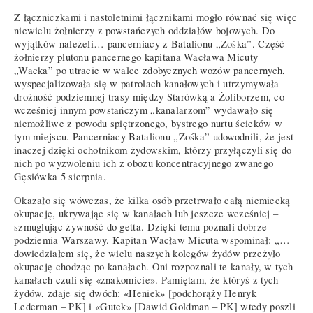
Z łączniczkami i nastoletnimi łącznikami mogło równać się więc
niewielu żołnierzy z powstańczych oddziałów bojowych. Do
wyjątków należeli… pancerniacy z Batalionu „Zośka”. Część
żołnierzy plutonu pancernego kapitana Wacława Micuty
„Wacka” po utracie w walce zdobycznych wozów pancernych,
wyspecjalizowała się w patrolach kanałowych i utrzymywała
drożność podziemnej trasy między Starówką a Żoliborzem, co
wcześniej innym powstańczym „kanalarzom” wydawało się
niemożliwe z powodu spiętrzonego, bystrego nurtu ścieków w
tym miejscu. Pancerniacy Batalionu „Zośka” udowodnili, że jest
inaczej dzięki ochotnikom żydowskim, którzy przyłączyli się do
nich po wyzwoleniu ich z obozu koncentracyjnego zwanego
Gęsiówka 5 sierpnia.
Okazało się wówczas, że kilka osób przetrwało całą niemiecką
okupację, ukrywając się w kanałach lub jeszcze wcześniej –
szmuglując żywność do getta. Dzięki temu poznali dobrze
podziemia Warszawy. Kapitan Wacław Micuta wspominał: „…
dowiedziałem się, że wielu naszych kolegów żydów przeżyło
okupację chodząc po kanałach. Oni rozpoznali te kanały, w tych
kanałach czuli się «znakomicie». Pamiętam, że któryś z tych
żydów, zdaje się dwóch: «Heniek» [podchorąży Henryk
Lederman – PK] i «Gutek» [Dawid Goldman – PK] wtedy poszli