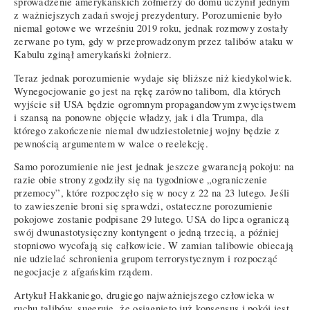
sprowadzenie amerykańskich żołnierzy do domu uczynił jednym
z ważniejszych zadań swojej prezydentury. Porozumienie było
niemal gotowe we wrześniu 2019 roku, jednak rozmowy zostały
zerwane po tym, gdy w przeprowadzonym przez talibów ataku w
Kabulu zginął amerykański żołnierz.
Teraz jednak porozumienie wydaje się bliższe niż kiedykolwiek.
Wynegocjowanie go jest na rękę zarówno talibom, dla których
wyjście sił USA będzie ogromnym propagandowym zwycięstwem
i szansą na ponowne objęcie władzy, jak i dla Trumpa, dla
którego zakończenie niemal dwudziestoletniej wojny będzie z
pewnością argumentem w walce o reelekcję.
Samo porozumienie nie jest jednak jeszcze gwarancją pokoju: na
razie obie strony zgodziły się na tygodniowe „ograniczenie
przemocy”, które rozpoczęło się w nocy z 22 na 23 lutego. Jeśli
to zawieszenie broni się sprawdzi, ostateczne porozumienie
pokojowe zostanie podpisane 29 lutego. USA do lipca ograniczą
swój dwunastotysięczny kontyngent o jedną trzecią, a później
stopniowo wycofają się całkowicie. W zamian talibowie obiecają
nie udzielać schronienia grupom terrorystycznym i rozpocząć
negocjacje z afgańskim rządem.
Artykuł Hakkaniego, drugiego najważniejszego człowieka w
ruchu talibów, sugeruje, że osiągnięto już konsensus i pokój jest