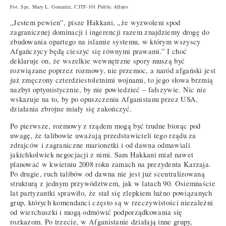
Fot. Spc. Mary L. Gonzalez, CJTF-101 Public Affairs
„Jestem pewien”, pisze Hakkani, „że wyzwoleni spod
zagranicznej dominacji i ingerencji razem znajdziemy drogę do
zbudowania opartego na islamie systemu, w którym wszyscy
Afgańczycy będą cieszyć się równymi prawami.” I choć
deklaruje on, że wszelkie wewnętrzne spory muszą być
rozwiązane poprzez rozmowy, nie przemoc, a naród afgański jest
już zmęczony czterdziestoletnimi wojnami, to jego słowa brzmią
nazbyt optymistycznie, by nie powiedzieć – fałszywie. Nic nie
wskazuje na to, by po opuszczeniu Afganistanu przez USA,
działania zbrojne miały się zakończyć.
Po pierwsze, rozmowy z rządem mogą być trudne biorąc pod
uwagę, że talibowie uważają przedstawicieli tego rządu za
zdrajców i zagraniczne marionetki i od dawna odmawiali
jakichkolwiek negocjacji z nimi. Sam Hakkani miał nawet
planować w kwietniu 2008 roku zamach na prezydenta Karzaja.
Po drugie, ruch talibów od dawna nie jest już scentralizowaną
strukturą z jednym przywództwem, jak w latach 90. Osiemnaście
lat partyzantki sprawiło, że stał się zlepkiem luźno powiązanych
grup, których komendanci często są w rzeczywistości niezależni
od wierchuszki i mogą odmówić podporządkowania się
rozkazom. Po trzecie, w Afganistanie działają inne grupy,