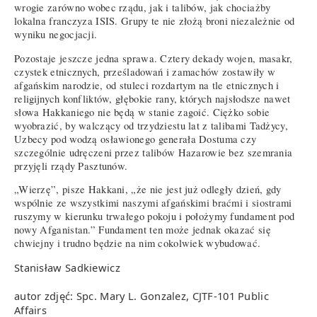
wrogie zarówno wobec rządu, jak i talibów, jak chociażby
lokalna franczyza ISIS. Grupy te nie złożą broni niezależnie od
wyniku negocjacji.
Pozostaje jeszcze jedna sprawa. Cztery dekady wojen, masakr,
czystek etnicznych, prześladowań i zamachów zostawiły w
afgańskim narodzie, od stuleci rozdartym na tle etnicznych i
religijnych konfliktów, głębokie rany, których najsłodsze nawet
słowa Hakkaniego nie będą w stanie zagoić. Ciężko sobie
wyobrazić, by walczący od trzydziestu lat z talibami Tadżycy,
Uzbecy pod wodzą osławionego generała Dostuma czy
szczególnie udręczeni przez talibów Hazarowie bez szemrania
przyjęli rządy Pasztunów.
„Wierzę”, pisze Hakkani, „że nie jest już odległy dzień, gdy
wspólnie ze wszystkimi naszymi afgańskimi braćmi i siostrami
ruszymy w kierunku trwałego pokoju i położymy fundament pod
nowy Afganistan.” Fundament ten może jednak okazać się
chwiejny i trudno będzie na nim cokolwiek wybudować.
Stanisław Sadkiewicz
autor zdjęć: Spc. Mary L. Gonzalez, CJTF-101 Public
Affairs