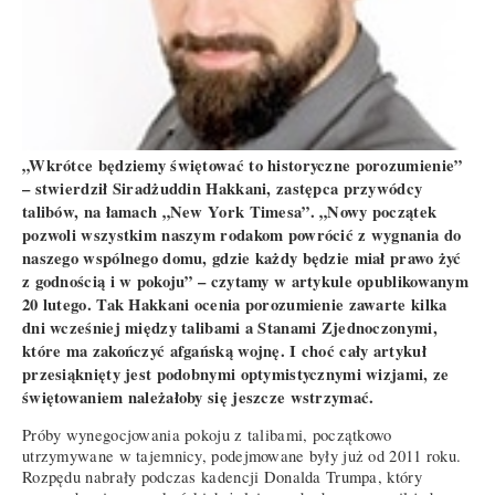
„Wkrótce będziemy świętować to historyczne porozumienie”
– stwierdził Siradżuddin Hakkani, zastępca przywódcy
talibów, na łamach „New York Timesa”. „Nowy początek
pozwoli wszystkim naszym rodakom powrócić z wygnania do
naszego wspólnego domu, gdzie każdy będzie miał prawo żyć
z godnością i w pokoju” – czytamy w artykule opublikowanym
20 lutego. Tak Hakkani ocenia porozumienie zawarte kilka
dni wcześniej między talibami a Stanami Zjednoczonymi,
które ma zakończyć afgańską wojnę. I choć cały artykuł
przesiąknięty jest podobnymi optymistycznymi wizjami, ze
świętowaniem należałoby się jeszcze wstrzymać.
Próby wynegocjowania pokoju z talibami, początkowo
utrzymywane w tajemnicy, podejmowane były już od 2011 roku.
Rozpędu nabrały podczas kadencji Donalda Trumpa, który