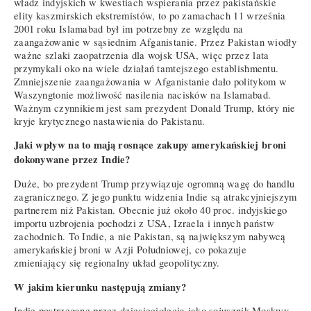
władz indyjskich w kwestiach wspierania przez pakistańskie
elity kaszmirskich ekstremistów, to po zamachach 11 września
2001 roku Islamabad był im potrzebny ze względu na
zaangażowanie w sąsiednim Afganistanie. Przez Pakistan wiodły
ważne szlaki zaopatrzenia dla wojsk USA, więc przez lata
przymykali oko na wiele działań tamtejszego establishmentu.
Zmniejszenie zaangażowania w Afganistanie dało politykom w
Waszyngtonie możliwość nasilenia nacisków na Islamabad.
Ważnym czynnikiem jest sam prezydent Donald Trump, który nie
kryje krytycznego nastawienia do Pakistanu.
Jaki wpływ na to mają rosnące zakupy amerykańskiej broni
dokonywane przez Indie?
Duże, bo prezydent Trump przywiązuje ogromną wagę do handlu
zagranicznego. Z jego punktu widzenia Indie są atrakcyjniejszym
partnerem niż Pakistan. Obecnie już około 40 proc. indyjskiego
importu uzbrojenia pochodzi z USA, Izraela i innych państw
zachodnich. To Indie, a nie Pakistan, są największym nabywcą
amerykańskiej broni w Azji Południowej, co pokazuje
zmieniający się regionalny układ geopolityczny.
W jakim kierunku następują zmiany?
Indie postrzegane przez dziesięciolecia jako sojusznik Moskwy