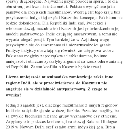
sprawy drugorzędne. Najważniejszym powodem sporu, i to dla
obu stron, jest kwestia tożsamości. Pakistan wymyślono jako
państwo dla indyjskich muzułmanów. Według elit tego kraju bez
przyłączenia indyjskiej części Kaszmiru koncepcja Pakistanu nie
będzie dokończona. Dla Republiki Indii zaś, świeckiej i
wielonarodowej, muzułmański Kaszmir jest potwierdzeniem jej
modelu państwowego. Indie czują się mocarstwem, a temu nie
wypada ulegać presji. Tym bardziej że w Azji dużą wagę
przywiązuje się do suwerenności i nienaruszalności granic.
Politycy indyjscy obawiają się również, że ustępstwa wobec
Pakistanu mogłyby zapoczątkować efekt domina, bo inne
mniejszości etniczne zyskałyby argument na rzecz oderwania się
od Republiki. Zatem konflikt o Kaszmir będzie trwał.
Liczna mniejszość muzułmańska zamieszkuje także inne
regiony Indii, ale w przeciwieństwie do Kaszmiru nie
angażuje się w działalność antypaństwową. Z czego to
wynika?
Jedną z zagadek jest, dlaczego muzułmanie z innych regionów
Indii nie radykalizują się w dużej liczbie. Przecież mogliby, bo
są zwykle biedniejsi niż inne grupy wyznaniowe czy etniczne.
Zapytany o to podczas konferencji naukowej Raisina Dialogue
2019 w Nowym Delhi szef sztabu armii indyjskiej gen. Bipin