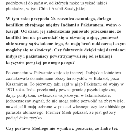
podróżował do państw, od których może uzyskać jakieś
pieniądze, w tym Chin i Arabii Saudyjskiej.
W tym roku przypada 20. rocznica ostatniego, dużego
konfliktu zbrojnego między Indiami a Pakistanem, wojny o
Kargil. Od czasu jej zakończenia panowało przekonanie, że
konflikt ten nie przerodził się w otwartą wojnę, ponieważ
obie strony są świadome tego, że mają broń nuklearną i czym
mogłoby się to skończyć. Czy faktycznie dzięki niej decydenci
indyjscy i pakistańscy powstrzymywali się od eskalacji
kryzysów powyżej pewnego progu?
Po zamachu w Pulwamie stało się inaczej. Indyjskie lotnictwo
zaatakowało domniemane obozy terrorystów w Balakot, poza
Kaszmirem. To pierwszy taki rajd w głąb Pakistanu od wojny w
1971 roku. Indie przełamały pewną granicę psychologiczną,
dając politykom, zwłaszcza wojskowym w Islamabadzie,
jednoznaczny sygnał, że nie mogą sobie pozwolić na zbyt wiele,
nawet jeśli mają ochronę w postaci własnego czy też chińskiego
parasola atomowego. Premier Modi pokazał, że jest gotowy
podjąć duże ryzyko.
Czy postawa Modiego nie wynika z poczucia, że Indie też