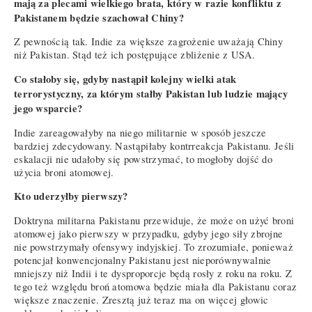
mają za plecami wielkiego brata, który w razie konfliktu z
Pakistanem będzie szachował Chiny?
Z pewnością tak. Indie za większe zagrożenie uważają Chiny
niż Pakistan. Stąd też ich postępujące zbliżenie z USA.
Co stałoby się, gdyby nastąpił kolejny wielki atak
terrorystyczny, za którym stałby Pakistan lub ludzie mający
jego wsparcie?
Indie zareagowałyby na niego militarnie w sposób jeszcze
bardziej zdecydowany. Nastąpiłaby kontrreakcja Pakistanu. Jeśli
eskalacji nie udałoby się powstrzymać, to mogłoby dojść do
użycia broni atomowej.
Kto uderzyłby pierwszy?
Doktryna militarna Pakistanu przewiduje, że może on użyć broni
atomowej jako pierwszy w przypadku, gdyby jego siły zbrojne
nie powstrzymały ofensywy indyjskiej. To zrozumiałe, ponieważ
potencjał konwencjonalny Pakistanu jest nieporównywalnie
mniejszy niż Indii i te dysproporcje będą rosły z roku na roku. Z
tego też względu broń atomowa będzie miała dla Pakistanu coraz
większe znaczenie. Zresztą już teraz ma on więcej głowic