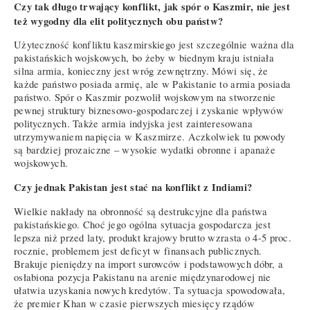
Czy tak długo trwający konflikt, jak spór o Kaszmir, nie jest
też wygodny dla elit politycznych obu państw?
Użyteczność konfliktu kaszmirskiego jest szczególnie ważna dla
pakistańskich wojskowych, bo żeby w biednym kraju istniała
silna armia, konieczny jest wróg zewnętrzny. Mówi się, że
każde państwo posiada armię, ale w Pakistanie to armia posiada
państwo. Spór o Kaszmir pozwolił wojskowym na stworzenie
pewnej struktury biznesowo-gospodarczej i zyskanie wpływów
politycznych. Także armia indyjska jest zainteresowana
utrzymywaniem napięcia w Kaszmirze. Aczkolwiek tu powody
są bardziej prozaiczne – wysokie wydatki obronne i apanaże
wojskowych.
Czy jednak Pakistan jest stać na konflikt z Indiami?
Wielkie nakłady na obronność są destrukcyjne dla państwa
pakistańskiego. Choć jego ogólna sytuacja gospodarcza jest
lepsza niż przed laty, produkt krajowy brutto wzrasta o 4-5 proc.
rocznie, problemem jest deficyt w finansach publicznych.
Brakuje pieniędzy na import surowców i podstawowych dóbr, a
osłabiona pozycja Pakistanu na arenie międzynarodowej nie
ułatwia uzyskania nowych kredytów. Ta sytuacja spowodowała,
że premier Khan w czasie pierwszych miesięcy rządów