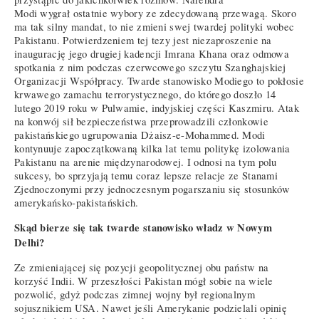
Modi wygrał ostatnie wybory ze zdecydowaną przewagą. Skoro
ma tak silny mandat, to nie zmieni swej twardej polityki wobec
Pakistanu. Potwierdzeniem tej tezy jest niezaproszenie na
inaugurację jego drugiej kadencji Imrana Khana oraz odmowa
spotkania z nim podczas czerwcowego szczytu Szanghajskiej
Organizacji Współpracy. Twarde stanowisko Modiego to pokłosie
krwawego zamachu terrorystycznego, do którego doszło 14
lutego 2019 roku w Pulwamie, indyjskiej części Kaszmiru. Atak
na konwój sił bezpieczeństwa przeprowadzili członkowie
pakistańskiego ugrupowania Dżaisz-e-Mohammed. Modi
kontynuuje zapoczątkowaną kilka lat temu politykę izolowania
Pakistanu na arenie międzynarodowej. I odnosi na tym polu
sukcesy, bo sprzyjają temu coraz lepsze relacje ze Stanami
Zjednoczonymi przy jednoczesnym pogarszaniu się stosunków
amerykańsko-pakistańskich.
Skąd bierze się tak twarde stanowisko władz w Nowym
Delhi?
Ze zmieniającej się pozycji geopolitycznej obu państw na
korzyść Indii. W przeszłości Pakistan mógł sobie na wiele
pozwolić, gdyż podczas zimnej wojny był regionalnym
sojusznikiem USA. Nawet jeśli Amerykanie podzielali opinię