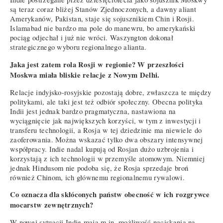
są teraz coraz bliżej Stanów Zjednoczonych, a dawny aliant
Amerykanów, Pakistan, staje się sojusznikiem Chin i Rosji.
Islamabad nie bardzo ma pole do manewru, bo amerykański
pociąg odjechał i już nie wróci. Waszyngton dokonał
strategicznego wyboru regionalnego alianta.
Jaka jest zatem rola Rosji w regionie? W przeszłości
Moskwa miała bliskie relacje z Nowym Delhi.
Relacje indyjsko-rosyjskie pozostają dobre, zwłaszcza te między
politykami, ale taki jest też odbiór społeczny. Obecna polityka
Indii jest jednak bardzo pragmatyczna, nastawiona na
wyciągnięcie jak największych korzyści, w tym z inwestycji i
transferu technologii, a Rosja w tej dziedzinie ma niewiele do
zaoferowania. Można wskazać tylko dwa obszary intensywnej
współpracy. Indie nadal kupują od Rosjan dużo uzbrojenia i
korzystają z ich technologii w przemyśle atomowym. Niemniej
jednak Hindusom nie podoba się, że Rosja sprzedaje broń
również Chinom, ich głównemu regionalnemu rywalowi.
Co oznacza dla skłóconych państw obecność w ich rozgrywce
mocarstw zewnętrznych?
W nowej sytuacji Indie mają m.in. możliwość naciskania na