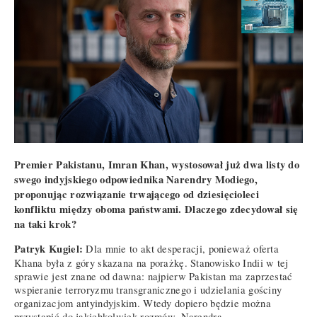
Premier Pakistanu, Imran Khan, wystosował już dwa listy do
swego indyjskiego odpowiednika Narendry Modiego,
proponując rozwiązanie trwającego od dziesięcioleci
konfliktu między oboma państwami. Dlaczego zdecydował się
na taki krok?
Patryk Kugiel:
Dla mnie to akt desperacji, ponieważ oferta
Khana była z góry skazana na porażkę. Stanowisko Indii w tej
sprawie jest znane od dawna: najpierw Pakistan ma zaprzestać
wspieranie terroryzmu transgranicznego i udzielania gościny
organizacjom antyindyjskim. Wtedy dopiero będzie można
przystąpić do jakichkolwiek rozmów. Narendra