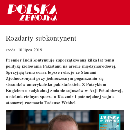
Rozdarty subkontynent
środa, 10 lipca 2019
Premier Indii kontynuuje zapoczątkowaną kilka lat temu
politykę izolowania Pakistanu na arenie międzynarodowej.
Sprzyjają temu coraz lepsze relacje ze Stanami
Zjednoczonymi przy jednoczesnym pogarszaniu się
stosunków amerykańsko-pakistańskich. Z Patrykiem
Kugielem o radykalnej zmianie sojuszów w Azji Południowej,
o nieśmiertelnym sporze o Kaszmir i potencjalnej wojnie
atomowej rozmawia Tadeusz Wróbel.