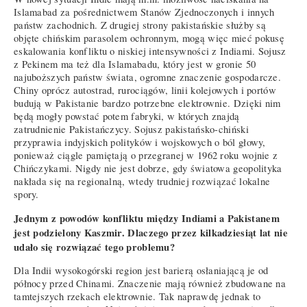
Islamabad za pośrednictwem Stanów Zjednoczonych i innych
państw zachodnich. Z drugiej strony pakistańskie służby są
objęte chińskim parasolem ochronnym, mogą więc mieć pokusę
eskalowania konfliktu o niskiej intensywności z Indiami. Sojusz
z Pekinem ma też dla Islamabadu, który jest w gronie 50
najuboższych państw świata, ogromne znaczenie gospodarcze.
Chiny oprócz autostrad, rurociągów, linii kolejowych i portów
budują w Pakistanie bardzo potrzebne elektrownie. Dzięki nim
będą mogły powstać potem fabryki, w których znajdą
zatrudnienie Pakistańczycy. Sojusz pakistańsko-chiński
przyprawia indyjskich polityków i wojskowych o ból głowy,
ponieważ ciągle pamiętają o przegranej w 1962 roku wojnie z
Chińczykami. Nigdy nie jest dobrze, gdy światowa geopolityka
nakłada się na regionalną, wtedy trudniej rozwiązać lokalne
spory.
Jednym z powodów konfliktu między Indiami a Pakistanem
jest podzielony Kaszmir. Dlaczego przez kilkadziesiąt lat nie
udało się rozwiązać tego problemu?
Dla Indii wysokogórski region jest barierą osłaniającą je od
północy przed Chinami. Znaczenie mają również zbudowane na
tamtejszych rzekach elektrownie. Tak naprawdę jednak to