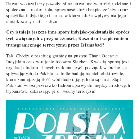
Rawat wskazał trzy powody: silne utrwalone wartości rodzinne i
społeczna samokontrola, sprawność służb bezpieczeństwa oraz
specyfika indyjskiego islamu, w którym duże wpływy ma jego
umiarkowany nurt – sufizm.
Czy istnieją jeszcze inne spory indyjsko-pakistańskie oprócz
tych związanych z przynależnością Kaszmiru i wspieraniem
transgranicznego terroryzmu przez Islamabad?
Tak. Chodzi o przebieg granicy na pustyni Thar i Oceanie
Indyjskim oraz w rejonie lodowca Siachen. Kwestią sporną jest
regulacja Indusu i innych rzek mających początek w Indiach, a
spływających do Pakistanu. Indie budują na nich elektrownie,
które zmniejszają ilość wód docierających do sąsiada. Stąd
Pakistan wnosi przeciwko Indiom sprawy do międzynarodowych
trybunałów, oskarżając je o „wodny terroryzm”.