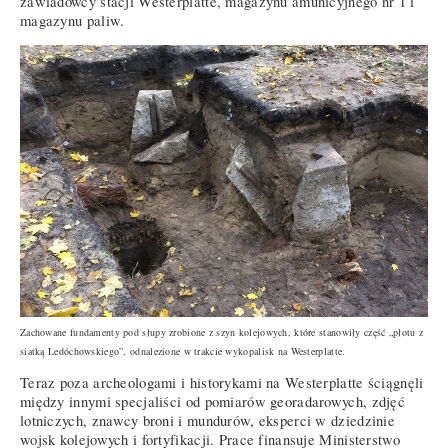
zawiadowcy stacji Westerplatte, magazynu amunicyjnego nr 1 i
magazynu paliw.
Zachowane fundamenty pod słupy zrobione z szyn kolejowych, które stanowiły część „płotu z
siatką Ledóchowskiego”, odnalezione w trakcie wykopalisk na Westerplatte.
Teraz poza archeologami i historykami na Westerplatte ściągnęli
między innymi specjaliści od pomiarów georadarowych, zdjęć
lotniczych, znawcy broni i mundurów, eksperci w dziedzinie
wojsk kolejowych i fortyfikacji. Prace finansuje Ministerstwo