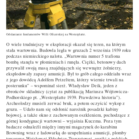
Odsłanianie fundamentów Willi Oficerskiej na Westerplatte.
O wiele trudniejszy w eksploracji okazał się teren, na którym
stała wartownia. Budowla legła w gruzach 2 września 1939 roku
podczas niemieckiego nalotu. „Wartownia numer 5 trafiona
bombą stanęła w płomieniach i runęła. Ciężki, betonowy dach
przywalił swoją masą znajdujących się wewnątrz żołnierzy,
eksplodowały zapasy amunicji. Był to grób całego oddziału wraz
z jego dowódcą Adolfem Petzeltem, którzy wiernie trwali na
posterunku” – wspominał sierż. Władysław Deik, jeden z
obrońców składnicy (cytat za publikacją Mariusza Wójtowicza-
Podhorskiego pt. „Westerplatte 1939. Prawdziwa historia”).
Archeolodzy musieli zerwać bruk, a potem oczyścić wykop z
gruzu. – Udało nam się odsłonić narożnik posadzki kabiny
bojowej, a także okno z zachowanym oszkleniem, pochodzące z
górnej kondygnacji wartowni – wyjaśnia Kuczma. Poza tym
badacze odnaleźli między innymi magazynek do karabinu
Browning wraz z ładowarką do uzupełniania amunicji, plomby
towarowe Wojskowej Składnicy Tranzytowej, guziki z polskich