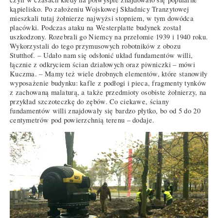
kąpielisko. Po założeniu Wojskowej Składnicy Tranzytowej
mieszkali tutaj żołnierze najwyżsi stopniem, w tym dowódca
placówki. Podczas ataku na Westerplatte budynek został
uszkodzony. Rozebrali go Niemcy na przełomie 1939 i 1940 roku.
Wykorzystali do tego przymusowych robotników z obozu
Stutthof. – Udało nam się odsłonić układ fundamentów willi,
łącznie z odkryciem ścian działowych oraz piwniczki – mówi
Kuczma. – Mamy też wiele drobnych elementów, które stanowiły
wyposażenie budynku: kafle z podłogi i pieca, fragmenty tynków
z zachowaną malaturą, a także przedmioty osobiste żołnierzy, na
przykład szczoteczkę do zębów. Co ciekawe, ściany
fundamentów willi znajdowały się bardzo płytko, bo od 5 do 20
centymetrów pod powierzchnią terenu – dodaje.