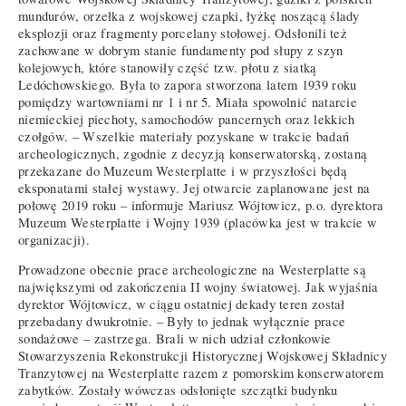
mundurów, orzełka z wojskowej czapki, łyżkę noszącą ślady
eksplozji oraz fragmenty porcelany stołowej. Odsłonili też
zachowane w dobrym stanie fundamenty pod słupy z szyn
kolejowych, które stanowiły część tzw. płotu z siatką
Ledóchowskiego. Była to zapora stworzona latem 1939 roku
pomiędzy wartowniami nr 1 i nr 5. Miała spowolnić natarcie
niemieckiej piechoty, samochodów pancernych oraz lekkich
czołgów. – Wszelkie materiały pozyskane w trakcie badań
archeologicznych, zgodnie z decyzją konserwatorską, zostaną
przekazane do Muzeum Westerplatte i w przyszłości będą
eksponatami stałej wystawy. Jej otwarcie zaplanowane jest na
połowę 2019 roku – informuje Mariusz Wójtowicz, p.o. dyrektora
Muzeum Westerplatte i Wojny 1939 (placówka jest w trakcie w
organizacji).
Prowadzone obecnie prace archeologiczne na Westerplatte są
największymi od zakończenia II wojny światowej. Jak wyjaśnia
dyrektor Wójtowicz, w ciągu ostatniej dekady teren został
przebadany dwukrotnie. – Były to jednak wyłącznie prace
sondażowe – zastrzega. Brali w nich udział członkowie
Stowarzyszenia Rekonstrukcji Historycznej Wojskowej Składnicy
Tranzytowej na Westerplatte razem z pomorskim konserwatorem
zabytków. Zostały wówczas odsłonięte szczątki budynku