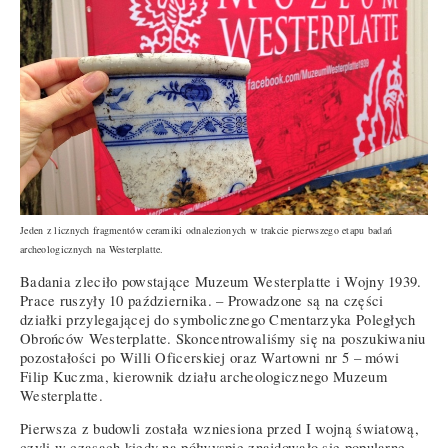
Jeden z licznych fragmentów ceramiki odnalezionych w trakcie pierwszego etapu badań
archeologicznych na Westerplatte.
Badania zleciło powstające Muzeum Westerplatte i Wojny 1939.
Prace ruszyły 10 października. – Prowadzone są na części
działki przylegającej do symbolicznego Cmentarzyka Poległych
Obrońców Westerplatte. Skoncentrowaliśmy się na poszukiwaniu
pozostałości po Willi Oficerskiej oraz Wartowni nr 5 – mówi
Filip Kuczma, kierownik działu archeologicznego Muzeum
Westerplatte.
Pierwsza z budowli została wzniesiona przed I wojną światową,
czyli w czasach kiedy na półwyspie znajdowało się popularne