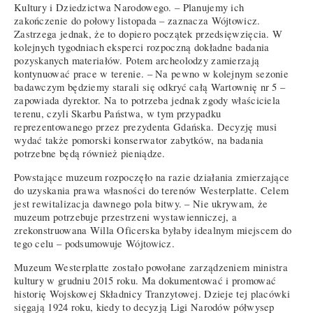
Kultury i Dziedzictwa Narodowego. – Planujemy ich
zakończenie do połowy listopada – zaznacza Wójtowicz.
Zastrzega jednak, że to dopiero początek przedsięwzięcia. W
kolejnych tygodniach eksperci rozpoczną dokładne badania
pozyskanych materiałów. Potem archeolodzy zamierzają
kontynuować prace w terenie. – Na pewno w kolejnym sezonie
badawczym będziemy starali się odkryć całą Wartownię nr 5 –
zapowiada dyrektor. Na to potrzeba jednak zgody właściciela
terenu, czyli Skarbu Państwa, w tym przypadku
reprezentowanego przez prezydenta Gdańska. Decyzję musi
wydać także pomorski konserwator zabytków, na badania
potrzebne będą również pieniądze.
Powstające muzeum rozpoczęło na razie działania zmierzające
do uzyskania prawa własności do terenów Westerplatte. Celem
jest rewitalizacja dawnego pola bitwy. – Nie ukrywam, że
muzeum potrzebuje przestrzeni wystawienniczej, a
zrekonstruowana Willa Oficerska byłaby idealnym miejscem do
tego celu – podsumowuje Wójtowicz.
Muzeum Westerplatte zostało powołane zarządzeniem ministra
kultury w grudniu 2015 roku. Ma dokumentować i promować
historię Wojskowej Składnicy Tranzytowej. Dzieje tej placówki
sięgają 1924 roku, kiedy to decyzją Ligi Narodów półwysep