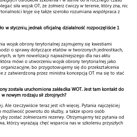
ać siła wojsk OT, że żołnierz ćwiczy w terenie, który zna, nic
torialności kryje się także szeroko rozumiana współpraca z
 w styczniu, jednak oficjalną działalność rozpoczęliście 1
ia wojsk obrony terytorialnej zajmujemy się kwestiami
Chodzi o sprawy dotyczące etatów w tworzonych jednostkach,
ch, w tym nowelizacji najważniejszego dla nas aktu
óra mówi o utworzeniu wojsk obrony terytorialnej jako
ce organizacyjne, bo przygotowujemy się do przekształcenia
 z zatwierdzoną przez ministra koncepcją OT ma się to stać
brony została uruchomiona zakładka WOT. Jest tam kontakt do
ą w nowym rodzaju sił zbrojnych?
 Ale rzeczywiście teraz jest ich więcej. Pytania najczęściej
 o możliwość powrotu do służby, a także sporo osób
łyby zostać żołnierzami rezerwy. Otrzymujemy też pytania od
wa, którzy wyrażają chęć wsparcia nas w szkoleniu przyszłych