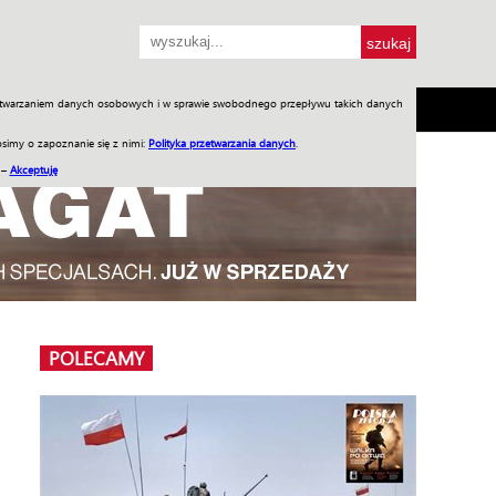
przetwarzaniem danych osobowych i w sprawie swobodnego przepływu takich danych
SH
SKLEP
Jednodniówki
Praca w WIW
simy o zapoznanie się z nimi:
Polityka przetwarzania danych
.
 –
Akceptuję
POLECAMY