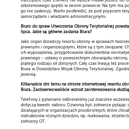
szkoleniowego spędzi w swoim powiecie. Na tym ma poleg
go nie zaskoczy. Warto podkreślić, że pod pojęciem tery
samorządami i władzami administracyjnymi.
Biuro do spraw Utworzenia Obrony Terytorialnej powstało
lipca. Jakie są główne zadania Biura?
Jako organ doradczy resortu obrony w sprawach tworzen
prawnymi i organizacyjnymi, które są z tym związane. 
ich wyposażenia, przygotowanie dokumentów normatywny
prawnego – ustawy o powszechnym obowiązku obrony, kt
piątego rodzaju sił zbrojnych. Cały czas trwają też pra
Biura w Dowództwo Wojsk Obrony Terytorialnej. Zgodnie
jesienią.
Kilkanaście dni temu na stronie internetowej resortu o
Biura. Zaobserwowaliście wzrost zainteresowania służb
Telefony z pytaniami odbieraliśmy już znacznie wcześniej.
dotyczą kwestii naboru. Dzwonią byli żołnierze pytając
działających w organizacjach proobronnych, które chcia
instruktorów różnych dziedzin, np. nurkowania, strzelect
żołnierzy OT.