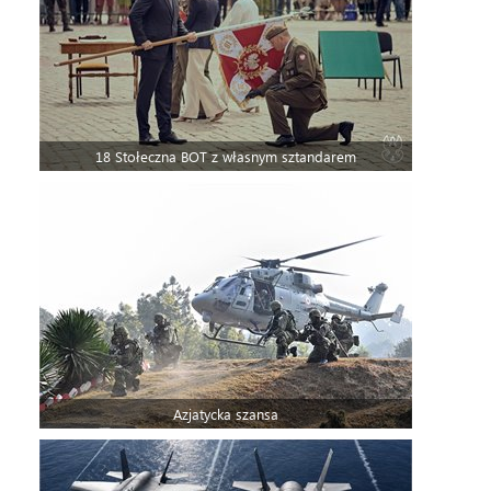
18 Stołeczna BOT z własnym sztandarem
Azjatycka szansa