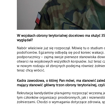
W wojskach obrony terytorialnej docelowo ma służyć 35-4
wyglądał?
Nabór właściwie już się rozpoczął. Mówię tu o studium
podoficerów. Egzaminy odbędą się pod koniec wakacji. K
podporucznicy – zajmą swoje pierwsze stanowiska dow
otwarci na wojskowych wszystkich korpusów. Już teraz cz
w nowym rodzaju sił zbrojnych podejmą również żołnierz
teraz chcą wrócić.
Kadra zawodowa, o której Pan mówi, ma stanowić zaled
mający stanowić główny trzon obrony terytorialnej, czy
Rekrutację kandydatów planujemy rozpocząć wczesną jes
tym członków organizacji proobronnych, jak i rezerwistó
żołnierzami. Chodzi o wymagania dotyczące zdrowia, spr