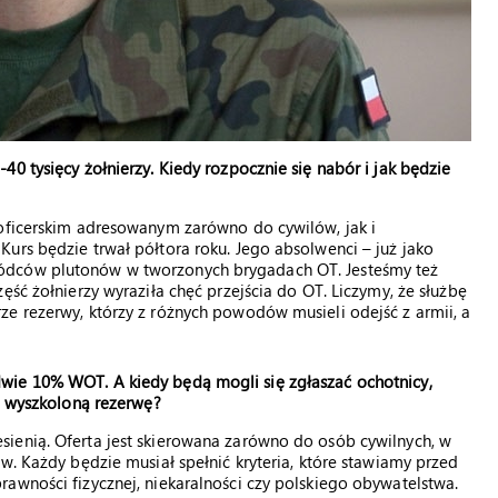
0 tysięcy żołnierzy. Kiedy rozpocznie się nabór i jak będzie
 oficerskim adresowanym zarówno do cywilów, jak i
urs będzie trwał półtora roku. Jego absolwenci – już jako
ódców plutonów w tworzonych brygadach OT. Jesteśmy też
ęść żołnierzy wyraziła chęć przejścia do OT. Liczymy, że służbę
e rezerwy, którzy z różnych powodów musieli odejść z armii, a
wie 10% WOT. A kiedy będą mogli się zgłaszać ochotnicy,
li wyszkoloną rezerwę?
ienią. Oferta jest skierowana zarówno do osób cywilnych, w
w. Każdy będzie musiał spełnić kryteria, które stawiamy przed
awności fizycznej, niekaralności czy polskiego obywatelstwa.