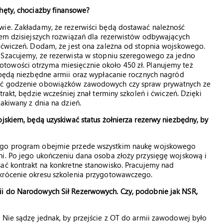
hęty, chociażby finansowe?
wie. Zakładamy, że rezerwiści będą dostawać należność
rem dzisiejszych rozwiązań dla rezerwistów odbywających
ń ćwiczeń. Dodam, że jest ona zależna od stopnia wojskowego.
 Szacujemy, że rezerwista w stopniu szeregowego za jedno
towości otrzyma miesięcznie około 450 zł. Planujemy też
e będą niezbędne armii oraz wypłacanie rocznych nagród
wić godzenie obowiązków zawodowych czy spraw prywatnych ze
rakt, będzie wcześniej znał terminy szkoleń i ćwiczeń. Dzięki
akiwany z dnia na dzień.
ojskiem, będą uzyskiwać status żołnierza rezerwy niezbędny, by
rego program obejmie przede wszystkim naukę wojskowego
ni. Po jego ukończeniu dana osoba złoży przysięgę wojskową i
sać kontrakt na konkretne stanowisko. Pracujemy nad
skrócenie okresu szkolenia przygotowawczego.
ii do Narodowych Sił Rezerwowych. Czy, podobnie jak NSR,
 Nie sądzę jednak, by przejście z OT do armii zawodowej było