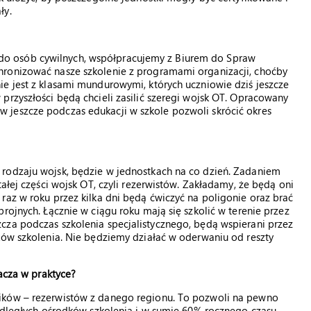
ły.
o osób cywilnych, współpracujemy z Biurem do Spraw
hronizować nasze szkolenie z programami organizacji, choćby
e jest z klasami mundurowymi, których uczniowie dziś jeszcze
przyszłości będą chcieli zasilić szeregi wojsk OT. Opracowany
 jeszcze podczas edukacji w szkole pozwoli skrócić okres
rodzaju wojsk, będzie w jednostkach na co dzień. Zadaniem
ałej części wojsk OT, czyli rezerwistów. Zakładamy, że będą oni
raz w roku przez kilka dni będą ćwiczyć na poligonie oraz brać
rojnych. Łącznie w ciągu roku mają się szkolić w terenie przez
cza podczas szkolenia specjalistycznego, będą wspierani przez
ków szkolenia. Nie będziemy działać w oderwaniu od reszty
nacza w praktyce?
ików – rezerwistów z danego regionu. To pozwoli na pewno
 odległych ośrodków szkolenia i w sumie 60% rocznego czasu