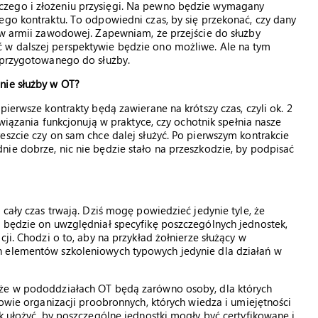
czego i złożeniu przysięgi. Na pewno będzie wymagany
ego kontraktu. To odpowiedni czas, by się przekonać, czy dany
 w armii zawodowej. Zapewniam, że przejście do służby
 w dalszej perspektywie będzie ono możliwe. Ale na tym
ż przygotowanego do służby.
nie służby w OT?
pierwsze kontrakty będą zawierane na krótszy czas, czyli ok. 2
związania funkcjonują w praktyce, czy ochotnik spełnia nasze
eszcie czy on sam chce dalej służyć. Po pierwszym kontrakcie
ie dobrze, nic nie będzie stało na przeszkodzie, by podpisać
 cały czas trwają. Dziś mogę powiedzieć jedynie tyle, że
e będzie on uwzględniał specyfikę poszczególnych jednostek,
ji. Chodzi o to, aby na przykład żołnierze służący w
h elementów szkoleniowych typowych jedynie dla działań w
 że w pododdziałach OT będą zarówno osoby, dla których
kowie organizacji proobronnych, których wiedza i umiejętności
k ułożyć, by poszczególne jednostki mogły być certyfikowane i