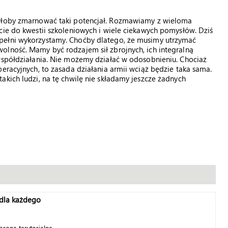
byłoby zmarnować taki potencjał. Rozmawiamy z wieloma
cie do kwestii szkoleniowych i wiele ciekawych pomysłów. Dziś
pełni wykorzystamy. Choćby dlatego, że musimy utrzymać
olność. Mamy być rodzajem sił zbrojnych, ich integralną
 współdziałania. Nie możemy działać w odosobnieniu. Chociaż
eracyjnych, to zasada działania armii wciąż będzie taka sama.
akich ludzi, na tę chwilę nie składamy jeszcze żadnych
 dla każdego
rona terytorialna