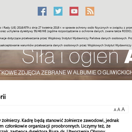
o i Rady (UE) 2016/679 z dnia 27 kwietnia 2016 r. w sprawie ochrony osób fizycznych w związku z 
Świat
Społeczność
Sport
Historia
Galerie
Wideo
ENGLI
oraz uchylenia dyrektywy 95/46/WE (ogólne rozporządzenie o ochronie danych, zwane także RODO).
acje dotyczące przetwarzania przez Wojskowy Instytut Wydawniczy Państwa danych osobowych. Pro
zaakceptowanie warunków przetwarzania danych osobowych przez Wojskowych Instytut Wydawniczy
ii
A
A
A
cy żołnierzy. Kadrę będą stanowić żołnierze zawodowi, jednak
m członkowie organizacji proobronnych. Liczymy też, że
bczak, zastępca dyrektora Biura ds. Utworzenia Obrony