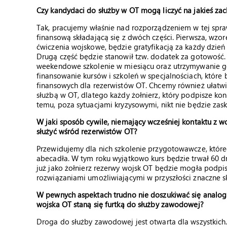
Czy kandydaci do służby w OT mogą liczyć na jakieś zac
Tak, pracujemy właśnie nad rozporządzeniem w tej spra
finansową składającą się z dwóch części. Pierwsza, wzo
ćwiczenia wojskowe, będzie gratyfikacją za każdy dzie
Drugą część będzie stanowił tzw. dodatek za gotowość.
weekendowe szkolenie w miesiącu oraz utrzymywanie go
finansowanie kursów i szkoleń w specjalnościach, któr
finansowych dla rezerwistów OT. Chcemy również ułat
służbą w OT, dlatego każdy żołnierz, który podpisze kont
temu, poza sytuacjami kryzysowymi, nikt nie będzie zask
W jaki sposób cywile, niemający wcześniej kontaktu z w
służyć wśród rezerwistów OT?
Przewidujemy dla nich szkolenie przygotowawcze, któ
abecadła. W tym roku wyjątkowo kurs będzie trwał 60 d
już jako żołnierz rezerwy wojsk OT będzie mogła podpi
rozwiązaniami umożliwiającymi w przyszłości znaczne 
W pewnych aspektach trudno nie doszukiwać się analog
wojska OT staną się furtką do służby zawodowej?
Droga do służby zawodowej jest otwarta dla wszystkich.