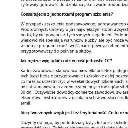
zyskiwały gotowość do działania jako zwarte pododdzia
Konsultujecie z jednostkami program szkolenia?
W przypadku szkolenia podstawowego, adresowanego d
Proobronnych. Chcemy w jak największym stopniu zsync
po to, by nie powtarzać tych samych zagadnień. Podobni
wiekowo nie spełniają warunków służby, ale być może w 
wspólnie program i możliwość nauki pewnych elementów
przygotowawczy do pełnienia służby.
Jak będzie wyglądać codzienność jednostki OT?
Kadra zawodowa, stanowiąca niewielki odsetek piątego 
tych ludzi będzie przygotowanie i szkolenie całej pozost
co miesiąc uczestniczyć w weekendowych szkoleniach, a 
udział w manewrach z żołnierzami innych rodzajów sił zb
30 dni. Oczywiście dowódcy-żołnierze zawodowi, zwłasz
ekspertów i instruktorów z działających w wojsku ośrod
armii.
Ideą tworzonych wojsk jest też terytorialność. Co to oz
Dążymy do tego, by pododdziały były złożone z ochotn
oszczędzić czas. Żołnierz nie będzie musiał jeździć do