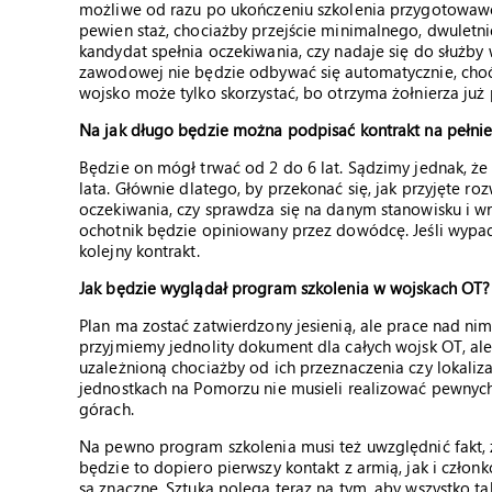
możliwe od razu po ukończeniu szkolenia przygotowaw
pewien staż, chociażby przejście minimalnego, dwuletni
kandydat spełnia oczekiwania, czy nadaje się do służby
zawodowej nie będzie odbywać się automatycznie, choć
wojsko może tylko skorzystać, bo otrzyma żołnierza ju
Na jak długo będzie można podpisać kontrakt na pełnie
Będzie on mógł trwać od 2 do 6 lat. Sądzimy jednak, że 
lata. Głównie dlatego, by przekonać się, jak przyjęte ro
oczekiwania, czy sprawdza się na danym stanowisku i wr
ochotnik będzie opiniowany przez dowódcę. Jeśli wypadn
kolejny kontrakt.
Jak będzie wyglądał program szkolenia w wojskach OT?
Plan ma zostać zatwierdzony jesienią, ale prace nad nim
przyjmiemy jednolity dokument dla całych wojsk OT, al
uzależnioną chociażby od ich przeznaczenia czy lokalizac
jednostkach na Pomorzu nie musieli realizować pewnyc
górach.
Na pewno program szkolenia musi też uwzględnić fakt,
będzie to dopiero pierwszy kontakt z armią, jak i człon
są znaczne. Sztuka polega teraz na tym, aby wszystko ta