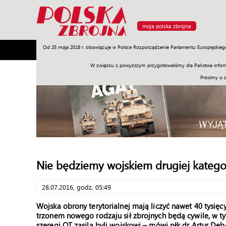
moja polska zbrojna
Od 25 maja 2018 r. obowiązuje w Polsce Rozporządzenie Parlamentu Europejskieg
Armia
Poligon
Sprzęt
Misje
Polityka
Prawo
W związku z powyższym przygotowaliśmy dla Państwa inform
Prosimy o 
Nie będziemy wojskiem drugiej kategor
28.07.2016, godz. 05:49
Wojska obrony terytorialnej mają liczyć nawet 40 tysię
trzonem nowego rodzaju sił zbrojnych będą cywile, w ty
szeregi OT zasilą byli wojskowi – mówi płk dr Artur Dę