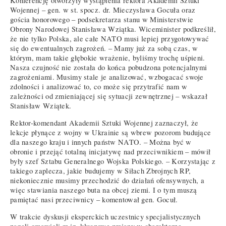
Konferencję otworzyły wystąpienia rektora Akademii Sztuki
Wojennej – gen. w st. spocz. dr. Mieczysława Gocuła oraz
gościa honorowego – podsekretarza stanu w Ministerstwie
Obrony Narodowej Stanisława Wziątka. Wiceminister podkreślił,
że nie tylko Polska, ale całe NATO musi lepiej przygotowywać
się do ewentualnych zagrożeń. – Mamy już za sobą czas, w
którym, mam takie głębokie wrażenie, byliśmy trochę uśpieni.
Nasza czujność nie została do końca pobudzona potencjalnymi
zagrożeniami. Musimy stale je analizować, wzbogacać swoje
zdolności i analizować to, co może się przytrafić nam w
zależności od zmieniającej się sytuacji zewnętrznej – wskazał
Stanisław Wziątek.
Rektor-komendant Akademii Sztuki Wojennej zaznaczył, że
lekcje płynące z wojny w Ukrainie są wbrew pozorom budujące
dla naszego kraju i innych państw NATO. – Można być w
obronie i przejąć totalną inicjatywę nad przeciwnikiem – mówił
były szef Sztabu Generalnego Wojska Polskiego. – Korzystając z
takiego zaplecza, jakie budujemy w Siłach Zbrojnych RP,
niekoniecznie musimy przechodzić do działań ofensywnych, a
więc stawiania naszego buta na obcej ziemi. I o tym muszą
pamiętać nasi przeciwnicy – komentował gen. Gocuł.
W trakcie dyskusji eksperckich uczestnicy specjalistycznych