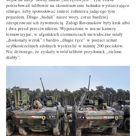
potrzebowali talibowie na skonstruowanie ładunku wystarczająco
silnego, żeby spowodować śmierć żołnierza jadącego tym
pojazdem. Długo „badali” nasze wozy, coraz bardziej
zdesperowani ich żywotnością. Załogi Rosomaków były krok albo
i dwa przed przeciwnikiem. Wyposażone w nocne kamery
termowizyjne, w afgańskich ciemnościach niewidoczne miały
„doskonały wzrok” i bardzo „długie ręce” w postaci armat
szybkostrzelnych zdolnych wystrzelić w minutę 200 pocisków.
Nic dziwnego, że zyskały wśród talibów przydomek „zielone
diabły”.