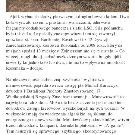
– Ajdik wybuchł między pierwszym a drugim lewym kołem. Dwa
koła wyrwało razem z piastami i wahaczami, oderwało
fragmenty dodatkowego pancerza i siatki LSO. Siła podmuchu
była tak duża, że puściły zaczepy włazu i ten się otworzył –
opowiada st. szer. Bartłomiej Rosołowski z 12 Dywizji
Zmechanizowanej, kierowca Rosomaka od 2008 roku, który na
misjach spędził 13 miesięcy. Żołnierzom nic się nie stało. – Co
więcej, mogli dalej jechać uszkodzonym wozem, bo gdy ajdik
urwie tylko jedno koło lub dwa, nie ma to wpływu na mobilność
Rosomaka – dodaje.
Na niezawodność techniczną, szybkość i wyjątkową
manewrowość pojazdu zwraca uwagę płk Michał Kuraczyk,
dowódca 1 Batalionu Piechoty Zmotoryzowanej 17
Wielkopolskiej Brygady Zmechanizowanej: – Manewrowość to
największa ich zaleta. Może nie bez znaczenia jest charakter
dowódców załóg i kierowców wyszkolonych na tych wozach. W
większości mają doświadczenia afgańskie, są skłonni do
energicznego manewrowania. Moi dowódcy pododdziałów, w tym
trzech dowódców kompanii, dowodziło plutonami w „Afganie”.
Tam nauczyli się sprawnego, szybkiego, skoordynowanego