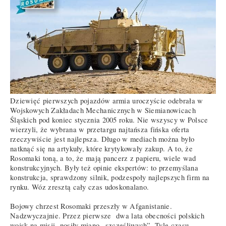
Dziewięć pierwszych pojazdów armia uroczyście odebrała w
Wojskowych Zakładach Mechanicznych w Siemianowicach
Śląskich pod koniec stycznia 2005 roku. Nie wszyscy w Polsce
wierzyli, że wybrana w przetargu najtańsza fińska oferta
rzeczywiście jest najlepsza. Długo w mediach można było
natknąć się na artykuły, które krytykowały zakup. A to, że
Rosomaki toną, a to, że mają pancerz z papieru, wiele wad
konstrukcyjnych. Były też opinie ekspertów: to przemyślana
konstrukcja, sprawdzony silnik, podzespoły najlepszych firm na
rynku. Wóz zresztą cały czas udoskonalano.
Bojowy chrzest Rosomaki przeszły w Afganistanie.
Nadzwyczajnie. Przez pierwsze dwa lata obecności polskich
wojsk na misji nosiły miano „szczęśliwych”. Tyle czasu