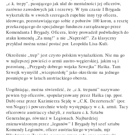
„c.k. trepy”, pasującego jak ulał do mentalności jej oficerów,
zarówno zawodowych jak i rezerwy. W tym czasie I Brygada
wykształciła w swoich szeregach zupełnie inny typ oficera,
ideowego, pozostawiającego sobie z poborów 100 koron, a resztę
przekazującego do specjalnego funduszu zarządzanego przez
Komendanta I Brygady. Oficera, który prowadził podwładnych do
ataku komendą „Za mną!” a nie „Naprzód!”. Za klasyczny
przykład można uznać postać por. Leopolda Lisa-Kuli.
Określenie „trep” jest czysto polskim wynalazkiem. Nie ma go
w najlepszej powieści o armii austro-węgierskiej, jakim są i
pozostaną, „Przygody dobrego wojaka Szwejka” Haška. Tam
Szwejk wymyślił „wicepierdołę” jako określenie na jednego
posuniętego w latach austriackiego obersta.
Uogólniając, można stwierdzić, że „c.k. trepami” nazywano
pewien typ oficerów, spopularyzowany przez Haška (np. ppor.
Dub) oraz przez Kazimierza Sejdę w „C.K. Dezerterach” (por.
von Nogay) i powszechnie wtedy występujący w c.k. armii. Tacy
oficerowie austriaccy służyli, z rozkazu c.k. Sztabu
Generalnego, również w Legionach. Najbardziej
znienawidzonym przez „legunów” I Brygady był szef sztabu
Komendy Legionów, oficer austriackiego wywiadu, mjr