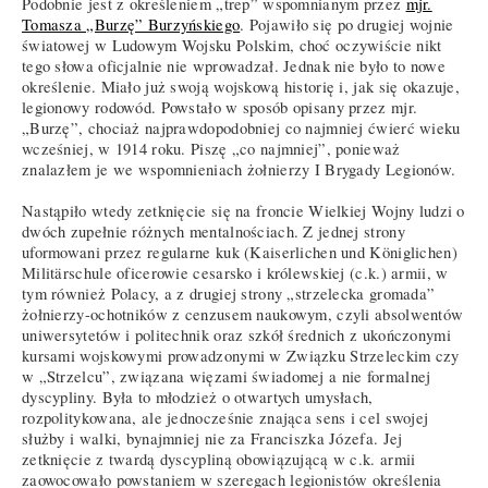
Podobnie jest z określeniem „trep” wspomnianym przez
mjr.
Tomasza „Burzę” Burzyńskiego
. Pojawiło się po drugiej wojnie
światowej w Ludowym Wojsku Polskim, choć oczywiście nikt
tego słowa oficjalnie nie wprowadzał. Jednak nie było to nowe
określenie. Miało już swoją wojskową historię i, jak się okazuje,
legionowy rodowód. Powstało w sposób opisany przez mjr.
„Burzę”, chociaż najprawdopodobniej co najmniej ćwierć wieku
wcześniej, w 1914 roku. Piszę „co najmniej”, ponieważ
znalazłem je we wspomnieniach żołnierzy I Brygady Legionów.
Nastąpiło wtedy zetknięcie się na froncie Wielkiej Wojny ludzi o
dwóch zupełnie różnych mentalnościach. Z jednej strony
uformowani przez regularne kuk (Kaiserlichen und Königlichen)
Militärschule oficerowie cesarsko i królewskiej (c.k.) armii, w
tym również Polacy, a z drugiej strony „strzelecka gromada”
żołnierzy-ochotników z cenzusem naukowym, czyli absolwentów
uniwersytetów i politechnik oraz szkół średnich z ukończonymi
kursami wojskowymi prowadzonymi w Związku Strzeleckim czy
w „Strzelcu”, związana więzami świadomej a nie formalnej
dyscypliny. Była to młodzież o otwartych umysłach,
rozpolitykowana, ale jednocześnie znająca sens i cel swojej
służby i walki, bynajmniej nie za Franciszka Józefa. Jej
zetknięcie z twardą dyscypliną obowiązującą w c.k. armii
zaowocowało powstaniem w szeregach legionistów określenia