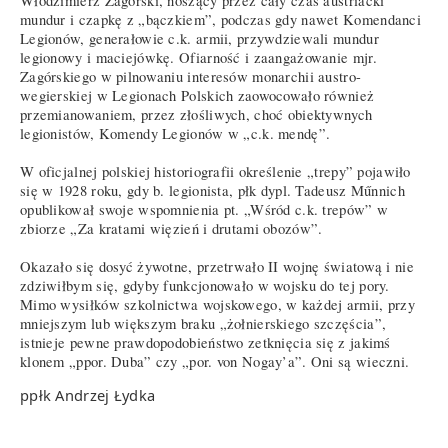
Włodzimierz Zagórski, noszący przez cały czas austriacki
mundur i czapkę z „bączkiem”, podczas gdy nawet Komendanci
Legionów, generałowie c.k. armii, przywdziewali mundur
legionowy i maciejówkę. Ofiarność i zaangażowanie mjr.
Zagórskiego w pilnowaniu interesów monarchii austro-
wegierskiej w Legionach Polskich zaowocowało również
przemianowaniem, przez złośliwych, choć obiektywnych
legionistów, Komendy Legionów w „c.k. mendę”.
W oficjalnej polskiej historiografii określenie „trepy” pojawiło
się w 1928 roku, gdy b. legionista, płk dypl. Tadeusz Műnnich
opublikował swoje wspomnienia pt. „Wśród c.k. trepów” w
zbiorze „Za kratami więzień i drutami obozów”.
Okazało się dosyć żywotne, przetrwało II wojnę światową i nie
zdziwiłbym się, gdyby funkcjonowało w wojsku do tej pory.
Mimo wysiłków szkolnictwa wojskowego, w każdej armii, przy
mniejszym lub większym braku „żołnierskiego szczęścia”,
istnieje pewne prawdopodobieństwo zetknięcia się z jakimś
klonem „ppor. Duba” czy „por. von Nogay’a”. Oni są wieczni.
ppłk Andrzej Łydka