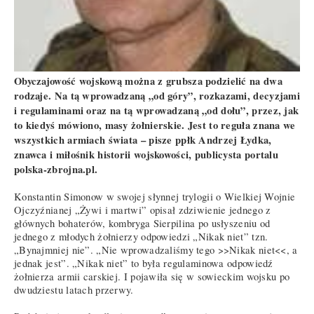
Obyczajowość wojskową można z grubsza podzielić na dwa
rodzaje. Na tą wprowadzaną „od góry”, rozkazami, decyzjami
i regulaminami oraz na tą wprowadzaną „od dołu”, przez, jak
to kiedyś mówiono, masy żołnierskie. Jest to reguła znana we
wszystkich armiach świata – pisze ppłk Andrzej Łydka,
znawca i miłośnik historii wojskowości, publicysta portalu
polska-zbrojna.pl.
Konstantin Simonow w swojej słynnej trylogii o Wielkiej Wojnie
Ojczyźnianej „Żywi i martwi” opisał zdziwienie jednego z
głównych bohaterów, kombryga Sierpilina po usłyszeniu od
jednego z młodych żołnierzy odpowiedzi „Nikak niet” tzn.
„Bynajmniej nie”. „Nie wprowadzaliśmy tego >>Nikak niet<<, a
jednak jest”. „Nikak niet” to była regulaminowa odpowiedź
żołnierza armii carskiej. I pojawiła się w sowieckim wojsku po
dwudziestu latach przerwy.