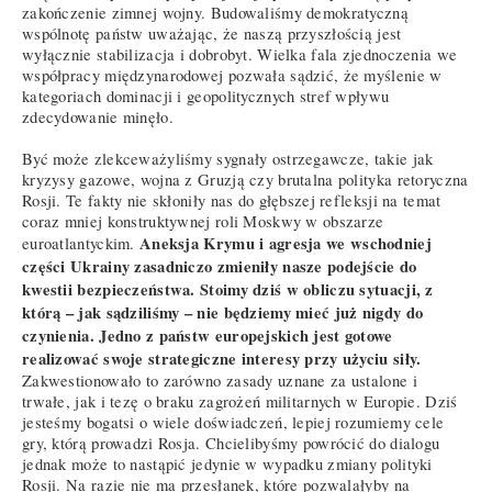
zakończenie zimnej wojny. Budowaliśmy demokratyczną
wspólnotę państw uważając, że naszą przyszłością jest
wyłącznie stabilizacja i dobrobyt. Wielka fala zjednoczenia we
współpracy międzynarodowej pozwała sądzić, że myślenie w
kategoriach dominacji i geopolitycznych stref wpływu
zdecydowanie minęło.
Być może zlekceważyliśmy sygnały ostrzegawcze, takie jak
kryzysy gazowe, wojna z Gruzją czy brutalna polityka retoryczna
Rosji. Te fakty nie skłoniły nas do głębszej refleksji na temat
coraz mniej konstruktywnej roli Moskwy w obszarze
Aneksja Krymu i agresja we wschodniej
euroatlantyckim.
części Ukrainy zasadniczo zmieniły nasze podejście do
kwestii bezpieczeństwa. Stoimy dziś w obliczu sytuacji, z
którą – jak sądziliśmy – nie będziemy mieć już nigdy do
czynienia. Jedno z państw europejskich jest gotowe
realizować swoje strategiczne interesy przy użyciu siły.
Zakwestionowało to zarówno zasady uznane za ustalone i
trwałe, jak i tezę o braku zagrożeń militarnych w Europie. Dziś
jesteśmy bogatsi o wiele doświadczeń, lepiej rozumiemy cele
gry, którą prowadzi Rosja. Chcielibyśmy powrócić do dialogu
jednak może to nastąpić jedynie w wypadku zmiany polityki
Rosji. Na razie nie ma przesłanek, które pozwalałyby na