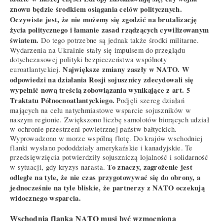
znowu będzie środkiem osiągania celów politycznych.
Oczywiste jest, że nie możemy się zgodzić na brutalizację
życia politycznego i łamanie zasad rządzących cywilizowanym
światem.
Do tego potrzebne są jednak także środki militarne.
Wydarzenia na Ukrainie stały się impulsem do przeglądu
dotychczasowej polityki bezpieczeństwa wspólnoty
Największe zmiany zaszły w NATO. W
euroatlantyckiej.
odpowiedzi na działania Rosji sojusznicy zdecydowali się
wypełnić nową treścią zobowiązania wynikające z art. 5
Traktatu Północnoatlantyckiego.
Podjęli szereg działań
mających na celu natychmiastowe wsparcie sojuszników w
naszym regionie. Zwiększono liczbę samolotów biorących udział
w ochronie przestrzeni powietrznej państw bałtyckich.
Wyprowadzono w morze wspólną flotę. Do krajów wschodniej
flanki wysłano pododdziały amerykańskie i kanadyjskie. Te
przedsięwzięcia potwierdziły sojuszniczą lojalność i solidarność
To znaczy, zagrożenie jest
w sytuacji, gdy kryzys narasta.
odległe na tyle, że nie czas przygotowywać się do obrony, a
jednocześnie na tyle bliskie, że partnerzy z NATO oczekują
widocznego wsparcia.
Wschodnia flanka NATO musi być wzmocniona