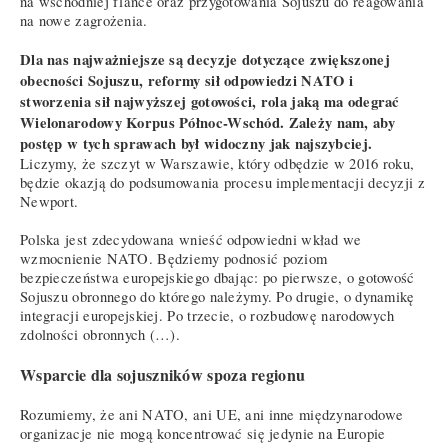
na wschodniej flance oraz przygotowania Sojuszu do reagowania
na nowe zagrożenia.
Dla nas najważniejsze są decyzje dotyczące zwiększonej
obecności Sojuszu, reformy sił odpowiedzi NATO i
stworzenia sił najwyższej gotowości, rola jaką ma odegrać
Wielonarodowy Korpus Północ-Wschód. Zależy nam, aby
postęp w tych sprawach był widoczny jak najszybciej.
Liczymy, że szczyt w Warszawie, który odbędzie w 2016 roku,
będzie okazją do podsumowania procesu implementacji decyzji z
Newport.
Polska jest zdecydowana wnieść odpowiedni wkład we
wzmocnienie NATO. Będziemy podnosić poziom
bezpieczeństwa europejskiego dbając: po pierwsze, o gotowość
Sojuszu obronnego do którego należymy. Po drugie, o dynamikę
integracji europejskiej. Po trzecie, o rozbudowę narodowych
zdolności obronnych (…).
Wsparcie dla sojuszników spoza regionu
Rozumiemy, że ani NATO, ani UE, ani inne międzynarodowe
organizacje nie mogą koncentrować się jedynie na Europie