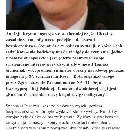
Aneksja Krymu i agresja we wschodniej części Ukrainy
zasadniczo zmieniły nasze podejście do kwestii
bezpieczeństwa. Stoimy dziś w obliczu sytuacji, z którą – jak
sądziliśmy – nie będziemy mieć już nigdy do czynienia. Jedno
z państw europejskich jest gotowe realizować swoje
strategiczne interesy przy użyciu siły – mówił Tomasz
Siemoniak, wicepremier i minister obrony narodowej podczas
inauguracji 87. seminarium Rose – Roth organizowanego
przez Zgromadzenie Parlamentarne NATO i Sejm
Rzeczypospolitej Polskiej. Tematem dwudniowej sesji jest
„Europa Wschodnia i nowy krajobraz geopolityczny”.
Szanowni Państwo, jeszcze niedawno wysoki poziom
bezpieczeństwa w Europie wydawał się oczywisty. Konflikty
zbrojne były daleko od naszych granic. Żyliśmy w przekonaniu,
że sytuacja na naszym kontynencie pozostanie niezmienna.
Chętnie korzystaliśmy z pokojowej dywidendy, którą przyniosło