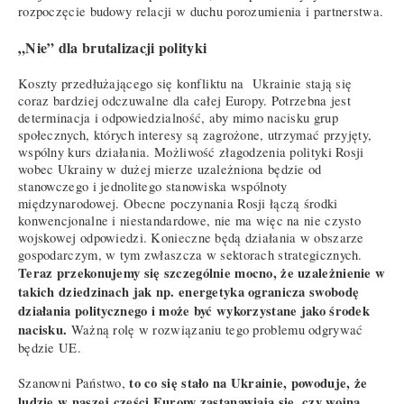
rozpoczęcie budowy relacji w duchu porozumienia i partnerstwa.
„Nie” dla brutalizacji polityki
Koszty przedłużającego się konfliktu na Ukrainie stają się
coraz bardziej odczuwalne dla całej Europy. Potrzebna jest
determinacja i odpowiedzialność, aby mimo nacisku grup
społecznych, których interesy są zagrożone, utrzymać przyjęty,
wspólny kurs działania. Możliwość złagodzenia polityki Rosji
wobec Ukrainy w dużej mierze uzależniona będzie od
stanowczego i jednolitego stanowiska wspólnoty
międzynarodowej. Obecne poczynania Rosji łączą środki
konwencjonalne i niestandardowe, nie ma więc na nie czysto
wojskowej odpowiedzi. Konieczne będą działania w obszarze
gospodarczym, w tym zwłaszcza w sektorach strategicznych.
Teraz przekonujemy się szczególnie mocno, że uzależnienie w
takich dziedzinach jak np. energetyka ogranicza swobodę
działania politycznego i może być wykorzystane jako środek
nacisku.
Ważną rolę w rozwiązaniu tego problemu odgrywać
będzie UE.
to co się stało na Ukrainie, powoduje, że
Szanowni Państwo,
ludzie w naszej części Europy zastanawiają się, czy wojna