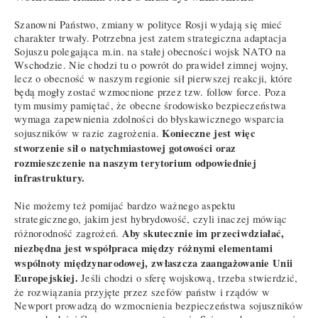
Szanowni Państwo, zmiany w polityce Rosji wydają się mieć
charakter trwały. Potrzebna jest zatem strategiczna adaptacja
Sojuszu polegająca m.in. na stałej obecności wojsk NATO na
Wschodzie. Nie chodzi tu o powrót do prawideł zimnej wojny,
lecz o obecność w naszym regionie sił pierwszej reakcji, które
będą mogły zostać wzmocnione przez tzw. follow force. Poza
tym musimy pamiętać, że obecne środowisko bezpieczeństwa
wymaga zapewnienia zdolności do błyskawicznego wsparcia
Konieczne jest więc
sojuszników w razie zagrożenia.
stworzenie sił o natychmiastowej gotowości oraz
rozmieszczenie na naszym terytorium odpowiedniej
infrastruktury.
Nie możemy też pomijać bardzo ważnego aspektu
strategicznego, jakim jest hybrydowość, czyli inaczej mówiąc
Aby skutecznie im przeciwdziałać,
różnorodność zagrożeń.
niezbędna jest współpraca między różnymi elementami
wspólnoty międzynarodowej, zwłaszcza zaangażowanie Unii
Europejskiej.
Jeśli chodzi o sferę wojskową, trzeba stwierdzić,
że rozwiązania przyjęte przez szefów państw i rządów w
Newport prowadzą do wzmocnienia bezpieczeństwa sojuszników