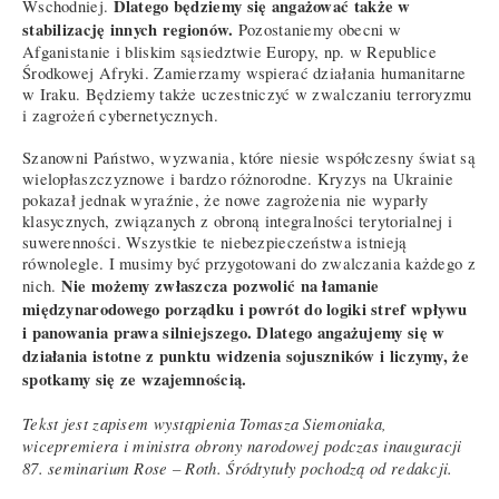
Dlatego będziemy się angażować także w
Wschodniej.
stabilizację innych regionów.
Pozostaniemy obecni w
Afganistanie i bliskim sąsiedztwie Europy, np. w Republice
Środkowej Afryki. Zamierzamy wspierać działania humanitarne
w Iraku. Będziemy także uczestniczyć w zwalczaniu terroryzmu
i zagrożeń cybernetycznych.
Szanowni Państwo, wyzwania, które niesie współczesny świat są
wielopłaszczyznowe i bardzo różnorodne. Kryzys na Ukrainie
pokazał jednak wyraźnie, że nowe zagrożenia nie wyparły
klasycznych, związanych z obroną integralności terytorialnej i
suwerenności. Wszystkie te niebezpieczeństwa istnieją
równolegle. I musimy być przygotowani do zwalczania każdego z
Nie możemy zwłaszcza pozwolić na łamanie
nich.
międzynarodowego porządku i powrót do logiki stref wpływu
i panowania prawa silniejszego. Dlatego angażujemy się w
działania istotne z punktu widzenia sojuszników i liczymy, że
spotkamy się ze wzajemnością.
Tekst jest zapisem wystąpienia Tomasza Siemoniaka,
wicepremiera i ministra obrony narodowej podczas inauguracji
87. seminarium Rose – Roth. Śródtytuły pochodzą od redakcji.