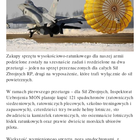
Zakupy sprzętu wysokościowo-ratunkowego dla naszej armii
podzielone zostały na szesnaście zadań i rozdzielone na dwa
przetargi – jeden na sprzęt przeznaczonych dla całych Sił
Zbrojnych RP, drugi na wyposażenie, które trafi wyłącznie do sił
powietrznych.
W ramach pierwszego przetargu – dla Sił Zbrojnych, Inspektorat
Uzbrojenia MON planuje kupić 121 spadochronów (ratowniczych
siedzeniowych, ratowniczych plecowych, szkolno-treningowych i
zapasowych), czterdzieści trzy twarde hełmy lotnicze, sto
dwadzieścia kamizelek ratowniczych, sto osiemnaście lotniczych
łódek ratunkowych oraz prawie dwieście morskich ubiorów
pilota.
Większość wymienionego sprzętu, poza spadochronami, z