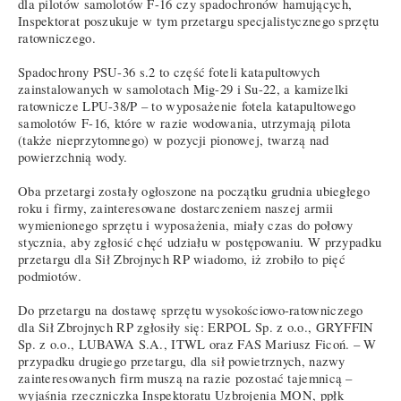
dla pilotów samolotów F-16 czy spadochronów hamujących,
Inspektorat poszukuje w tym przetargu specjalistycznego sprzętu
ratowniczego.
Spadochrony PSU-36 s.2 to część foteli katapultowych
zainstalowanych w samolotach Mig-29 i Su-22, a kamizelki
ratownicze LPU-38/P – to wyposażenie fotela katapultowego
samolotów F-16, które w razie wodowania, utrzymają pilota
(także nieprzytomnego) w pozycji pionowej, twarzą nad
powierzchnią wody.
Oba przetargi zostały ogłoszone na początku grudnia ubiegłego
roku i firmy, zainteresowane dostarczeniem naszej armii
wymienionego sprzętu i wyposażenia, miały czas do połowy
stycznia, aby zgłosić chęć udziału w postępowaniu. W przypadku
przetargu dla Sił Zbrojnych RP wiadomo, iż zrobiło to pięć
podmiotów.
Do przetargu na dostawę sprzętu wysokościowo-ratowniczego
dla Sił Zbrojnych RP zgłosiły się: ERPOL Sp. z o.o., GRYFFIN
Sp. z o.o., LUBAWA S.A., ITWL oraz FAS Mariusz Ficoń. – W
przypadku drugiego przetargu, dla sił powietrznych, nazwy
zainteresowanych firm muszą na razie pozostać tajemnicą –
wyjaśnia rzeczniczka Inspektoratu Uzbrojenia MON, ppłk