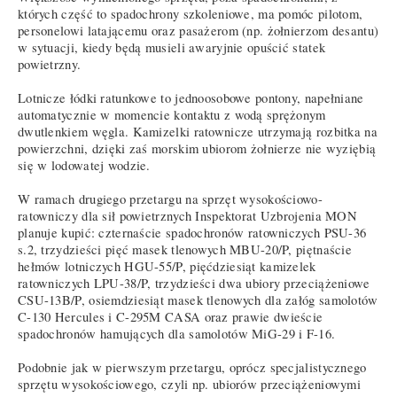
których część to spadochrony szkoleniowe, ma pomóc pilotom,
personelowi latającemu oraz pasażerom (np. żołnierzom desantu)
w sytuacji, kiedy będą musieli awaryjnie opuścić statek
powietrzny.
Lotnicze łódki ratunkowe to jednoosobowe pontony, napełniane
automatycznie w momencie kontaktu z wodą sprężonym
dwutlenkiem węgla. Kamizelki ratownicze utrzymają rozbitka na
powierzchni, dzięki zaś morskim ubiorom żołnierze nie wyziębią
się w lodowatej wodzie.
W ramach drugiego przetargu na sprzęt wysokościowo-
ratowniczy dla sił powietrznych Inspektorat Uzbrojenia MON
planuje kupić: czternaście spadochronów ratowniczych PSU-36
s.2, trzydzieści pięć masek tlenowych MBU-20/P, piętnaście
hełmów lotniczych HGU-55/P, pięćdziesiąt kamizelek
ratowniczych LPU-38/P, trzydzieści dwa ubiory przeciążeniowe
CSU-13B/P, osiemdziesiąt masek tlenowych dla załóg samolotów
C-130 Hercules i C-295M CASA oraz prawie dwieście
spadochronów hamujących dla samolotów MiG-29 i F-16.
Podobnie jak w pierwszym przetargu, oprócz specjalistycznego
sprzętu wysokościowego, czyli np. ubiorów przeciążeniowymi