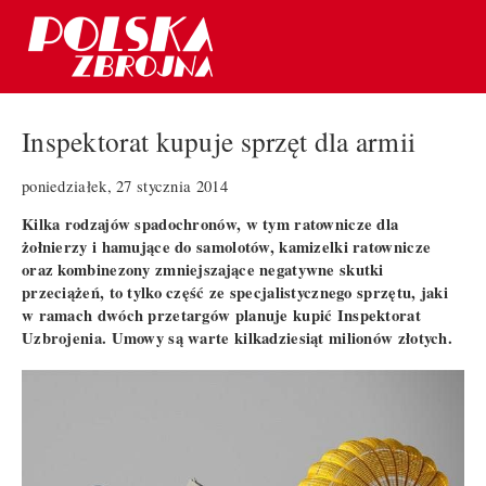
Inspektorat kupuje sprzęt dla armii
poniedziałek, 27 stycznia 2014
Kilka rodzajów spadochronów, w tym ratownicze dla
żołnierzy i hamujące do samolotów, kamizelki ratownicze
oraz kombinezony zmniejszające negatywne skutki
przeciążeń, to tylko część ze specjalistycznego sprzętu, jaki
w ramach dwóch przetargów planuje kupić Inspektorat
Uzbrojenia. Umowy są warte kilkadziesiąt milionów złotych.