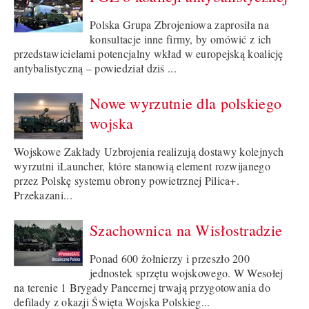
Polska Grupa Zbrojeniowa zaprosiła na
konsultacje inne firmy, by omówić z ich
przedstawicielami potencjalny wkład w europejską koalicję
antybalistyczną – powiedział dziś ...
Nowe wyrzutnie dla polskiego
wojska
Wojskowe Zakłady Uzbrojenia realizują dostawy kolejnych
wyrzutni iLauncher, które stanowią element rozwijanego
przez Polskę systemu obrony powietrznej Pilica+.
Przekazani...
Szachownica na Wisłostradzie
Ponad 600 żołnierzy i przeszło 200
jednostek sprzętu wojskowego. W Wesołej
na terenie 1 Brygady Pancernej trwają przygotowania do
defilady z okazji Święta Wojska Polskieg...