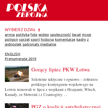
WYBIERZ DZIAŁ
armia
polityka
foto
wideo
społeczność
świat
misje
poligon
sprzęt
sport
historia
komentarze
kadry
z
jednostek
patronaty medialne
ENGLISH
Prenumerata 2019
Gorący lipiec PKW Łotwa
Szkolenie taktyczne i ogniowe – żołnierze
polskiego kontyngentu wojskowego na
Łotwie trenowali w lipcu z wojskami z Hiszpanii, Włoch,
Kanady, ze Słowenii i z Czarnogóry. ...
PGZ o koalicji antybalistycznej