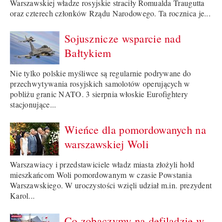
Warszawskiej władze rosyjskie straciły Romualda Traugutta
oraz czterech członków Rządu Narodowego. Ta rocznica je...
Sojusznicze wsparcie nad
Bałtykiem
Nie tylko polskie myśliwce są regularnie podrywane do
przechwytywania rosyjskich samolotów operujących w
pobliżu granic NATO. 3 sierpnia włoskie Eurofightery
stacjonujące...
Wieńce dla pomordowanych na
warszawskiej Woli
Warszawiacy i przedstawiciele władz miasta złożyli hołd
mieszkańcom Woli pomordowanym w czasie Powstania
Warszawskiego. W uroczystości wzięli udział m.in. prezydent
Karol...
Co zobaczymy na defiladzie w