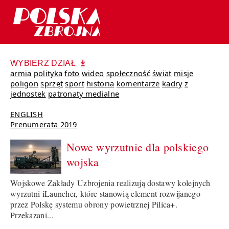
WYBIERZ DZIAŁ
armia
polityka
foto
wideo
społeczność
świat
misje
poligon
sprzęt
sport
historia
komentarze
kadry
z
jednostek
patronaty medialne
ENGLISH
Prenumerata 2019
Nowe wyrzutnie dla polskiego
wojska
Wojskowe Zakłady Uzbrojenia realizują dostawy kolejnych
wyrzutni iLauncher, które stanowią element rozwijanego
przez Polskę systemu obrony powietrznej Pilica+.
Przekazani...