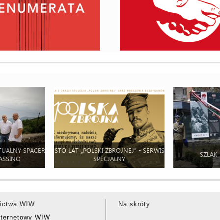
TUALNY SPACER
STO LAT „POLSKI ZBROJNEJ” - SERWIS
SZLAK
ASSINO
SPECJALNY
ictwa WIW
Na skróty
nternetowy WIW