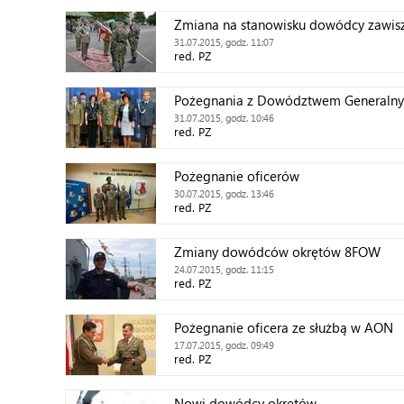
Zmiana na stanowisku dowódcy zawi
31.07.2015, godz. 11:07
red. PZ
Pożegnania z Dowództwem Generaln
31.07.2015, godz. 10:46
red. PZ
Pożegnanie oficerów
30.07.2015, godz. 13:46
red. PZ
Zmiany dowódców okrętów 8FOW
24.07.2015, godz. 11:15
red. PZ
Pożegnanie oficera ze służbą w AON
17.07.2015, godz. 09:49
red. PZ
Nowi dowódcy okrętów