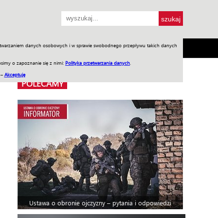
przetwarzaniem danych osobowych i w sprawie swobodnego przepływu takich danych
SH
SKLEP
Jednodniówki
Praca w WIW
simy o zapoznanie się z nimi:
Polityka przetwarzania danych
.
 –
Akceptuję
POLECAMY
Ustawa o obronie ojczyzny – pytania i odpowiedzi