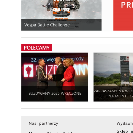
Vespa Battle Challenge
POLECAMY
ZAPRASZAMY NA WIR
BUZDYGANY 2025 WRĘCZONE
NA MONTE C
Nasi partnerzy
Wydawn
Sklep I