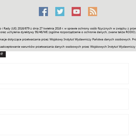
o i Rady (UE) 2016/679 z dnia 27 kwietnia 2016 r. w sprawie ochrony osób fizycznych w związku z 
Świat
Społeczność
Sport
Historia
Galerie
Wideo
ENGLI
oraz uchylenia dyrektywy 95/46/WE (ogólne rozporządzenie o ochronie danych, zwane także RODO).
acje dotyczące przetwarzania przez Wojskowy Instytut Wydawniczy Państwa danych osobowych. Pro
zaakceptowanie warunków przetwarzania danych osobowych przez Wojskowych Instytut Wydawniczy
ne