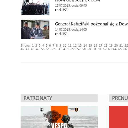
15.07.2015, godz. 09:45
red. PZ
Generał Kałuziński pożegnał się z D
14.07.2015, godz. 14:05
red. PZ
Strona:
1
2
3
4
5
6
7
8
9
10
11
12
13
14
15
16
17
18
19
20
21
22
46
47
48
49
50
51
52
53
54
55
56
57
58
59
60
61
62
63
64
65
66
PATRONATY
PREN