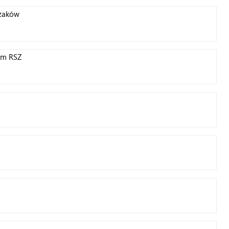
szaków
ym RSZ