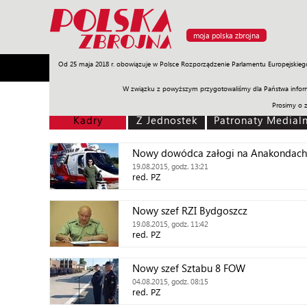
moja polska zbrojna
Od 25 maja 2018 r. obowiązuje w Polsce Rozporządzenie Parlamentu Europejskieg
Armia
Poligon
Sprzęt
Misje
Polityka
Prawo
W związku z powyższym przygotowaliśmy dla Państwa inform
Prosimy o 
Kadry
Z Jednostek
Patronaty Medial
Nowy dowódca załogi na Anakondach
19.08.2015, godz. 13:21
red. PZ
Nowy szef RZI Bydgoszcz
19.08.2015, godz. 11:42
red. PZ
Nowy szef Sztabu 8 FOW
04.08.2015, godz. 08:15
red. PZ