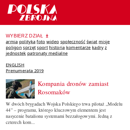
WYBIERZ DZIAŁ
armia
polityka
foto
wideo
społeczność
świat
misje
poligon
sprzęt
sport
historia
komentarze
kadry
z
jednostek
patronaty medialne
ENGLISH
Prenumerata 2019
Kompania dronów zamiast
Rosomaków
W dwóch brygadach Wojska Polskiego trwa pilotaż „Modelu
44” – programu, którego kluczowym elementem jest
nasycenie batalionu systemami bezzałogowymi. Jedną z
czterech kom...