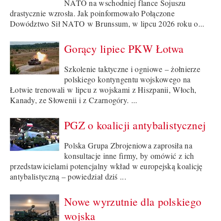
NATO na wschodniej flance Sojuszu
drastycznie wzrosła. Jak poinformowało Połączone
Dowództwo Sił NATO w Brunssum, w lipcu 2026 roku o...
Gorący lipiec PKW Łotwa
Szkolenie taktyczne i ogniowe – żołnierze
polskiego kontyngentu wojskowego na
Łotwie trenowali w lipcu z wojskami z Hiszpanii, Włoch,
Kanady, ze Słowenii i z Czarnogóry. ...
PGZ o koalicji antybalistycznej
Polska Grupa Zbrojeniowa zaprosiła na
konsultacje inne firmy, by omówić z ich
przedstawicielami potencjalny wkład w europejską koalicję
antybalistyczną – powiedział dziś ...
Nowe wyrzutnie dla polskiego
wojska