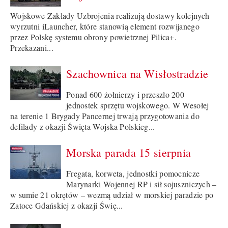
Wojskowe Zakłady Uzbrojenia realizują dostawy kolejnych
wyrzutni iLauncher, które stanowią element rozwijanego
przez Polskę systemu obrony powietrznej Pilica+.
Przekazani...
Szachownica na Wisłostradzie
Ponad 600 żołnierzy i przeszło 200
jednostek sprzętu wojskowego. W Wesołej
na terenie 1 Brygady Pancernej trwają przygotowania do
defilady z okazji Święta Wojska Polskieg...
Morska parada 15 sierpnia
Fregata, korweta, jednostki pomocnicze
Marynarki Wojennej RP i sił sojuszniczych –
w sumie 21 okrętów – wezmą udział w morskiej paradzie po
Zatoce Gdańskiej z okazji Świę...