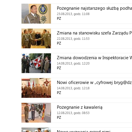
Pożegnanie najstarszego służbą podh
23.08.2013, godz. 11:08
PZ
Zmiana na stanowisku szefa Zarządu 
22.08.2013, godz. 11:53
PZ
Zmiana dowodzenia w Inspektoracie 
14.08.2013, godz. 12:20
PZ
Nowi oficerowie w „cyfrowej bryg@dz
14.08.2013, godz. 12:18
PZ
Pożegnanie z kawalerią
12.08.2013, godz. 08:53
PZ
Nowe wyzwania przed nimi