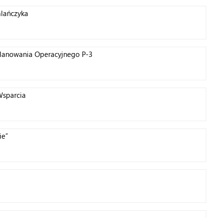
alańczyka
Planowania Operacyjnego P-3
Wsparcia
ie”