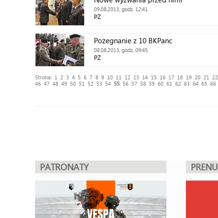
09.08.2013, godz. 12:41
PZ
Pożegnanie z 10 BKPanc
08.08.2013, godz. 09:45
PZ
Strona:
1
2
3
4
5
6
7
8
9
10
11
12
13
14
15
16
17
18
19
20
21
22
46
47
48
49
50
51
52
53
54
55
56
57
58
59
60
61
62
63
64
65
66
PATRONATY
PREN