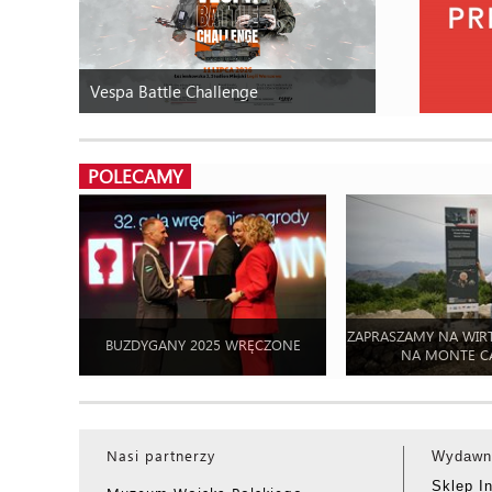
Vespa Battle Challenge
POLECAMY
ZAPRASZAMY NA WIR
BUZDYGANY 2025 WRĘCZONE
NA MONTE C
Nasi partnerzy
Wydawn
Sklep I