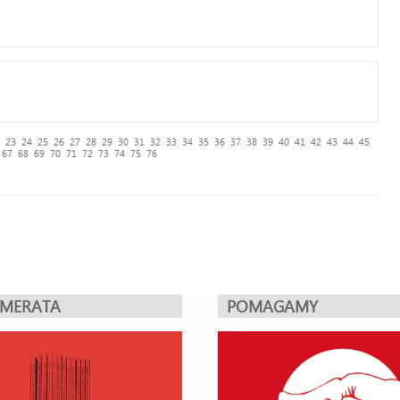
23
24
25
26
27
28
29
30
31
32
33
34
35
36
37
38
39
40
41
42
43
44
45
67
68
69
70
71
72
73
74
75
76
UMERATA
POMAGAMY