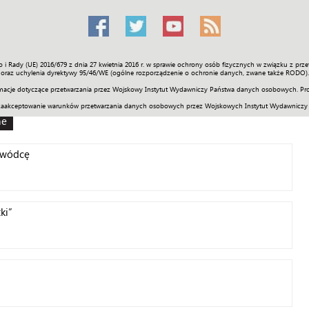
o i Rady (UE) 2016/679 z dnia 27 kwietnia 2016 r. w sprawie ochrony osób fizycznych w związku z 
Świat
Społeczność
Sport
Historia
Galerie
Wideo
ENGLI
oraz uchylenia dyrektywy 95/46/WE (ogólne rozporządzenie o ochronie danych, zwane także RODO).
acje dotyczące przetwarzania przez Wojskowy Instytut Wydawniczy Państwa danych osobowych. Pro
zaakceptowanie warunków przetwarzania danych osobowych przez Wojskowych Instytut Wydawniczy
ne
owódcę
ki”