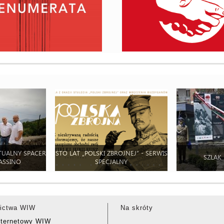
TUALNY SPACER
STO LAT „POLSKI ZBROJNEJ” - SERWIS
SZLAK
ASSINO
SPECJALNY
ictwa WIW
Na skróty
nternetowy WIW