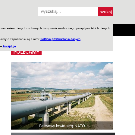
przetwarzaniem danych osobowych i w sprawie swobodnego przepływu takich danych
SH
SKLEP
Jednodniówki
Praca w WIW
simy o zapoznanie się z nimi:
Polityka przetwarzania danych
.
 –
Akceptuję
POLECAMY
Paliwowy krwiobieg NATO