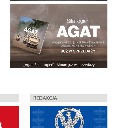
„Agat. Siła i ogień”. Album już w sprzedaży
REDAKCJA