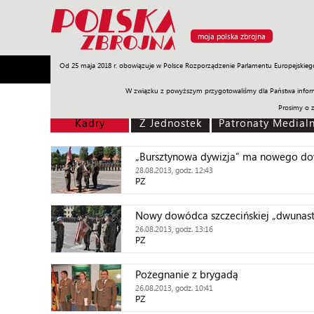
moja polska zbrojna
Od 25 maja 2018 r. obowiązuje w Polsce Rozporządzenie Parlamentu Europejskieg
Armia
Poligon
Sprzęt
Misje
Polityka
Prawo
W związku z powyższym przygotowaliśmy dla Państwa inform
Prosimy o 
Kadry
Z Jednostek
Patronaty Medial
„Bursztynowa dywizja” ma nowego d
28.08.2013, godz. 12:43
PZ
Nowy dowódca szczecińskiej „dwunast
26.08.2013, godz. 13:16
PZ
Pożegnanie z brygadą
26.08.2013, godz. 10:41
PZ