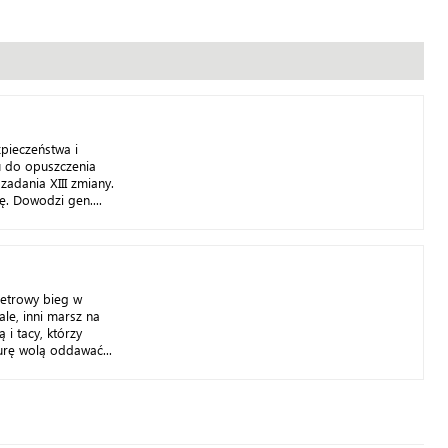
zpieczeństwa i
 do opuszczenia
zadania XIII zmiany.
ę. Dowodzi gen....
metrowy bieg w
le, inni marsz na
 i tacy, którzy
rę wolą oddawać...