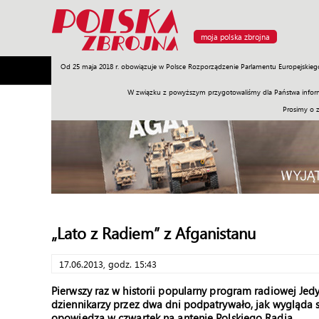
moja polska zbrojna
Od 25 maja 2018 r. obowiązuje w Polsce Rozporządzenie Parlamentu Europejskieg
Armia
Poligon
Sprzęt
Misje
Polityka
Prawo
W związku z powyższym przygotowaliśmy dla Państwa inform
Prosimy o 
„Lato z Radiem” z Afganistanu
17.06.2013, godz. 15:43
Pierwszy raz w historii popularny program radiowej Jedy
dziennikarzy przez dwa dni podpatrywało, jak wygląda sł
opowiedzą w czwartek na antenie Polskiego Radia.