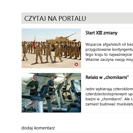
CZYTAJ NA PORTALU
Start XIII zmiany
Wsparcie afgańskich sił be
przygotowanie kontyngentu
tego kraju to najważniejsze 
Właśnie zaczyna swoją misj
Relaks w „chomikarni”
Jedni wybierają czterokilo
czterdziestostopniowym upa
bieżni w „chomikarni”. Ale są
zamiast budować muskulatu
dodaj komentarz