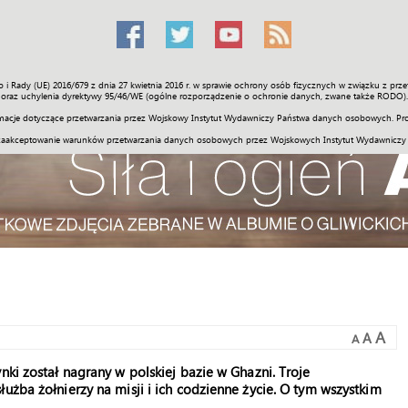
o i Rady (UE) 2016/679 z dnia 27 kwietnia 2016 r. w sprawie ochrony osób fizycznych w związku z 
Świat
Społeczność
Sport
Historia
Galerie
Wideo
ENGLI
oraz uchylenia dyrektywy 95/46/WE (ogólne rozporządzenie o ochronie danych, zwane także RODO).
acje dotyczące przetwarzania przez Wojskowy Instytut Wydawniczy Państwa danych osobowych. Pro
zaakceptowanie warunków przetwarzania danych osobowych przez Wojskowych Instytut Wydawniczy
A
A
A
nki został nagrany w polskiej bazie w Ghazni. Troje
użba żołnierzy na misji i ich codzienne życie. O tym wszystkim