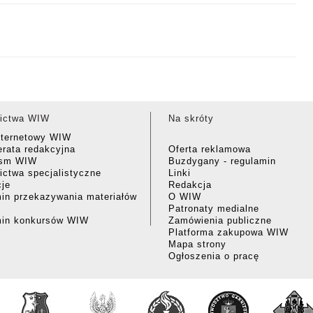
ictwa WIW
Na skróty
nternetowy WIW
rata redakcyjna
Oferta reklamowa
ism WIW
Buzdygany - regulamin
ctwa specjalistyczne
Linki
cje
Redakcja
in przekazywania materiałów
O WIW
Patronaty medialne
min konkursów WIW
Zamówienia publiczne
Platforma zakupowa WIW
Mapa strony
Ogłoszenia o pracę