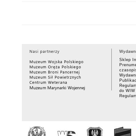
Nasi partnerzy
Wydawn
Sklep I
Muzeum Wojska Polskiego
Prenume
Muzeum Oręża Polskiego
czasop
Muzeum Broni Pancernej
Wydawni
Muzeum Sił Powietrznych
Publika
Centrum Weterana
Regulam
Muzeum Marynarki Wojennej
do WIW
Regula