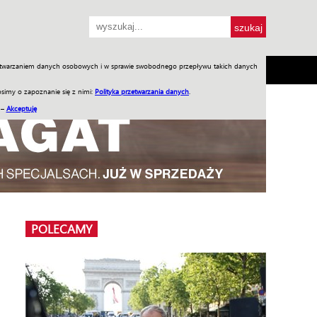
przetwarzaniem danych osobowych i w sprawie swobodnego przepływu takich danych
SH
SKLEP
Jednodniówki
Praca w WIW
simy o zapoznanie się z nimi:
Polityka przetwarzania danych
.
 –
Akceptuję
POLECAMY