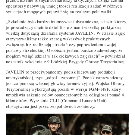
przećwiczenie różnych scenariuszy taktycznych, dzięki czemu
operatorzy nabywają umiejętności realizacji zadań w różnych
sytuacjach mogących pojawić się na realnym polu walki.
„Szkolenie było bardzo intensywne i dynamiczne, a instruktorzy
je prowadzący chętnie dzielili się z nami wszelką praktyczną
wiedzą dotyczącą działania systemu JAVELIN. W czasie zajęć
otrzymywaliśmy także szereg wskazówek praktycznych
związanych z realizacją strzelań czy poprawieniem swojej
postawy strzeleckiej. Osobiście jestem bardzo zadowolony, że
mogłem wziąć udział w tak ciekawych zajęciach” – powiedział
uczestnik szkolenia z 9 Łódzkiej Brygady Obrony Terytorialnej.
JAVELIN to przeciwpancerny pocisk kierowany produkcji
amerykańskiej, typu „odpal i zapomnij”. Pocisk naprowadzany
jest za pomocą własnej głowicy termowizyjnej. Wojska Obrony
Terytorialnej wykorzystują pocisk w wersji FGM-148F, który
umożliwia rażenie celów opancerzonych na odległości ponad 4
kilometrów. Wyrzutnia CLU (Command Launch Unit)
obsługiwana jest przez zespół dwóch żołnierzy.