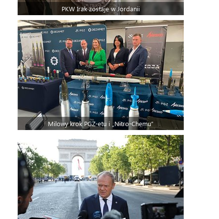
PKW Irak zostaje w Jordanii
Milowy krok PGZ-etu i „Nitro-Chemu”