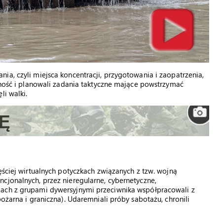
ia, czyli miejsca koncentracji, przygotowania i zaopatrzenia,
czność i planowali zadania taktyczne mające powstrzymać
li walki.
ęściej wirtualnych potyczkach związanych z tzw. wojną
cjonalnych, przez nieregularne, cybernetyczne,
iach z grupami dywersyjnymi przeciwnika współpracowali z
pożarna i graniczna). Udaremniali próby sabotażu, chronili