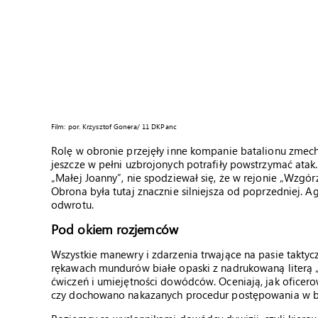
Film: por. Krzysztof Gonera/ 11 DKPanc
Rolę w obronie przejęły inne kompanie batalionu zmec
jeszcze w pełni uzbrojonych potrafiły powstrzymać atak.
„Małej Joanny”, nie spodziewał się, że w rejonie „Wzgór
Obrona była tutaj znacznie silniejsza od poprzedniej. A
odwrotu.
Pod okiem rozjemców
Wszystkie manewry i zdarzenia trwające na pasie takt
rękawach mundurów białe opaski z nadrukowaną literą „
ćwiczeń i umiejętności dowódców. Oceniają, jak oficero
czy dochowano nakazanych procedur postępowania w b