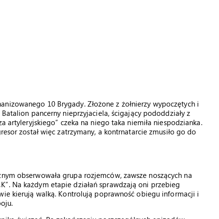
hanizowanego 10 Brygady. Złożone z żołnierzy wypoczętych i
 Batalion pancerny nieprzyjaciela, ścigający pododdziały z
za artyleryjskiego” czeka na niego taka niemiła niespodzianka.
gresor został więc zatrzymany, a kontrnatarcie zmusiło go do
ycznym obserwowała grupa rozjemców, zawsze noszących na
K”. Na każdym etapie działań sprawdzają oni przebieg
wie kierują walką. Kontrolują poprawność obiegu informacji i
oju.