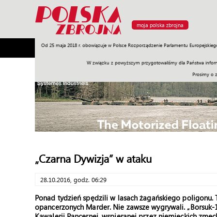
moja polska zbrojna
Od 25 maja 2018 r. obowiązuje w Polsce Rozporządzenie Parlamentu Europejskieg
Armia
Poligon
Sprzęt
Misje
Polityka
Prawo
W związku z powyższym przygotowaliśmy dla Państwa inform
Prosimy o 
„Czarna Dywizja” w ataku
28.10.2016, godz. 06:29
Ponad tydzień spędzili w lasach żagańskiego poligonu.
opancerzonych Marder. Nie zawsze wygrywali. „Borsuk-
Kawalerii Pancernej, wspieranej przez niemieckich zmec