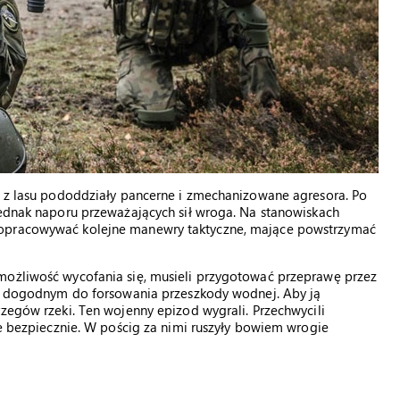
ły z lasu pododdziały pancerne i zmechanizowane agresora. Po
jednak naporu przeważających sił wroga. Na stanowiskach
 opracowywać kolejne manewry taktyczne, mające powstrzymać
możliwość wycofania się, musieli przygotować przeprawę przez
scu dogodnym do forsowania przeszkody wodnej. Aby ją
rzegów rzeki. Ten wojenny epizod wygrali. Przechwycili
że bezpiecznie. W pościg za nimi ruszyły bowiem wrogie