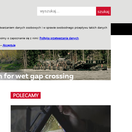
przetwarzaniem danych osobowych i w sprawie swobodnego przepływu takich danych
SH
SKLEP
Jednodniówki
Praca w WIW
simy o zapoznanie się z nimi:
Polityka przetwarzania danych
.
 –
Akceptuję
POLECAMY