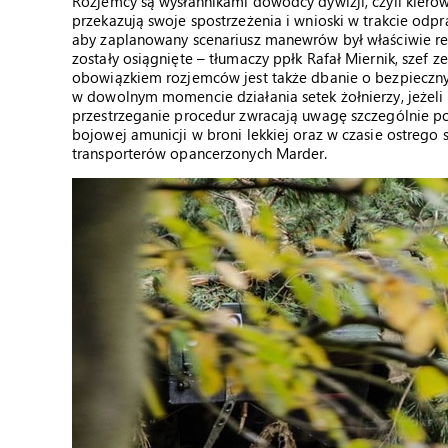
Rozjemcy są wysłannikami dowódcy dywizji, czyli kier
przekazują swoje spostrzeżenia i wnioski w trakcie od
aby zaplanowany scenariusz manewrów był właściwie rea
zostały osiągnięte – tłumaczy ppłk Rafał Miernik, szef z
obowiązkiem rozjemców jest także dbanie o bezpieczny
w dowolnym momencie działania setek żołnierzy, jeżeli 
przestrzeganie procedur zwracają uwagę szczególnie p
bojowej amunicji w broni lekkiej oraz w czasie ostrego
transporterów opancerzonych Marder.