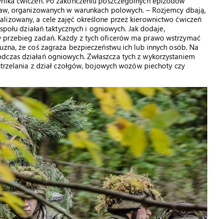
ownika ćwiczeń. Po zakończeniu poszczególnych epizodów
praw, organizowanych w warunkach polowych. – Rozjemcy dbają,
lizowany, a cele zajęć określone przez kierownictwo ćwiczeń
espołu działań taktycznych i ogniowych. Jak dodaje,
 przebieg zadań. Każdy z tych oficerów ma prawo wstrzymać
uzna, że coś zagraża bezpieczeństwu ich lub innych osób. Na
odczas działań ogniowych. Zwłaszcza tych z wykorzystaniem
 strzelania z dział czołgów, bojowych wozów piechoty czy