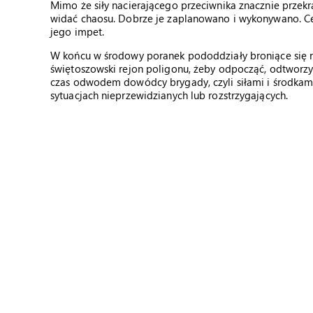
Mimo że siły nacierającego przeciwnika znacznie przekr
widać chaosu. Dobrze je zaplanowano i wykonywano. Cel b
jego impet.
W końcu w środowy poranek pododdziały broniące się na
świętoszowski rejon poligonu, żeby odpocząć, odtworzyć
czas odwodem dowódcy brygady, czyli siłami i środka
sytuacjach nieprzewidzianych lub rozstrzygających.