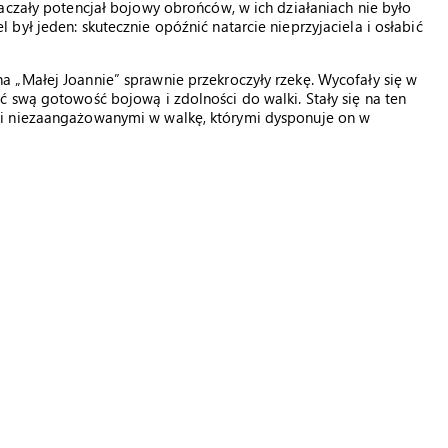
aczały potencjał bojowy obrońców, w ich działaniach nie było
ył jeden: skutecznie opóźnić natarcie nieprzyjaciela i osłabić
 „Małej Joannie” sprawnie przekroczyły rzekę. Wycofały się w
 swą gotowość bojową i zdolności do walki. Stały się na ten
mi niezaangażowanymi w walkę, którymi dysponuje on w