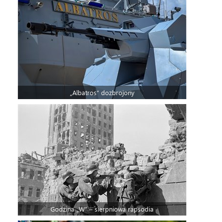
„Albatros” dozbrojony
Godzina „W” – sierpniowa rapsodia