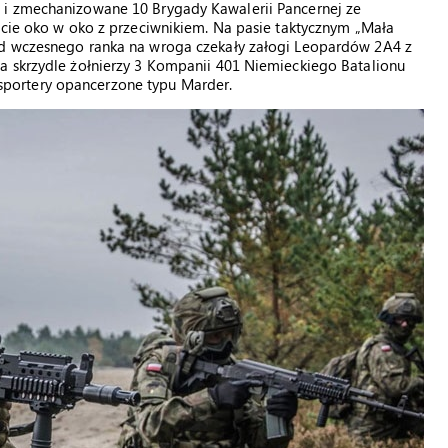
 i zmechanizowane 10 Brygady Kawalerii Pancernej ze
zcie oko w oko z przeciwnikiem. Na pasie taktycznym „Mała
Od wczesnego ranka na wroga czekały załogi Leopardów 2A4 z
a skrzydle żołnierzy 3 Kompanii 401 Niemieckiego Batalionu
portery opancerzone typu Marder.