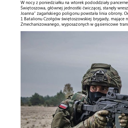
W nocy z poniedziałku na wtorek pododdziały pancerne
Świętoszowa, głównej jednostki ćwiczącej, stanęły wres
Joanna” żagańskiego poligonu powstała linia obrony. 
1 Batalionu Czołgów świętoszowskiej brygady, mające n
Zmechanizowanego, wyposażonych w gąsienicowe trans