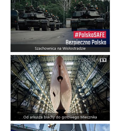
Szachownica na Wisłostradzie
Od arkusza blachy do gotowego Miecznika