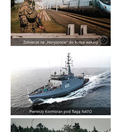
Żołnierze na „Horyzoncie” do końca wakacji
Pierwszy Kormoran pod flagą NATO