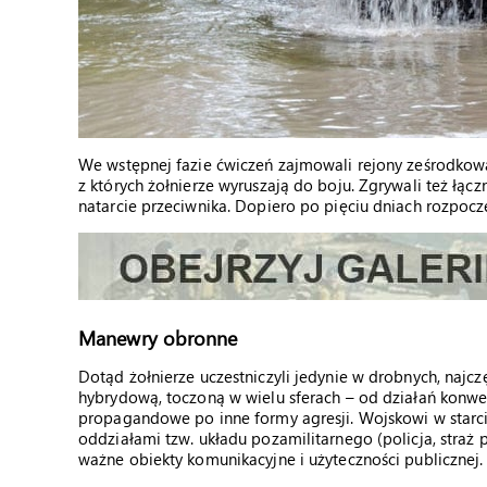
We wstępnej fazie ćwiczeń zajmowali rejony ześrodkowan
z których żołnierze wyruszają do boju. Zgrywali też łą
natarcie przeciwnika. Dopiero po pięciu dniach rozpoczę
Manewry obronne
Dotąd żołnierze uczestniczyli jedynie w drobnych, najcz
hybrydową, toczoną w wielu sferach – od działań konwen
propagandowe po inne formy agresji. Wojskowi w starc
oddziałami tzw. układu pozamilitarnego (policja, straż 
ważne obiekty komunikacyjne i użyteczności publicznej.