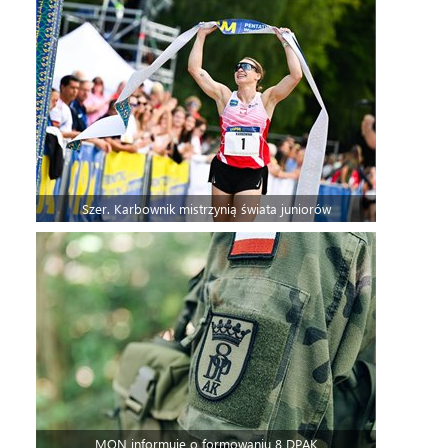
Szer. Karbownik mistrzynią świata juniorów
MON informuje o formowaniu 8 DPAK