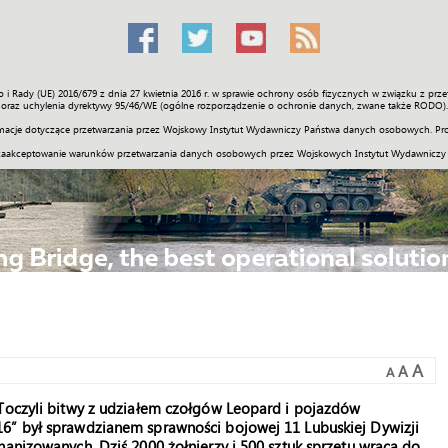
o i Rady (UE) 2016/679 z dnia 27 kwietnia 2016 r. w sprawie ochrony osób fizycznych w związku z 
Świat
Społeczność
Sport
Historia
Galerie
Wideo
ENGLI
oraz uchylenia dyrektywy 95/46/WE (ogólne rozporządzenie o ochronie danych, zwane także RODO).
acje dotyczące przetwarzania przez Wojskowy Instytut Wydawniczy Państwa danych osobowych. Pro
zaakceptowanie warunków przetwarzania danych osobowych przez Wojskowych Instytut Wydawniczy
A
A
A
 Toczyli bitwy z udziałem czołgów Leopard i pojazdów
16” był sprawdzianem sprawności bojowej 11 Lubuskiej Dywizji
hanizowanych. Dziś 2000 żołnierzy i 500 sztuk sprzętu wraca do