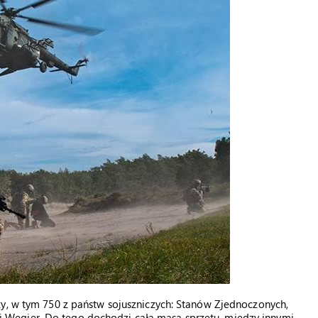
zy, w tym 750 z państw sojuszniczych: Stanów Zjednoczonych,
ii i Węgier. Do tego dochodzi cała masa sprzętu, między innymi