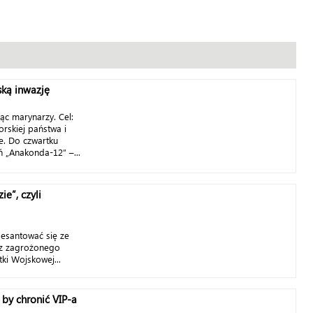
ką inwazję
siąc marynarzy. Cel:
rskiej państwa i
ne. Do czwartku
 „Anakonda-12” –...
e”, czyli
desantować się ze
z zagrożonego
tki Wojskowej...
, by chronić VIP-a