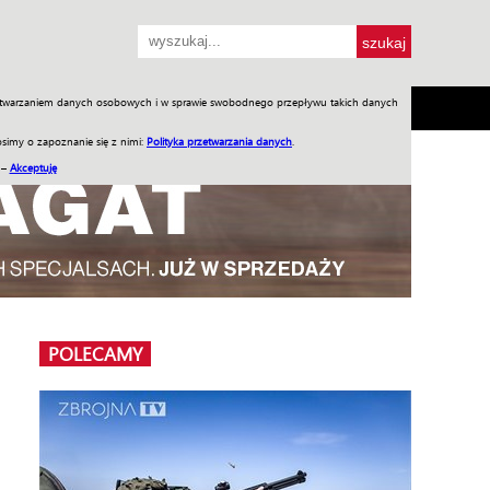
przetwarzaniem danych osobowych i w sprawie swobodnego przepływu takich danych
SH
SKLEP
Jednodniówki
Praca w WIW
simy o zapoznanie się z nimi:
Polityka przetwarzania danych
.
 –
Akceptuję
POLECAMY