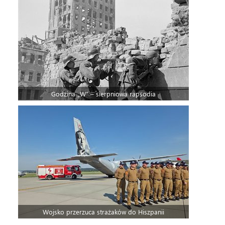
Godzina „W” – sierpniowa rapsodia
Wojsko przerzuca strażaków do Hiszpanii