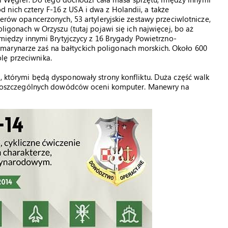
nich cztery F-16 z USA i dwa z Holandii, a także
terów opancerzonych, 53 artyleryjskie zestawy przeciwlotnicze,
oligonach w Orzyszu (tutaj pojawi się ich najwięcej, bo aż
ę między innymi Brytyjczycy z 16 Brygady Powietrzno-
marynarze zaś na bałtyckich poligonach morskich. Około 600
lę przeciwnika.
ł, którymi będą dysponowały strony konfliktu. Duża część walk
zji poszczególnych dowódców oceni komputer. Manewry na