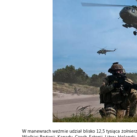
W manewrach weźmie udział blisko 12,5 tysiąca żołnier
Wielkiej Brytanii, Kanady, Czech, Estonii, Litwy, Holand