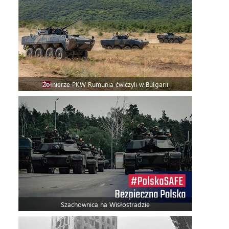
Żołnierze PKW Rumunia ćwiczyli w Bułgarii
Szachownica na Wisłostradzie