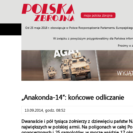
moja polska zbrojna
Od 25 maja 2018 r. obowiązuje w Polsce Rozporządzenie Parlamentu Europejskieg
Armia
Poligon
Sprzęt
Misje
Polityka
Prawo
W związku z powyższym przygotowaliśmy dla Państwa inform
Prosimy o 
„Anakonda-14”: końcowe odliczanie
13.09.2014, godz. 08:52
Dwanaście i pół tysiąca żołnierzy z dziewięciu państw
największych w polskiej armii. Na poligonach w całej P
opancerzonych i 25 samolotów, w morze wyjdzie 17 okrę