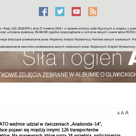
o i Rady (UE) 2016/679 z dnia 27 kwietnia 2016 r. w sprawie ochrony osób fizycznych w związku z 
Świat
Społeczność
Sport
Historia
Galerie
Wideo
ENGLI
oraz uchylenia dyrektywy 95/46/WE (ogólne rozporządzenie o ochronie danych, zwane także RODO).
acje dotyczące przetwarzania przez Wojskowy Instytut Wydawniczy Państwa danych osobowych. Pro
zaakceptowanie warunków przetwarzania danych osobowych przez Wojskowych Instytut Wydawniczy
A
A
A
 NATO weźmie udział w ćwiczeniach „Anakonda-14”,
olsce pojawi się między innymi 126 transporterów
tów. Na manewrach, które ruszą 24 września, najliczniejszą