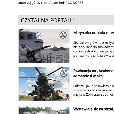
autor zdjęć: st. chor. Adam Roik/ CC DORSZ
CZYTAJ NA PORTALU
Marynarka odparła mors
Siły: 16 okrętów i blisko ty
nie dopuścić do blokady mo
chronić szlaki komunikacyj
potrwa morska faza ćwiczeń
Ewakuacja na „Anakondzi
komandosi w akcji
Pokazali jak błyskawicznie 
śmigłowca czy ewakuować 
miejsca. Żołnierze z Jednos
Wystawiają się na strzał