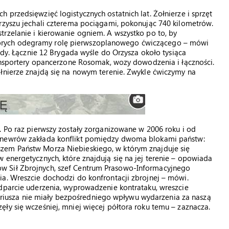
przedsięwzięć logistycznych ostatnich lat. Żołnierze i sprzęt
rzyszu jechali czterema pociągami, pokonując 740 kilometrów.
rzelanie i kierowanie ogniem. A wszystko po to, by
órych odegramy rolę pierwszoplanowego ćwiczącego – mówi
gady. Łącznie 12 Brygada wyśle do Orzysza około tysiąca
ransportery opancerzone Rosomak, wozy dowodzenia i łączności.
łnierze znajdą się na nowym terenie. Zwykle ćwiczymy na
. Po raz pierwszy zostały zorganizowane w 2006 roku i od
manewrów zakłada konflikt pomiędzy dwoma blokami państw:
zem Państw Morza Niebieskiego, w którym znajduje się
 energetycznych, które znajdują się na jej terenie – opowiada
w Sił Zbrojnych, szef Centrum Prasowo-Informacyjnego
a. Wreszcie dochodzi do konfrontacji zbrojnej – mówi.
dparcie uderzenia, wyprowadzenie kontrataku, wreszcie
cenariusza nie miały bezpośredniego wpływu wydarzenia za naszą
ły się wcześniej, mniej więcej półtora roku temu – zaznacza.