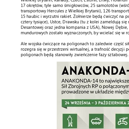
17 okrętów, tyle samo śmigłowców, 25 samolotów (wśród 
transportowy Hercules z Wielkiej Brytanii), 126 transpor
15 haubic i wyrzutni rakiet. Żołnierze będą ćwiczyć na p
cztery tysiące), Ustce, Drawsku (tu z kolei zameldują si
Desantowej oraz jedna kompania z USA), Nowej Dębie, 
mundurowych zostało wyznaczonych, by wcielać się w ro
Ale wojska ćwiczące na poligonach to zaledwie część si
rozegra się w przestrzeni wirtualnej, a trafność decy
poligonach będą stanowiły zwieńczenie fazy sztabowej.