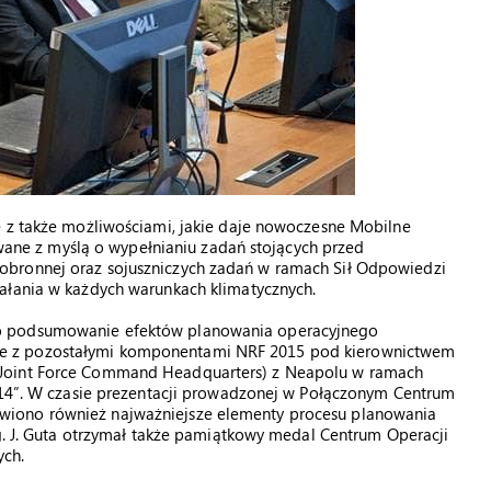
ę z także możliwościami, jakie daje nowoczesne Mobilne
e z myślą o wypełnianiu zadań stojących przed
obronnej oraz sojuszniczych zadań w ramach Sił Odpowiedzi
ałania w każdych warunkach klimatycznych.
o podsumowanie efektów planowania operacyjnego
e z pozostałymi komponentami NRF 2015 pod kierownictwem
 Joint Force Command Headquarters) z Neapolu w ramach
e’14”. W czasie prezentacji prowadzonej w Połączonym Centrum
wiono również najważniejsze elementy procesu planowania
yg. J. Guta otrzymał także pamiątkowy medal Centrum Operacji
ch.