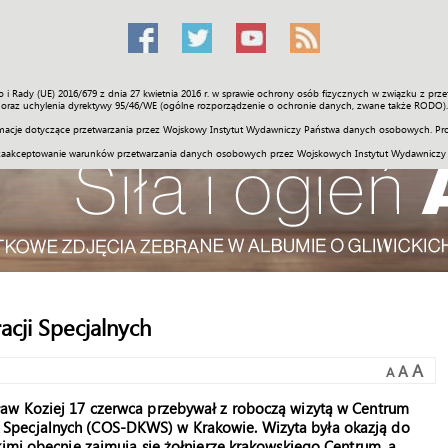
o i Rady (UE) 2016/679 z dnia 27 kwietnia 2016 r. w sprawie ochrony osób fizycznych w związku z 
Świat
Społeczność
Sport
Historia
Galerie
Wideo
ENGLI
oraz uchylenia dyrektywy 95/46/WE (ogólne rozporządzenie o ochronie danych, zwane także RODO).
acje dotyczące przetwarzania przez Wojskowy Instytut Wydawniczy Państwa danych osobowych. Pro
zaakceptowanie warunków przetwarzania danych osobowych przez Wojskowych Instytut Wydawniczy
cji Specjalnych
A
A
A
ław Koziej 17 czerwca przebywał z roboczą wizytą w Centrum
Specjalnych (COS-DKWS) w Krakowie. Wizyta była okazją do
kimi obecnie zajmują się żołnierze krakowskiego Centrum, a