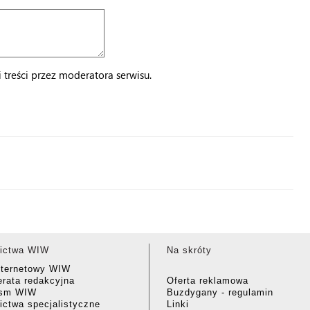
treści przez moderatora serwisu.
ictwa WIW
Na skróty
nternetowy WIW
rata redakcyjna
Oferta reklamowa
ism WIW
Buzdygany - regulamin
ctwa specjalistyczne
Linki