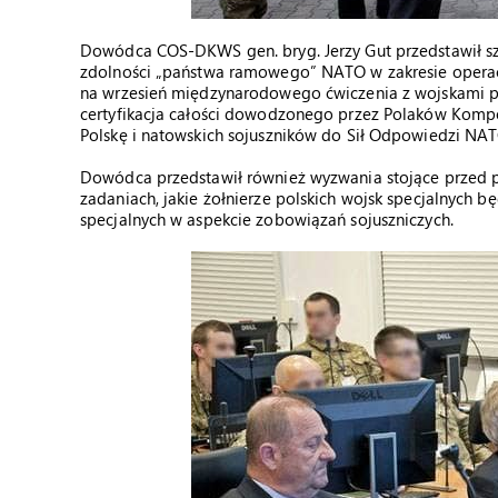
Dowódca COS-DKWS gen. bryg. Jerzy Gut przedstawił sz
zdolności „państwa ramowego” NATO w zakresie operacji
na wrzesień międzynarodowego ćwiczenia z wojskami pk
certyfikacja całości dowodzonego przez Polaków Kompo
Polskę i natowskich sojuszników do Sił Odpowiedzi NAT
Dowódca przedstawił również wyzwania stojące przed 
zadaniach, jakie żołnierze polskich wojsk specjalnych b
specjalnych w aspekcie zobowiązań sojuszniczych.