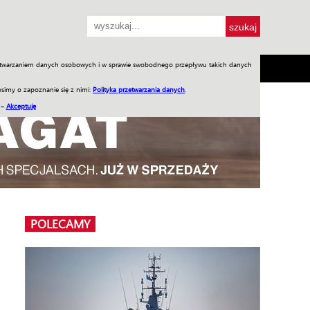
przetwarzaniem danych osobowych i w sprawie swobodnego przepływu takich danych
SH
SKLEP
Jednodniówki
Praca w WIW
simy o zapoznanie się z nimi:
Polityka przetwarzania danych
.
 –
Akceptuję
POLECAMY