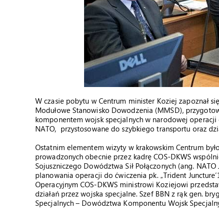
W czasie pobytu w Centrum minister Koziej zapoznał si
Modułowe Stanowisko Dowodzenia (MMSD), przygotowan
komponentem wojsk specjalnych w narodowej operacji 
NATO, przystosowane do szybkiego transportu oraz dzi
Ostatnim elementem wizyty w krakowskim Centrum był
prowadzonych obecnie przez kadrę COS-DKWS wspólni
Sojuszniczego Dowództwa Sił Połączonych (ang. NATO
planowania operacji do ćwiczenia pk. „Trident Junctur
Operacyjnym COS-DKWS ministrowi Koziejowi przedsta
działań przez wojska specjalne. Szef BBN z rąk gen. br
Specjalnych – Dowództwa Komponentu Wojsk Specjalny