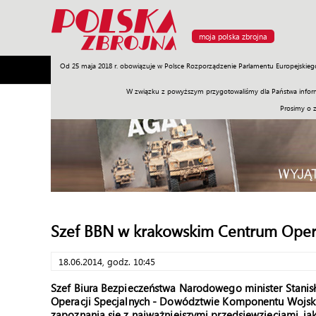
moja polska zbrojna
Od 25 maja 2018 r. obowiązuje w Polsce Rozporządzenie Parlamentu Europejskieg
Armia
Poligon
Sprzęt
Misje
Polityka
Prawo
W związku z powyższym przygotowaliśmy dla Państwa inform
Prosimy o 
Szef BBN w krakowskim Centrum Opera
18.06.2014, godz. 10:45
Szef Biura Bezpieczeństwa Narodowego minister Stanis
Operacji Specjalnych - Dowództwie Komponentu Wojsk 
zapoznania się z najważniejszymi przedsięwzięciami, ja