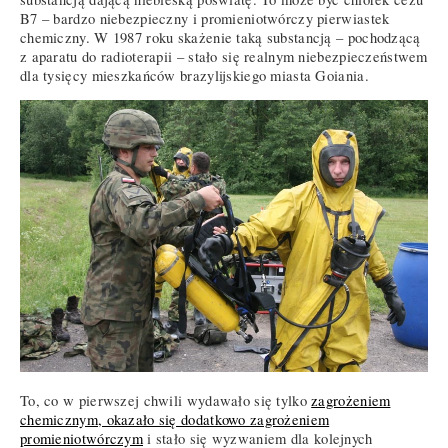
B7 – bardzo niebezpieczny i promieniotwórczy pierwiastek
chemiczny. W 1987 roku skażenie taką substancją – pochodzącą
z aparatu do radioterapii – stało się realnym niebezpieczeństwem
dla tysięcy mieszkańców brazylijskiego miasta Goiania.
To, co w pierwszej chwili wydawało się tylko
zagrożeniem
chemicznym, okazało się dodatkowo zagrożeniem
promieniotwórczym
i stało się wyzwaniem dla kolejnych