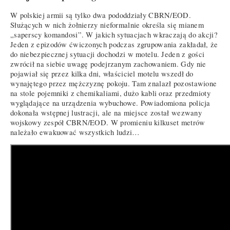
W polskiej armii są tylko dwa pododdziały CBRN/EOD.
Służących w nich żołnierzy nieformalnie określa się mianem
„saperscy komandosi”. W jakich sytuacjach wkraczają do akcji?
Jeden z epizodów ćwiczonych podczas zgrupowania zakładał, że
do niebezpiecznej sytuacji dochodzi w motelu. Jeden z gości
zwrócił na siebie uwagę podejrzanym zachowaniem. Gdy nie
pojawiał się przez kilka dni, właściciel motelu wszedł do
wynajętego przez mężczyznę pokoju. Tam znalazł pozostawione
na stole pojemniki z chemikaliami, dużo kabli oraz przedmioty
wyglądające na urządzenia wybuchowe. Powiadomiona policja
dokonała wstępnej lustracji, ale na miejsce został wezwany
wojskowy zespół CBRN/EOD. W promieniu kilkuset metrów
należało ewakuować wszystkich ludzi…