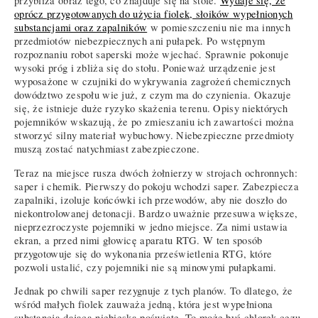
przybliża obraz tego, co znajduje się na stole.
Wydaje się, że
oprócz przygotowanych do użycia fiolek, słoików wypełnionych
substancjami oraz zapalników
w pomieszczeniu nie ma innych
przedmiotów niebezpiecznych ani pułapek. Po wstępnym
rozpoznaniu robot saperski może wjechać. Sprawnie pokonuje
wysoki próg i zbliża się do stołu. Ponieważ urządzenie jest
wyposażone w czujniki do wykrywania zagrożeń chemicznych
dowództwo zespołu wie już, z czym ma do czynienia. Okazuje
się, że istnieje duże ryzyko skażenia terenu. Opisy niektórych
pojemników wskazują, że po zmieszaniu ich zawartości można
stworzyć silny materiał wybuchowy. Niebezpieczne przedmioty
muszą zostać natychmiast zabezpieczone.
Teraz na miejsce rusza dwóch żołnierzy w strojach ochronnych:
saper i chemik. Pierwszy do pokoju wchodzi saper. Zabezpiecza
zapalniki, izoluje końcówki ich przewodów, aby nie doszło do
niekontrolowanej detonacji. Bardzo uważnie przesuwa większe,
nieprzezroczyste pojemniki w jedno miejsce. Za nimi ustawia
ekran, a przed nimi głowicę aparatu RTG. W ten sposób
przygotowuje się do wykonania prześwietlenia RTG, które
pozwoli ustalić, czy pojemniki nie są minowymi pułapkami.
Jednak po chwili saper rezygnuje z tych planów. To dlatego, że
wśród małych fiolek zauważa jedną, która jest wypełniona
substancją dającą niebieską poświatę. To może być chlorek cezu