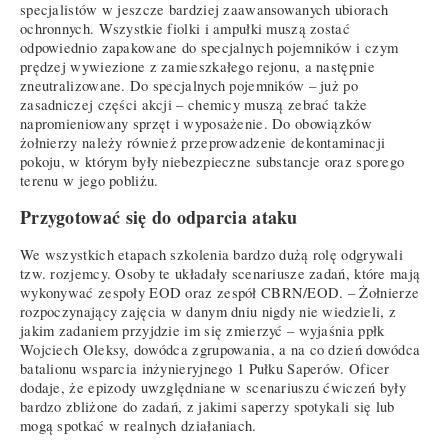
specjalistów w jeszcze bardziej zaawansowanych ubiorach
ochronnych. Wszystkie fiolki i ampułki muszą zostać
odpowiednio zapakowane do specjalnych pojemników i czym
prędzej wywiezione z zamieszkałego rejonu, a następnie
zneutralizowane. Do specjalnych pojemników – już po
zasadniczej części akcji – chemicy muszą zebrać także
napromieniowany sprzęt i wyposażenie. Do obowiązków
żołnierzy należy również przeprowadzenie dekontaminacji
pokoju, w którym były niebezpieczne substancje oraz sporego
terenu w jego pobliżu.
Przygotować się do odparcia ataku
We wszystkich etapach szkolenia bardzo dużą rolę odgrywali
tzw. rozjemcy. Osoby te układały scenariusze zadań, które mają
wykonywać zespoły EOD oraz zespół CBRN/EOD. – Żołnierze
rozpoczynający zajęcia w danym dniu nigdy nie wiedzieli, z
jakim zadaniem przyjdzie im się zmierzyć – wyjaśnia ppłk
Wojciech Oleksy, dowódca zgrupowania, a na co dzień dowódca
batalionu wsparcia inżynieryjnego 1 Pułku Saperów. Oficer
dodaje, że epizody uwzględniane w scenariuszu ćwiczeń były
bardzo zbliżone do zadań, z jakimi saperzy spotykali się lub
mogą spotkać w realnych działaniach.