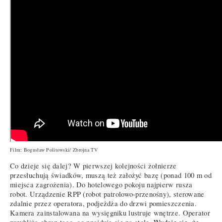
Film: Bogusław Politowski/ Zbrojna TV
Co dzieje się dalej? W pierwszej kolejności żołnierze
przesłuchują świadków, muszą też założyć bazę (ponad 100 m od
miejsca zagrożenia). Do hotelowego pokoju najpierw rusza
robot. Urządzenie RPP (robot patrolowo-przenośny), sterowane
zdalnie przez operatora, podjeżdża do drzwi pomieszczenia.
Kamera zainstalowana na wysięgniku lustruje wnętrze. Operator