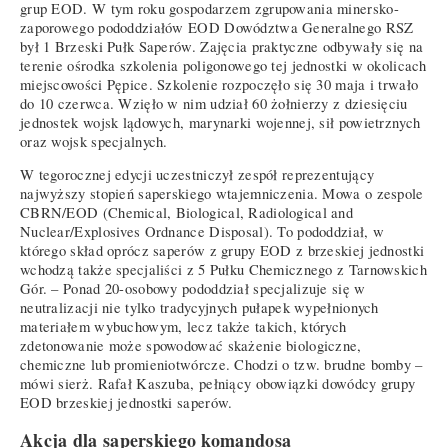
grup EOD. W tym roku gospodarzem zgrupowania minersko-
zaporowego pododdziałów EOD Dowództwa Generalnego RSZ
był 1 Brzeski Pułk Saperów. Zajęcia praktyczne odbywały się na
terenie ośrodka szkolenia poligonowego tej jednostki w okolicach
miejscowości Pępice. Szkolenie rozpoczęło się 30 maja i trwało
do 10 czerwca. Wzięło w nim udział 60 żołnierzy z dziesięciu
jednostek wojsk lądowych, marynarki wojennej, sił powietrznych
oraz wojsk specjalnych.
W tegorocznej edycji uczestniczył zespół reprezentujący
najwyższy stopień saperskiego wtajemniczenia. Mowa o zespole
CBRN/EOD (Chemical, Biological, Radiological and
Nuclear/Explosives Ordnance Disposal). To pododdział, w
którego skład oprócz saperów z grupy EOD z brzeskiej jednostki
wchodzą także specjaliści z 5 Pułku Chemicznego z Tarnowskich
Gór. – Ponad 20-osobowy pododdział specjalizuje się w
neutralizacji nie tylko tradycyjnych pułapek wypełnionych
materiałem wybuchowym, lecz także takich, których
zdetonowanie może spowodować skażenie biologiczne,
chemiczne lub promieniotwórcze. Chodzi o tzw. brudne bomby –
mówi sierż. Rafał Kaszuba, pełniący obowiązki dowódcy grupy
EOD brzeskiej jednostki saperów.
Akcja dla saperskiego komandosa