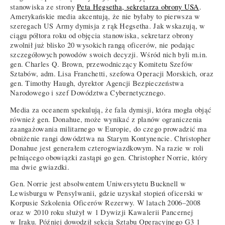
stanowiska ze strony
Peta Hegsetha, sekretarza obrony USA
.
Amerykańskie media akcentują, że nie byłaby to pierwsza w
szeregach US Army dymisja z rąk Hegsetha. Jak wskazują, w
ciągu półtora roku od objęcia stanowiska, sekretarz obrony
zwolnił już blisko 20 wysokich rangą oficerów, nie podając
szczegółowych powodów swoich decyzji. Wśród nich byli m.in.
gen. Charles Q. Brown, przewodniczący Komitetu Szefów
Sztabów, adm. Lisa Franchetti, szefowa Operacji Morskich, oraz
gen. Timothy Haugh, dyrektor Agencji Bezpieczeństwa
Narodowego i szef Dowództwa Cybernetycznego.
Media za oceanem spekulują, że fala dymisji, która mogła objąć
również gen. Donahue, może wynikać z planów ograniczenia
zaangażowania militarnego w Europie, do czego prowadzić ma
obniżenie rangi dowództwa na Starym Kontynencie. Christopher
Donahue jest generałem czterogwiazdkowym. Na razie w roli
pełniącego obowiązki zastąpi go gen. Christopher Norrie, który
ma dwie gwiazdki.
Gen. Norrie jest absolwentem Uniwersytetu Bucknell w
Lewisburgu w Pensylwanii, gdzie uzyskał stopień oficerski w
Korpusie Szkolenia Oficerów Rezerwy. W latach 2006–2008
oraz w 2010 roku służył w 1 Dywizji Kawalerii Pancernej
w Iraku. Później dowodził sekcją Sztabu Operacyjnego G3 1