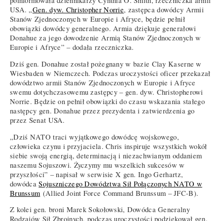
poinformowała dziennikarzy Cynthia O. Smith, rzeczniczka armii
USA. „
Gen. dyw. Christopher Norrie
, zastępca dowódcy Armii
Stanów Zjednoczonych w Europie i Afryce, będzie pełnił
obowiązki dowódcy generalnego. Armia dziękuje generałowi
Donahue za jego dowodzenie Armią Stanów Zjednoczonych w
Europie i Afryce” – dodała rzeczniczka.
Dziś gen. Donahue został pożegnany w bazie Clay Kaserne w
Wiesbaden w Niemczech. Podczas uroczystości oficer przekazał
dowództwo armii Stanów Zjednoczonych w Europie i Afryce
swemu dotychczasowemu zastępcy – gen. dyw. Christopherowi
Norrie. Będzie on pełnił obowiązki do czasu wskazania stałego
następcy gen. Donahue przez prezydenta i zatwierdzenia go
przez Senat USA.
„Dziś NATO traci wyjątkowego dowódcę wojskowego,
człowieka czynu i przyjaciela. Chris inspiruje wszystkich wokół
siebie swoją energią, determinacją i niezachwianym oddaniem
naszemu Sojuszowi. Życzymy mu wszelkich sukcesów w
przyszłości” – napisał w serwisie X gen. Ingo Gerhartz,
dowódca
Sojuszniczego Dowództwa Sił Połączonych NATO w
Brunssum
(Allied Joint Force Command Brunssum – JFC-B).
Z kolei gen. broni Marek Sokołowski, Dowódca Generalny
Rodzajów Sił Zbrojnych, podczas uroczystości podziękował gen.