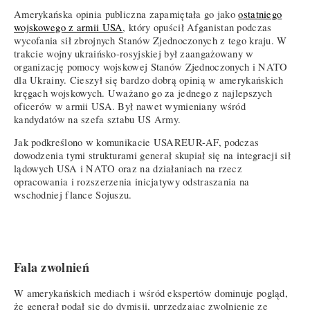
Amerykańska opinia publiczna zapamiętała go jako
ostatniego
wojskowego z armii USA
, który opuścił Afganistan podczas
wycofania sił zbrojnych Stanów Zjednoczonych z tego kraju. W
trakcie wojny ukraińsko-rosyjskiej był zaangażowany w
organizację pomocy wojskowej Stanów Zjednoczonych i NATO
dla Ukrainy. Cieszył się bardzo dobrą opinią w amerykańskich
kręgach wojskowych. Uważano go za jednego z najlepszych
oficerów w armii USA. Był nawet wymieniany wśród
kandydatów na szefa sztabu US Army.
Jak podkreślono w komunikacie USAREUR-AF, podczas
dowodzenia tymi strukturami generał skupiał się na integracji sił
lądowych USA i NATO oraz na działaniach na rzecz
opracowania i rozszerzenia inicjatywy odstraszania na
wschodniej flance Sojuszu.
Fala zwolnień
W amerykańskich mediach i wśród ekspertów dominuje pogląd,
że generał podał się do dymisji, uprzedzając zwolnienie ze