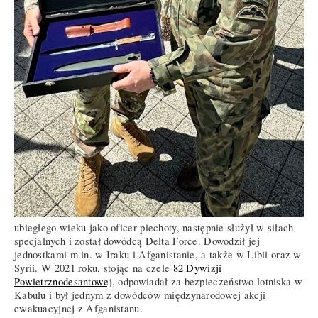
ubiegłego wieku jako oficer piechoty, następnie służył w siłach
specjalnych i został dowódcą Delta Force. Dowodził jej
jednostkami m.in. w Iraku i Afganistanie, a także w Libii oraz w
Syrii. W 2021 roku, stojąc na czele
82 Dywizji
Powietrznodesantowej
, odpowiadał za bezpieczeństwo lotniska w
Kabulu i był jednym z dowódców międzynarodowej akcji
ewakuacyjnej z Afganistanu.