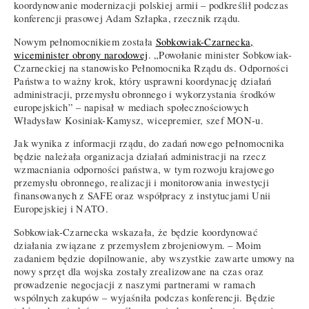
koordynowanie modernizacji polskiej armii – podkreślił podczas
konferencji prasowej Adam Szłapka, rzecznik rządu.
Nowym pełnomocnikiem została
Sobkowiak-Czarnecka,
wiceminister obrony narodowej
. „Powołanie minister Sobkowiak-
Czarneckiej na stanowisko Pełnomocnika Rządu ds. Odporności
Państwa to ważny krok, który usprawni koordynację działań
administracji, przemysłu obronnego i wykorzystania środków
europejskich” – napisał w mediach społecznościowych
Władysław Kosiniak-Kamysz, wicepremier, szef MON-u.
Jak wynika z informacji rządu, do zadań nowego pełnomocnika
będzie należała organizacja działań administracji na rzecz
wzmacniania odporności państwa, w tym rozwoju krajowego
przemysłu obronnego, realizacji i monitorowania inwestycji
finansowanych z SAFE oraz współpracy z instytucjami Unii
Europejskiej i NATO.
Sobkowiak-Czarnecka wskazała, że będzie koordynować
działania związane z przemysłem zbrojeniowym. – Moim
zadaniem będzie dopilnowanie, aby wszystkie zawarte umowy na
nowy sprzęt dla wojska zostały zrealizowane na czas oraz
prowadzenie negocjacji z naszymi partnerami w ramach
wspólnych zakupów – wyjaśniła podczas konferencji. Będzie