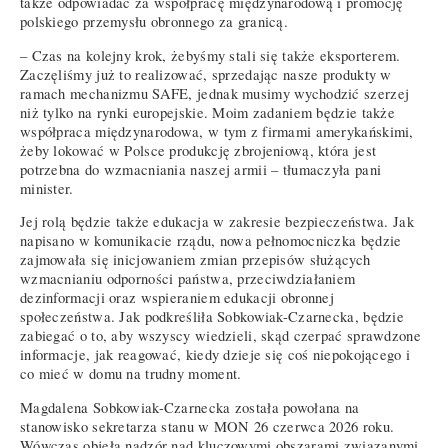
także odpowiadać za współpracę międzynarodową i promocję
polskiego przemysłu obronnego za granicą.
– Czas na kolejny krok, żebyśmy stali się także eksporterem.
Zaczęliśmy już to realizować, sprzedając nasze produkty w
ramach mechanizmu SAFE, jednak musimy wychodzić szerzej
niż tylko na rynki europejskie. Moim zadaniem będzie także
współpraca międzynarodowa, w tym z firmami amerykańskimi,
żeby lokować w Polsce produkcję zbrojeniową, która jest
potrzebna do wzmacniania naszej armii – tłumaczyła pani
minister.
Jej rolą będzie także edukacja w zakresie bezpieczeństwa. Jak
napisano w komunikacie rządu, nowa pełnomocniczka będzie
zajmowała się inicjowaniem zmian przepisów służących
wzmacnianiu odporności państwa, przeciwdziałaniem
dezinformacji oraz wspieraniem edukacji obronnej
społeczeństwa. Jak podkreśliła Sobkowiak-Czarnecka, będzie
zabiegać o to, aby wszyscy wiedzieli, skąd czerpać sprawdzone
informacje, jak reagować, kiedy dzieje się coś niepokojącego i
co mieć w domu na trudny moment.
Magdalena Sobkowiak-Czarnecka została powołana na
stanowisko sekretarza stanu w MON 26 czerwca 2026 roku.
Wówczas objęła nadzór nad kluczowymi obszarami związanymi