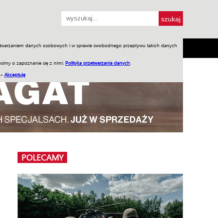
przetwarzaniem danych osobowych i w sprawie swobodnego przepływu takich danych
SH
SKLEP
Jednodniówki
Praca w WIW
simy o zapoznanie się z nimi:
Polityka przetwarzania danych
.
 –
Akceptuję
POLECAMY