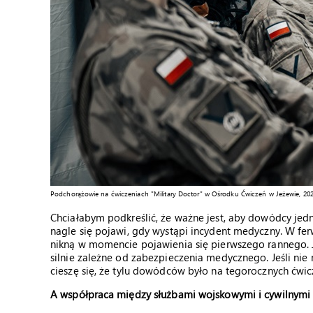
Podchorążowie na ćwiczeniach "Military Doctor" w Ośrodku Ćwiczeń w Jeżewie, 202
Chciałabym podkreślić, że ważne jest, aby dowódcy jed
nagle się pojawi, gdy wystąpi incydent medyczny. W fe
nikną w momencie pojawienia się pierwszego rannego. Ja
silnie zależne od zabezpieczenia medycznego. Jeśli nie 
cieszę się, że tylu dowódców było na tegorocznych ćwi
A współpraca między służbami wojskowymi i cywilnymi 