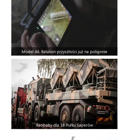
Model 44. Batalion przyszłości już na poligonie
Baobaby dla 18 Pułku Saperów