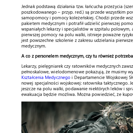
Jednak podstawą działania tzw. łańcucha przeżycia (sze
poszkodowanego – przyp. red.) są przede wszystkim pow
samopomocy i pomocy koleżeńskiej. Chodzi przede wszys
pakietem medycznym i potrafił udzielić pierwszej pom
wspaniałych lekarzy i specjalistów w szpitalu polowym, a
pierwszej pomocy na polu walki, istnieje poważne ryzyk
jest powszechne szkolenie z zakresu udzielania pierws
medycznym.
A co z personelem medycznym, czy tu również potrzeb
Lekarzy, pielęgniarek czy ratowników medycznych zawsze
pełnoskalowe, wielodomenowe pokazują, że musimy wys
Kształcenia Medycznego
i Departamencie Wojskowej Sł
nowej specjalności wojskowej: ratownika taktycznego.
jeszcze na polu walki, podawanie niektórych leków i 
ewakuacja będzie możliwa. Można powiedzieć, że kupo