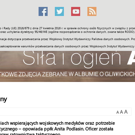
o i Rady (UE) 2016/679 z dnia 27 kwietnia 2016 r. w sprawie ochrony osób fizycznych w związku z 
Świat
Społeczność
Sport
Historia
Galerie
Wideo
ENGLI
oraz uchylenia dyrektywy 95/46/WE (ogólne rozporządzenie o ochronie danych, zwane także RODO).
acje dotyczące przetwarzania przez Wojskowy Instytut Wydawniczy Państwa danych osobowych. Pro
zaakceptowanie warunków przetwarzania danych osobowych przez Wojskowych Instytut Wydawniczy
any
A
A
A
giach wspierających wojskowych medyków oraz potrzebie
tycznego – opowiada ppłk Anita Podlasin. Oficer została
praw ratownictwa taktycznego.