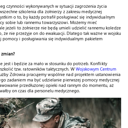
reg czynności wykonywanych w sytuacji zagrożenia życia
szechne szkolenia dla żołnierzy z zakresu medycznej
tkim o to, by każdy potrafił posługiwać się indywidualnym
ocy sobie lub rannemu towarzyszowi. Możemy mieć
le jeżeli to żołnierze nie będą umieli udzielić rannemu koledze
o, że nie przeżyje on do ewakuacji. Dlatego tak ważne w wojsku
zej pomocy i posługiwania się indywidualnym pakietem
a zmian?
 jest i będzie za mało w stosunku do potrzeb. Konflikty
zkolić tzw. ratowników taktycznych. W
Wojskowym Centrum
użby Zdrowia pracujemy wspólnie nad projektem ustanowienia
 Jego zadaniem ma być udzielanie pierwszej pomocy medycznej
sprawowanie przedłużonej opieki nad rannym do momentu, aż
wałby on czas dla personelu medycznego.