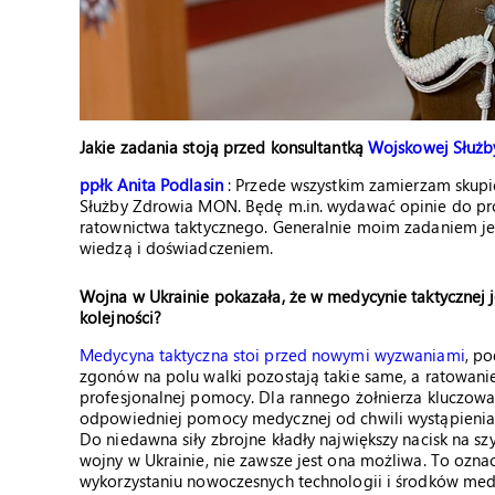
Jakie zadania stoją przed konsultantką
Wojskowej Służb
ppłk Anita Podlasin
: Przede wszystkim zamierzam skup
Służby Zdrowia MON. Będę m.in. wydawać opinie do pr
ratownictwa taktycznego. Generalnie moim zadaniem je
wiedzą i doświadczeniem.
Wojna w Ukrainie pokazała, że w medycynie taktycznej j
kolejności?
Medycyna taktyczna stoi przed nowymi wyzwaniami
, p
zgonów na polu walki pozostają takie same, a ratowanie
profesjonalnej pomocy. Dla rannego żołnierza kluczowa j
odpowiedniej pomocy medycznej od chwili wystąpienia o
Do niedawna siły zbrojne kładły największy nacisk na s
wojny w Ukrainie, nie zawsze jest ona możliwa. To ozn
wykorzystaniu nowoczesnych technologii i środków medy