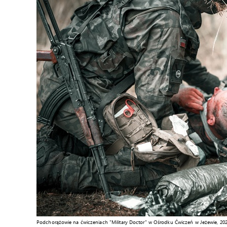
Podchorążowie na ćwiczeniach "Military Doctor" w Ośrodku Ćwiczeń w Jeżewie, 202