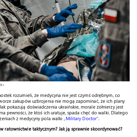
3 r.
nostek rozumieli, że medycyna nie jest czymś odrębnym, co
rworze zakupów uzbrojenia nie mogą zapominać, że ich plany
k pokazują doświadczenia ukraińskie, morale żołnierzy jest
ma pewności, że ktoś ich uratuje, spada chęć do walki. Dlatego
czeniach z medycyny pola walki
„Military Doctor”
.
w ratownictwie taktycznym? Jak ją sprawnie skoordynować?