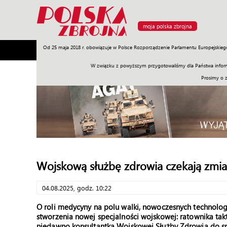
moja polska zbrojna
Od 25 maja 2018 r. obowiązuje w Polsce Rozporządzenie Parlamentu Europejskieg
Armia
Poligon
Sprzęt
Misje
Polityka
Prawo
W związku z powyższym przygotowaliśmy dla Państwa inform
Prosimy o 
Wojskową służbę zdrowia czekają zmi
04.08.2025, godz. 10:22
O roli medycyny na polu walki, nowoczesnych technolo
stworzenia nowej specjalności wojskowej: ratownika tak
niedawno konsultantką Wojskowej Służby Zdrowia do s