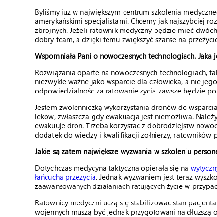
Byliśmy już w największym centrum szkolenia medyczne
amerykańskimi specjalistami. Chcemy jak najszybciej ro
zbrojnych. Jeżeli ratownik medyczny będzie mieć dwóch,
dobry team, a dzięki temu zwiększyć szanse na przeżycie
Wspomniała Pani o nowoczesnych technologiach. Jaka je
Rozwiązania oparte na nowoczesnych technologiach, taki
niezwykle ważne jako wsparcie dla człowieka, a nie jeg
odpowiedzialność za ratowanie życia zawsze będzie pon
Jestem zwolenniczką wykorzystania dronów do wsparcia 
leków, zwłaszcza gdy ewakuacja jest niemożliwa. Należ
ewakuuje dron. Trzeba korzystać z dobrodziejstw nowoc
dodatek do wiedzy i kwalifikacji żołnierzy, ratowników 
Jakie są zatem największe wyzwania w szkoleniu perso
Dotychczas medycyna taktyczna opierała się na
wytyczn
łańcucha przeżycia
. Jednak wyzwaniem jest teraz wysz
zaawansowanych działaniach ratujących życie w przypadk
Ratownicy medyczni uczą się stabilizować stan pacjenta
wojennych muszą być jednak przygotowani na dłuższą o