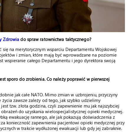
y Zdrowia
do spraw ratownictwa taktycznego?
ić się na merytorycznym wsparciu Departamentu Wojskowej
ojektów i zmian, które mają być wprowadzane na poziomie
st wspieranie całego Departamentu i jego dyrektora swoją
est sporo do zrobienia. Co należy poprawić w pierwszej
odobnie jak całe NATO. Mimo zmian w uzbrojeniu, przyczyny
 życia zawsze zależy od tego, jak szybko udzielimy
est tzw. złota godzina, czyli zapewnienie mu jak najszybciej
brażeń do uzyskania wielospecjalistycznej opieki medycznej.
zybką ewakuację rannego, ale jak pokazują doświadczenia z
acza konieczność zapewnienia pacjentowi opieki medycznej przy
cznych w trakcie wydłużonej ewakuacji lub gdy jej zabraknie.