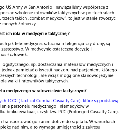
go US Army w San Antonio i nawiązaliśmy współpracę z
zpocząć szkolenie ratowników taktycznych w polskich siłach
 trzech takich „combat medyków”, to jest w stanie stworzyć
 rannych żołnierzy.
st ich rola w medycynie taktycznej?
ch jak telemedycyna, sztuczna inteligencja czy drony, są
o zastępstwo. W medycynie ostateczną decyzję i
osił człowiek.
logistycznego, np. dostarczania materiałów medycznych i
y jednak pamiętać o kwestii nadzoru nad pacjentem, którego
zesnych technologii, ale wciąż mogą one stanowić jedynie
pola walki i ratowników taktycznych.
nelu medycznego w ratownictwie taktycznym?
ych TCCC (Tactical Combat Casualty Care), które są podstawą
kolenie personelu medycznego i niemedyków w
u braku ewakuacji, czyli tzw. PCC (Prolonged Casualty Care).
 i transportować go zanim dotrze do szpitala. W warunkach
piekę nad nim, a to wymaga umiejętności z zakresu