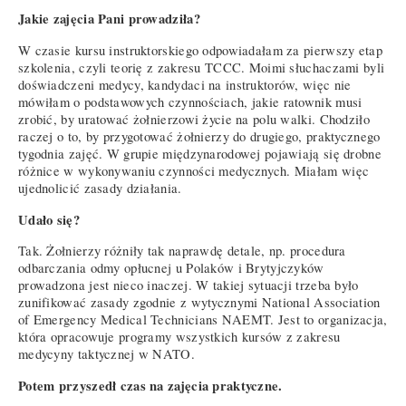
Jakie zajęcia Pani prowadziła?
W czasie kursu instruktorskiego odpowiadałam za pierwszy etap
szkolenia, czyli teorię z zakresu TCCC. Moimi słuchaczami byli
doświadczeni medycy, kandydaci na instruktorów, więc nie
mówiłam o podstawowych czynnościach, jakie ratownik musi
zrobić, by uratować żołnierzowi życie na polu walki. Chodziło
raczej o to, by przygotować żołnierzy do drugiego, praktycznego
tygodnia zajęć. W grupie międzynarodowej pojawiają się drobne
różnice w wykonywaniu czynności medycznych. Miałam więc
ujednolicić zasady działania.
Udało się?
Tak. Żołnierzy różniły tak naprawdę detale, np. procedura
odbarczania odmy opłucnej u Polaków i Brytyjczyków
prowadzona jest nieco inaczej. W takiej sytuacji trzeba było
zunifikować zasady zgodnie z wytycznymi National Association
of Emergency Medical Technicians NAEMT. Jest to organizacja,
która opracowuje programy wszystkich kursów z zakresu
medycyny taktycznej w NATO.
Potem przyszedł czas na zajęcia praktyczne.