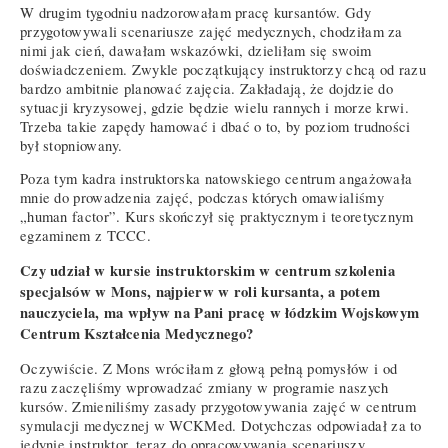
W drugim tygodniu nadzorowałam pracę kursantów. Gdy
przygotowywali scenariusze zajęć medycznych, chodziłam za
nimi jak cień, dawałam wskazówki, dzieliłam się swoim
doświadczeniem. Zwykle początkujący instruktorzy chcą od razu
bardzo ambitnie planować zajęcia. Zakładają, że dojdzie do
sytuacji kryzysowej, gdzie będzie wielu rannych i morze krwi.
Trzeba takie zapędy hamować i dbać o to, by poziom trudności
był stopniowany.
Poza tym kadra instruktorska natowskiego centrum angażowała
mnie do prowadzenia zajęć, podczas których omawialiśmy
„human factor”. Kurs skończył się praktycznym i teoretycznym
egzaminem z TCCC.
Czy udział w kursie instruktorskim w centrum szkolenia
specjalsów w Mons, najpierw w roli kursanta, a potem
nauczyciela, ma wpływ na Pani pracę w łódzkim Wojskowym
Centrum Kształcenia Medycznego?
Oczywiście. Z Mons wróciłam z głową pełną pomysłów i od
razu zaczęliśmy wprowadzać zmiany w programie naszych
kursów. Zmieniliśmy zasady przygotowywania zajęć w centrum
symulacji medycznej w WCKMed. Dotychczas odpowiadał za to
jedynie instruktor, teraz do opracowywania scenariuszy