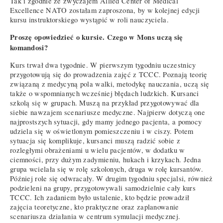
Tak i zgodnie ze zwyczajem Allied Center of Medical
Excellence NATO zostałam zaproszona, by w kolejnej edycji
kursu instruktorskiego wystąpić w roli nauczyciela.
Proszę opowiedzieć o kursie. Czego w Mons uczą się
komandosi?
Kurs trwał dwa tygodnie. W pierwszym tygodniu uczestnicy
przygotowują się do prowadzenia zajęć z TCCC. Poznają teorię
związaną z medycyną pola walki, metodykę nauczania, uczą się
także o wspomnianych wcześniej błędach ludzkich. Kursanci
szkolą się w grupach. Muszą na przykład przygotowywać dla
siebie nawzajem scenariusze medyczne. Najpierw dotyczą one
najprostszych sytuacji, gdy mamy jednego pacjenta, a pomocy
udziela się w oświetlonym pomieszczeniu i w ciszy. Potem
sytuacja się komplikuje, kursanci muszą radzić sobie z
rozległymi obrażeniami u wielu pacjentów, w dodatku w
ciemności, przy dużym zadymieniu, hukach i krzykach. Jedna
grupa wcielała się w rolę szkolonych, druga w rolę kursantów.
Później role się odwracały. W drugim tygodniu specjalsi, również
podzieleni na grupy, przygotowywali samodzielnie cały kurs
TCCC. Ich zadaniem było ustalenie, kto będzie prowadził
zajęcia teoretyczne, kto praktyczne oraz zaplanowanie
scenariusza działania w centrum symulacji medycznej.