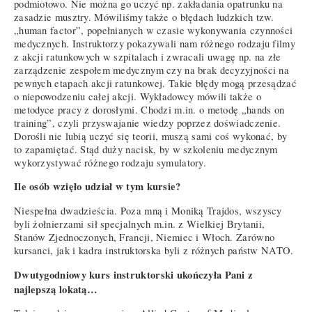
podmiotowo. Nie można go uczyć np. zakładania opatrunku na
zasadzie musztry. Mówiliśmy także o błędach ludzkich tzw.
„human factor”, popełnianych w czasie wykonywania czynności
medycznych. Instruktorzy pokazywali nam różnego rodzaju filmy
z akcji ratunkowych w szpitalach i zwracali uwagę np. na złe
zarządzenie zespołem medycznym czy na brak decyzyjności na
pewnych etapach akcji ratunkowej. Takie błędy mogą przesądzać
o niepowodzeniu całej akcji. Wykładowcy mówili także o
metodyce pracy z dorosłymi. Chodzi m.in. o metodę „hands on
training”, czyli przyswajanie wiedzy poprzez doświadczenie.
Dorośli nie lubią uczyć się teorii, muszą sami coś wykonać, by
to zapamiętać. Stąd duży nacisk, by w szkoleniu medycznym
wykorzystywać różnego rodzaju symulatory.
Ile osób wzięło udział w tym kursie?
Niespełna dwadzieścia. Poza mną i Moniką Trajdos, wszyscy
byli żołnierzami sił specjalnych m.in. z Wielkiej Brytanii,
Stanów Zjednoczonych, Francji, Niemiec i Włoch. Zarówno
kursanci, jak i kadra instruktorska byli z różnych państw NATO.
Dwutygodniowy kurs instruktorski ukończyła Pani z
najlepszą lokatą…