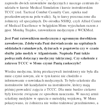
zaprosiło dwóch ratowników medycznych z naszego centrum do
udziału w kursie Medical Simulation i kursie instruktorskim
TCCC (red. Tactical Combat Casualty Care, opieka nad
poszkodowanym na polu walki). Są to kursy przeznaczone dla
żołnierzy sił specjalnych. Do ośrodka NSHQ, czyli Allied Center
of Medical Excellence w belgijskim Mons wyjechałam razem z
ppor. Moniką Trajdos, ratownikiem medycznym z WCKMed.
Jest Pani ratownikiem medycznym z ogromnym dorobkiem
zawodowym. Zdobywała Pani doświadczenie na szpitalnych
oddziałach ratunkowych, dyżurach w pogotowiu czy w czasie
służby jako medyk w Afganistanie. Napisała Pani także
podręcznik dotyczący medycyny taktycznej. Czy szkolenie z
zakresu TCCC w Mons czymś Panią zaskoczyło?
Wiedza medyczna, którą przekazywali instruktorzy nie była dla
mnie czymś nowym, ale w tym kursie nie chodziło o
informowanie o nowinkach medycznych. To było szkolenie dla
instruktorów lub kandydatów na instruktorów, którzy mają
później prowadzić zajęcia z TCCC. Dla mnie bardzo ciekawe
były kwestie związane ze sposobem nauczania. W naszej armii
szkolimy medyków w oparciu o metodykę wojskową. W Mons
pokazywano, że żołnierza nie wolno traktować przedmiotowo, a