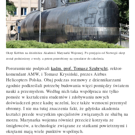
Okręt Kobben na dziedzińcu Akademii Marynarki Wojennej. Po przejęciu od Norwegii okręt
został podniesiony z wody, a potem przerobiony na symulator do szkolenia.
Porozumienie podpisali
kadm. prof. Tomasz Szubrycht
, rektor-
komendant AMW, i Tomasz Krysiński, prezes Airbus
Helicopters Polska. Obaj podczas rozmowy z dziennikarzami
zgodnie podkreślali potrzebę budowania więzi pomiędzy światem
nauki a przemysłem. Według nich taka współpraca nie tylko
pomoże w kształceniu studentów i zdobywaniu nowych
doświadczeń przez kadrę uczelni, lecz także wzmocni przemysł
obronny. I nie ma tutaj znaczenia fakt, że gdyńska akademia
kształci przede wszystkim specjalistów związanych ze służbą na
morzu. Marynarka wojenna również przecież korzysta ze
śmigłowców, a technologie związane ze statkami powietrznymi i
okrętami mają wiele punktów wspólnych.