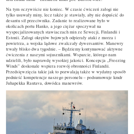
Na tym oczywiście nie koniec. W czasie ćwiczeń załogi nie
tylko usuwały miny, lecz także je stawiały, aby nie dopuścić do
desantu sił przeciwnika. Zadanie to realizowane było w
okolicach portu Hanko, a jego ciężar spoczywał na
wyspecjalizowanych stawiaczach min ze Szwecji, Finlandii i
Estonii. Załogi okrętów bojowych odpierały ataki z morza i
powietrza, a wojska lądowe zwalczały dywersantów. Manewry
trwały blisko dwa tygodnie. – Będziemy kontynuować aktywne
ćwiczenia z naszymi sojusznikami. Wsparcie, którego nam
udzielili, było naprawdę wysokiej jakości. Koncepcja „Freezing
Winds” doskonale wspiera rozwój obronności Finlandii.
Przedsięwzięcia takie jak to pozwalają także w wydatny sposób
podnieść kompetencje naszego personelu – podsumowuje kmdr
Juhapekka Rautava, dowódca manewrów.