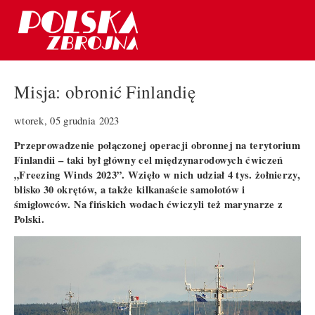
Misja: obronić Finlandię
wtorek, 05 grudnia 2023
Przeprowadzenie połączonej operacji obronnej na terytorium
Finlandii – taki był główny cel międzynarodowych ćwiczeń
„Freezing Winds 2023”. Wzięło w nich udział 4 tys. żołnierzy,
blisko 30 okrętów, a także kilkanaście samolotów i
śmigłowców. Na fińskich wodach ćwiczyli też marynarze z
Polski.